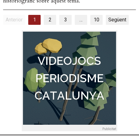
historiogràfic sobre aquest tema.
Anterior
1
2
3
…
10
Següent
Publicitat