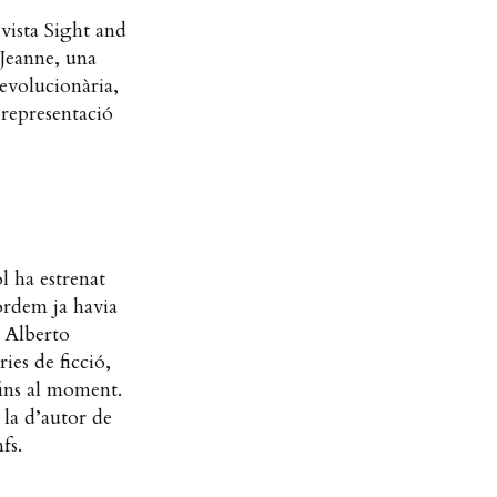
vista Sight and
a Jeanne, una
revolucionària,
 representació
l ha estrenat
ordem ja havia
, Alberto
ies de ficció,
fins al moment.
 la d’autor de
fs.