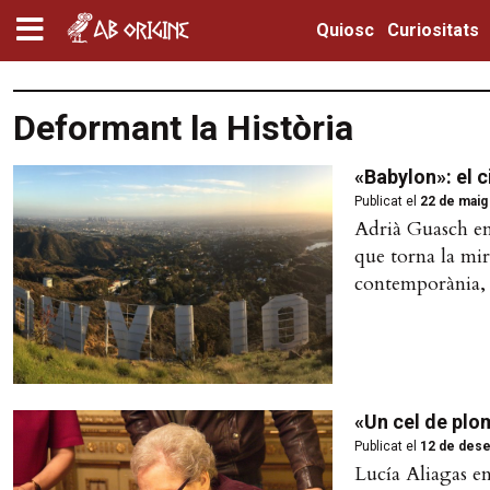
Quiosc
Curiositats
Deformant la Història
«Babylon»: el 
Publicat el
22 de maig
Adrià Guasch ens
que torna la mir
contemporània, q
«Un cel de plom
Publicat el
12 de des
Lucía Aliagas en