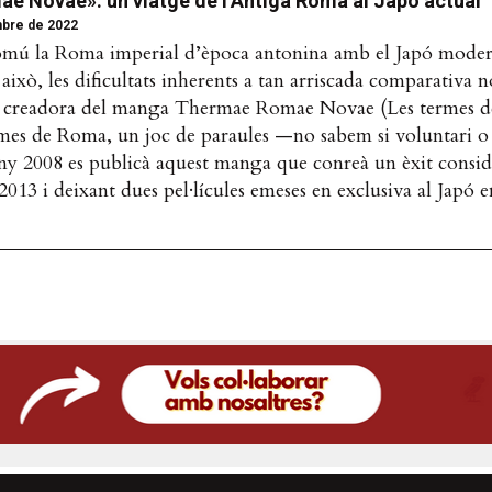
 Novae»: un viatge de l’Antiga Roma al Japó actual
bre de 2022
mú la Roma imperial d’època antonina amb el Japó moder
 això, les dificultats inherents a tan arriscada comparativa 
 creadora del manga Thermae Romae Novae (Les termes d
mes de Roma, un joc de paraules —no sabem si voluntari o
any 2008 es publicà aquest manga que conreà un èxit consid
 2013 i deixant dues pel·lícules emeses en exclusiva al Japó e