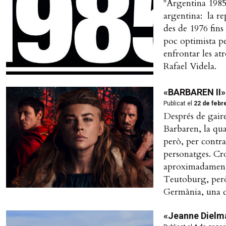
"Argentina 1985"
argentina: la re
des de 1976 fins
poc optimista per
enfrontar les at
Rafael Videla.
«BARBAREN II»:
Publicat el
22 de febr
Després de gaire
Barbaren, la qual
però, per contr
personatges. Cr
aproximadament,
Teutoburg, però
Germània, una de
«Jeanne Dielman