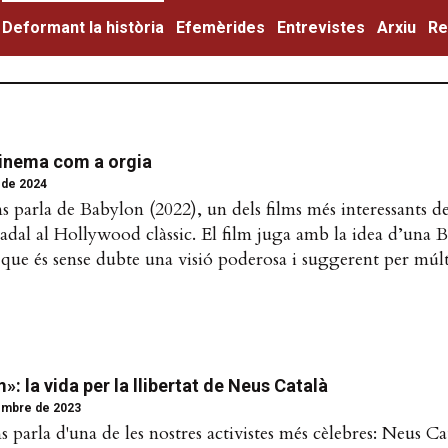
Deformant la història
Efemèrides
Entrevistes
Arxiu
Re
cinema com a orgia
 de 2024
 parla de Babylon (2022), un dels films més interessants de
adal al Hollywood clàssic. El film juga amb la idea d’una B
ue és sense dubte una visió poderosa i suggerent per múlt
»: la vida per la llibertat de Neus Català
embre de 2023
s parla d'una de les nostres activistes més cèlebres: Neus Ca