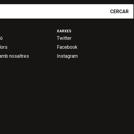
CERCAR
XARXES
ió
Twitter
dors
Facebook
 amb nosaltres
Instagram