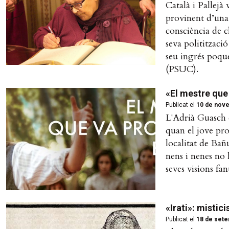
Català i Pallejà
provinent d’una 
consciència de c
seva politització
seu ingrés poque
(PSUC).
«El mestre que 
Publicat el
10 de nov
L'Adrià Guasch e
quan el jove pro
localitat de Bañ
nens i nenes no 
seves visions fan
«Irati»: mistic
Publicat el
18 de sete