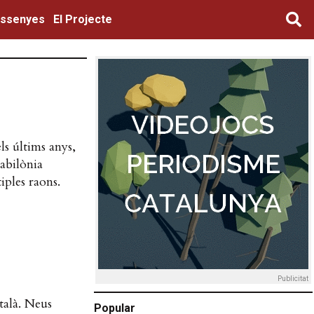
ssenyes
El Projecte
ls últims anys,
abilònia
iples raons.
Publicitat
talà. Neus
Popular