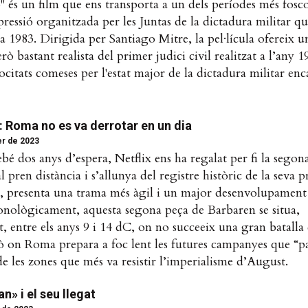
 és un film que ens transporta a un dels períodes més foscos
pressió organitzada per les Juntas de la dictadura militar qu
 a 1983. Dirigida per Santiago Mitre, la pel·lícula ofereix un
ò bastant realista del primer judici civil realitzat a l’any 
rocitats comeses per l'estat major de la dictadura militar en
 Roma no es va derrotar en un dia
er de 2023
bé dos anys d’espera, Netflix ens ha regalat per fi la sego
 pren distància i s’allunya del registre històric de la seva 
a, presenta una trama més àgil i un major desenvolupament
onològicament, aquesta segona peça de Barbaren se situa,
 entre els anys 9 i 14 dC, on no succeeix una gran batalla
 on Roma prepara a foc lent les futures campanyes que “pa
 les zones que més va resistir l’imperialisme d’August.
» i el seu llegat