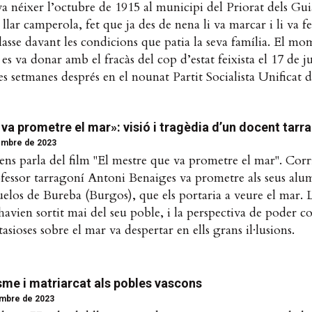
 va néixer l’octubre de 1915 al municipi del Priorat dels Gu
llar camperola, fet que ja des de nena li va marcar i li va f
lasse davant les condicions que patia la seva família. El mo
 es va donar amb el fracàs del cop d’estat feixista el 17 de ju
s setmanes després en el nounat Partit Socialista Unificat 
va prometre el mar»: visió i tragèdia d’un docent tarr
embre de 2023
ns parla del film "El mestre que va prometre el mar". Corr
fessor tarragoní Antoni Benaiges va prometre als seus alum
uelos de Bureba (Burgos), que els portaria a veure el mar. 
havien sortit mai del seu poble, i la perspectiva de poder co
tasioses sobre el mar va despertar en ells grans il·lusions.
isme i matriarcat als pobles vascons
mbre de 2023