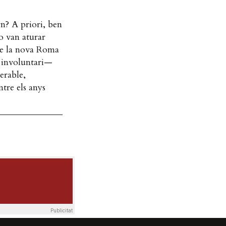
n? A priori, ben
no van aturar
e la nova Roma
 involuntari—
erable,
ntre els anys
Publicitat