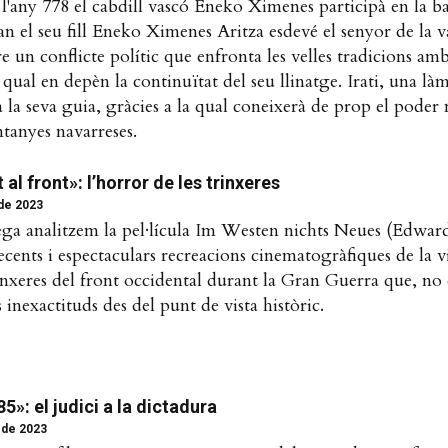
 l'any 778 el cabdill vascó Eneko Ximenes participà en la ba
n el seu fill Eneko Ximenes Aritza esdevé el senyor de la va
re un conflicte polític que enfronta les velles tradicions am
 qual en depèn la continuïtat del seu llinatge. Irati, una là
à la seva guia, gràcies a la qual coneixerà de prop el poder
tanyes navarreses.
al front»: l’horror de les trinxeres
 de 2023
ega analitzem la pel·lícula Im Westen nichts Neues (Edwar
ecents i espectaculars recreacions cinematogràfiques de la vi
inxeres del front occidental durant la Gran Guerra que, no 
 inexactituds des del punt de vista històric.
5»: el judici a la dictadura
 de 2023