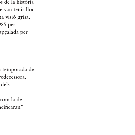
 de la història
e van tenir lloc
a visió grisa,
1985 per
capçalada per
na temporada de
predecessora,
 dels
 com la de
cificaran”