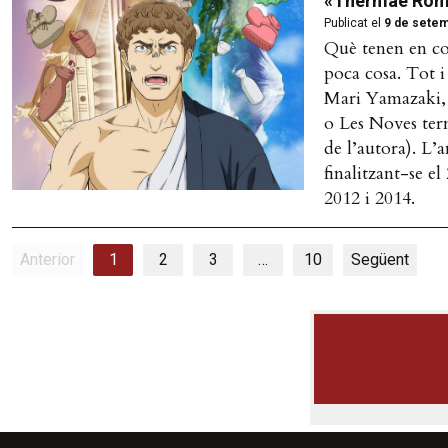
«Thermae Romae
Publicat el
9 de setem
Què tenen en co
poca cosa. Tot i
Mari Yamazaki,
o Les Noves ter
de l’autora). L’
finalitzant-se el
2012 i 2014.
Anterior
1
2
3
…
10
Següent