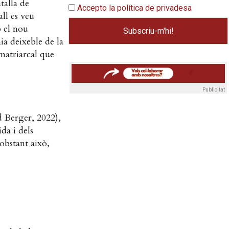
talla de
Accepto la política de privadesa
ll es veu
b el nou
mia deixeble de la
 matriarcal que
Publicitat
d Berger, 2022),
da i dels
obstant això,