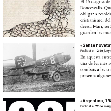
El 15 d'agost de
Roncesvalls. Qua
obligat a resold
cristianisme, del
deessa Mari, ser
guarden les mun
«Sense novetat 
Publicat el
12 de juny
En aquesta entr
una de les més r
combats a les tr
presenta algunes
«Argentina, 198
Publicat el
22 de maig