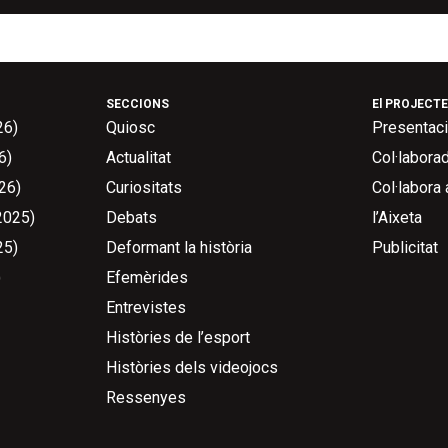
SECCIONS
El PROJECTE
26)
Quiosc
Presentac
6)
Actualitat
Col·labora
26)
Curiositats
Col·labora
2025)
Debats
l’Aixeta
25)
Deformant la història
Publicitat
)
Efemèrides
Entrevistes
Històries de l’esport
Històries dels videojocs
Ressenyes