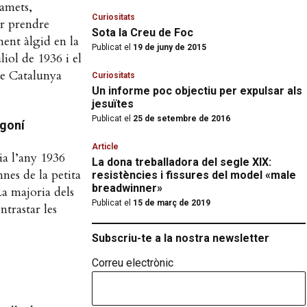
iamets,
Curiositats
er prendre
Sota la Creu de Foc
ment àlgid en la
Publicat el
19 de juny de 2015
liol de 1936 i el
de Catalunya
Curiositats
Un informe poc objectiu per expulsar als
jesuïtes
Publicat el
25 de setembre de 2016
agoní
Article
ia l’any 1936
La dona treballadora del segle XIX:
nes de la petita
resistències i fissures del model «male
breadwinner»
La majoria dels
Publicat el
15 de març de 2019
ntrastar les
Subscriu-te a la nostra newsletter
Correu electrònic