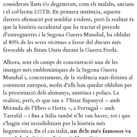
considerats llasts i/o degenerats, com els malalts, ancians
i el col·lectiu LGTB. En primera instància, aquesta
darrera afirmació pot semblar evident, però la realitat és
que la història occidental que ha tractat el periode
d’entreguerres i la Segona Guerra Mundial, ha oblidat
al 80% de les seves vícitmes a favor del discurs més
favorable als Estats Units durant la Guerra Freda.
Alhora, sent els camps de concentració una de les
imatges més emblemàtiques de la Segona Guerra
Mundial i, concretament, de la violència nazi-feixista al
continent europeu, molts d’ells han quedat oblidats per
la priorització dels alemanys, austríacs i polacs. La
realitat, però, és que tan a l’Estat Espanyol – amb
Miranda de l’Ebro o Horta -, a Portugal – amb
Tarrafal – i fins a Itàlia també n’hi van haver, tot i que
s’hagin vist invisibilitzats per la història més
hegemònica. En el cas italià,
un dels més famosos va