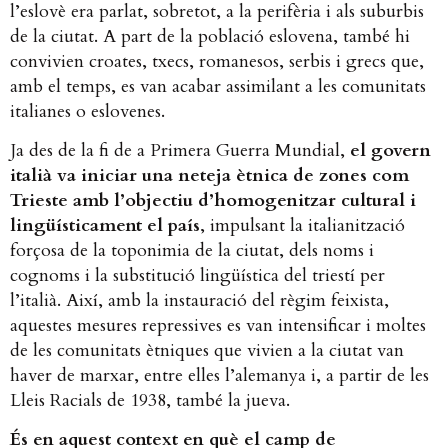
l’eslovè era parlat, sobretot, a la perifèria i als suburbis
de la ciutat. A part de la població eslovena, també hi
convivien croates, txecs, romanesos, serbis i grecs que,
amb el temps, es van acabar assimilant a les comunitats
italianes o eslovenes.
Ja des de la fi de a Primera Guerra Mundial,
el govern
italià va iniciar una neteja ètnica de zones com
Trieste amb l’objectiu d’homogenitzar cultural i
lingüísticament el país
, impulsant la italianització
forçosa de la toponimia de la ciutat, dels noms i
cognoms i la substitució lingüística del triestí per
l’italià. Així, amb la instauració del règim feixista,
aquestes mesures repressives es van intensificar i moltes
de les comunitats ètniques que vivien a la ciutat van
haver de marxar, entre elles l’alemanya i, a partir de les
Lleis Racials de 1938, també la jueva.
És en aquest context en què el camp de