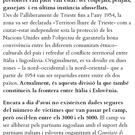
presoners van patir van estar: ser colpejats, penjats,
gassejats i en última instància afussellats.
Des de l’alliberament de Trieste fins a l’any 1954, la
zona va ser declarada «Territori lliure de Trieste» com a
ciutat-estat independent sota la protecció de les
Nacions Unides amb l’objectiu de garantirla bona
convivència entre les diferents comunitats ètnico-
culturals del país i refredar el conflicte territorial entre
Itàlia i Iugoslàvia. Originalment, es va dividir en dues
zones – la nord-occidental i la nord-oriental- que a
partir de 1954 van ser repartides entre entre els dos
països.
Actualment, és aquesta divisió la que també
constitueix la frontera entre Itàlia i Eslovènia.
Encara a dia d’avui no existeixen dades segures
del número de víctimes que van passar pel camp,
però oscil·len entre els 3000 i els 5000.
El camp va
ser alliberat pels partisans iugoslaus amb el suport dels
partisans italians i eslovens organitzats al
Comitato di