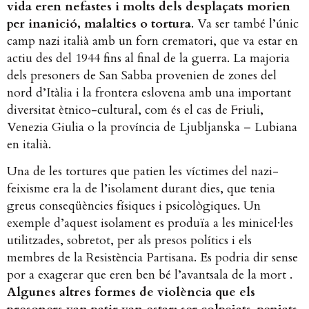
vida eren nefastes i molts dels desplaçats morien
per inanició, malalties o tortura
. Va ser també l’únic
camp nazi italià amb un forn crematori, que va estar en
actiu des del 1944 fins al final de la guerra. La majoria
dels presoners de San Sabba provenien de zones del
nord d’Itàlia i la frontera eslovena amb una important
diversitat ètnico-cultural, com és el cas de Friuli,
Venezia Giulia o la província de Ljubljanska – Lubiana
en italià.
Una de les tortures que patien les víctimes del nazi-
feixisme era la de l’isolament durant dies, que tenia
greus conseqüències físiques i psicològiques. Un
exemple d’aquest isolament es produïa a les minicel·les
utilitzades, sobretot, per als presos polítics i els
membres de la Resistència Partisana. Es podria dir sense
por a exagerar que eren ben bé l’avantsala de la mort .
Algunes altres formes de violència que els