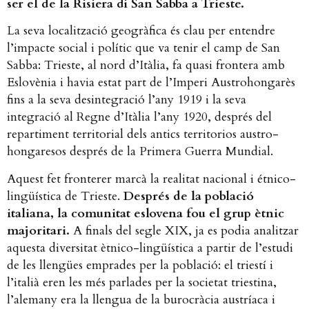
ser el de la Risiera di San Sabba a Trieste.
La seva localització geogràfica és clau per entendre
l’impacte social i polític que va tenir el camp de San
Sabba: Trieste, al nord d’Itàlia, fa quasi frontera amb
Eslovènia i havia estat part de l’Imperi Austrohongarès
fins a la seva desintegració l’any 1919 i la seva
integració al Regne d’Itàlia l’any 1920, després del
repartiment territorial dels antics territorios austro-
hongaresos després de la Primera Guerra Mundial.
Aquest fet fronterer marcà la realitat nacional i étnico-
lingüística de Trieste.
Després de la població
italiana, la comunitat eslovena fou el grup ètnic
majoritari.
A finals del segle XIX, ja es podia analitzar
aquesta diversitat ètnico-lingüística a partir de l’estudi
de les llengües emprades per la població: el triestí i
l’italià eren les més parlades per la societat triestina,
l’alemany era la llengua de la burocràcia austríaca i