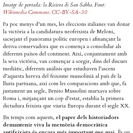
Imatge de portada: la Risiera di San Sabba. Font:
Wikimedia Commons. CC-BY-SA-3.0
Fa poc menys d’un mes, les eleccions italianes van donar
la victòria a la candidatura neofeixista de Meloni,
sacsejant el panorama polític europeu i afinançant la
deriva conservadora que es comença a consolidar als
diferents països del continent. Així, conjuntament amb
la seva victòria, van començar a sorgir, dins del discurs
mediàtic, diferents anàlisis que estudiaven l’ascens
d’aquesta hereva del feixisme mussolinià al país de la
lluita partisana, així com les comparacions amb que, fa
justament un segle, Benito Mussolini marxava sobre
Roma i, mitjançant un cop d’estat, establia la primera
dictadura feixista que viuria Europa durant el segle XX.
En temps com aquests,
el paper dels historiadors
demantenir viva la memòria democràtica
antifeixista és encara més important que mai.
És un