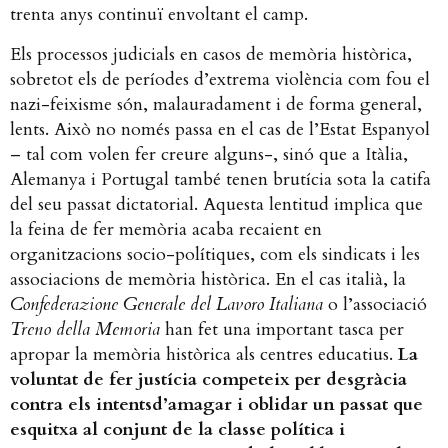
trenta anys continuï envoltant el camp.
Els processos judicials en casos de memòria històrica,
sobretot els de períodes d’extrema violència com fou el
nazi-feixisme són, malauradament i de forma general,
lents. Això no només passa en el cas de l’Estat Espanyol
– tal com volen fer creure alguns-, sinó que a Itàlia,
Alemanya i Portugal també tenen brutícia sota la catifa
del seu passat dictatorial. Aquesta lentitud implica que
la feina de fer memòria acaba recaient en
organitzacions socio-polítiques, com els sindicats i les
associacions de memòria històrica. En el cas italià, la
Confederazione Generale del Lavoro Italiana
o l’associació
Treno della Memoria
han fet una important tasca per
apropar la memòria històrica als centres educatius.
La
voluntat de fer justícia competeix per desgràcia
contra els intentsd’amagar i oblidar un passat que
esquitxa al conjunt de la classe política i