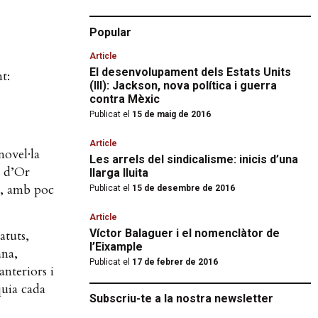
Popular
Article
El desenvolupament dels Estats Units
t:
(III): Jackson, nova política i guerra
contra Mèxic
Publicat el
15 de maig de 2016
Article
novel·la
Les arrels del sindicalisme: inicis d’una
e d’Or
llarga lluita
í, amb poc
Publicat el
15 de desembre de 2016
Article
Víctor Balaguer i el nomenclàtor de
atuts,
l’Eixample
ana,
Publicat el
17 de febrer de 2016
anteriors i
quia cada
Subscriu-te a la nostra newsletter