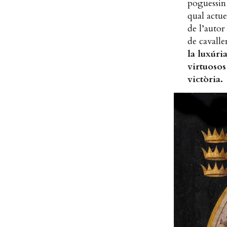
poguessin
qual actue
de l’autor 
de cavalle
la luxúri
virtuosos
victòria.