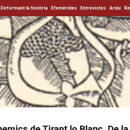
Deformant la història
Efemèrides
Entrevistes
Arxiu
Re
nemics de Tirant lo Blanc. De la