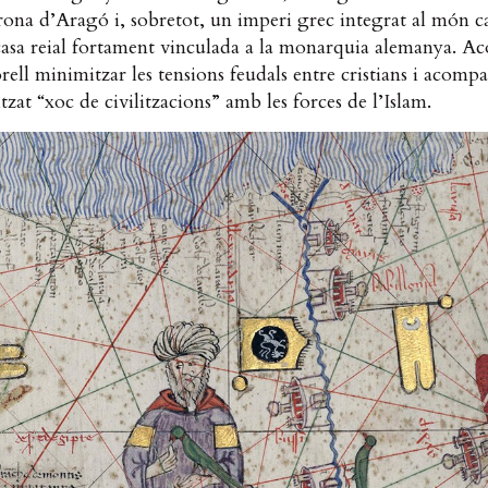
ona d’Aragó i, sobretot, un imperi grec integrat al món ca
asa reial fortament vinculada a la monarquia alemanya. A
rell minimitzar les tensions feudals entre cristians i acom
itzat “xoc de civilitzacions” amb les forces de l’Islam.