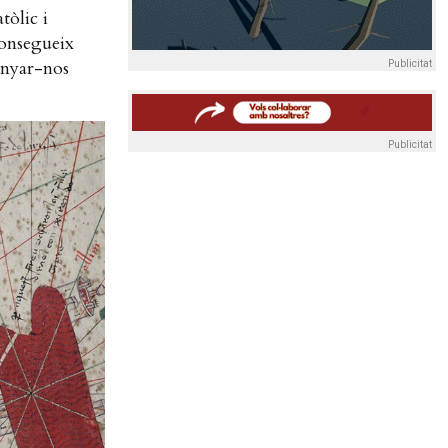
tòlic i
consegueix
panyar-nos
Publicitat
Publicitat