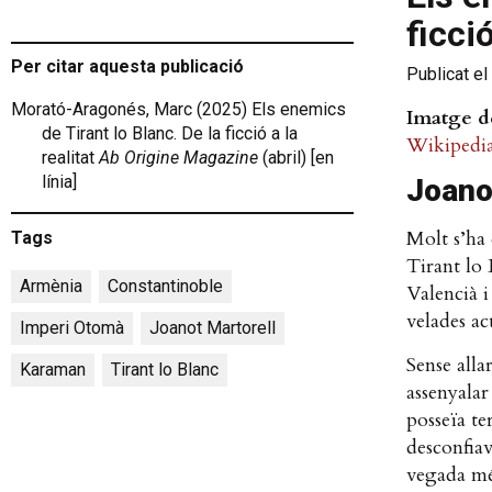
ficció
Per citar aquesta publicació
Publicat el
Morató-Aragonés, Marc (2025) Els enemics
Imatge d
de Tirant lo Blanc. De la ficció a la
Wikipedi
realitat
Ab Origine Magazine
(abril) [en
línia]
Joanot
Molt s’ha 
Tags
Tirant lo 
Armènia
,
Constantinoble
,
Valencià i
velades ac
Imperi Otomà
,
Joanot Martorell
,
Sense alla
Karaman
,
Tirant lo Blanc
assenyalar
posseïa ter
desconfiav
vegada mé