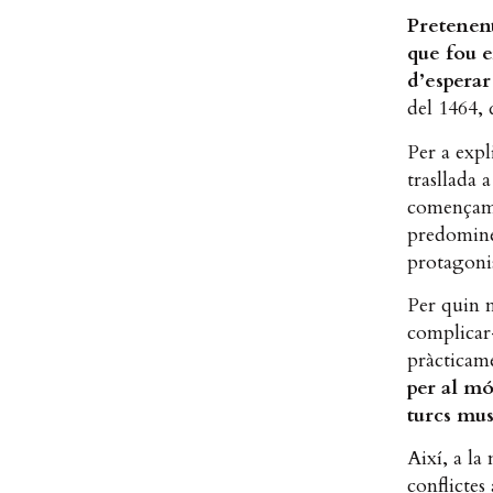
Pretenent
que fou e
d’esperar
del 1464, 
Per a expl
trasllada 
començame
predominen
protagonis
Per quin m
complicar-
pràcticame
per al mó
turcs mu
Així, a la
conflictes