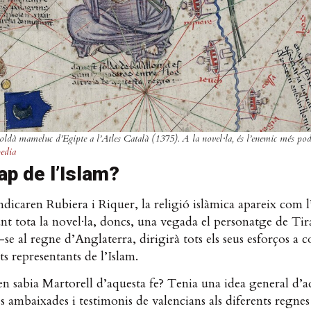
soldà mameluc d’Egipte a l’Atles Català (1375). A la novel·la, és l’enemic més po
edia
ap de l’Islam?
dicaren Rubiera i Riquer, la religió islàmica apareix com 
nt tota la novel·la, doncs, una vegada el personatge de Tir
se al regne d’Anglaterra, dirigirà tots els seus esforços a 
nts representants de l’Islam.
n sabia Martorell d’aquesta fe? Tenia una idea general d’a
es ambaixades i testimonis de valencians als diferents regnes