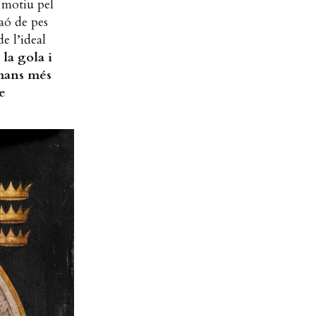
 motiu pel
raó de pes
de l’ideal
la gola i
ulmans més
e