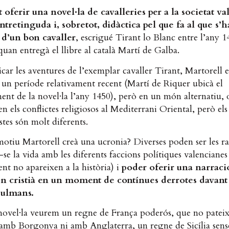
 oferir una novel·la de cavalleries per a la societat va
ntretinguda i, sobretot, didàctica pel que fa al que s’h
 d’un bon cavaller
, escrigué Tirant lo Blanc entre l’any 14
quan entregà el llibre al català Martí de Galba.
icar les aventures de l’exemplar cavaller Tirant, Martorell 
a un període relativament recent (Martí de Riquer ubicà el
nt de la novel·la l’any 1450), però en un món alternatiu,
 els conflictes religiosos al Mediterrani Oriental, però els
tes són molt diferents.
otiu Martorell creà una ucronia? Diverses poden ser les r
se la vida amb les diferents faccions polítiques valencianes
nt no apareixen a la història) i
poder oferir una narració
n cristià en un moment de contínues derrotes davant
sulmans.
 novel·la veurem un regne de França poderós, que no patei
 amb Borgonya ni amb Anglaterra, un regne de Sicília sens