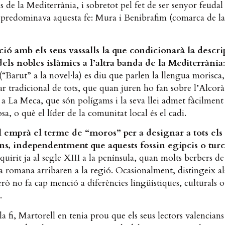
de la Mediterrània, i sobretot pel fet de ser senyor feudal
 predominava aquesta fe: Mura i Benibrafim (comarca de l
ació amb els seus vassalls la que condicionarà la descri
els nobles islàmics a l’altra banda de la Mediterrània
(“Barut” a la novel·la) es diu que parlen la llengua morisca,
ar tradicional de tots, que quan juren ho fan sobre l’Alcor
a La Meca, que són polígams i la seva llei admet fàcilment
sa, o què el líder de la comunitat local és el cadi.
 emprà el terme de “moros” per a designar a tots els
s, independentment que aquests fossin egipcis o turc
uirit ja al segle XIII a la península, quan molts berbers de
 romana arribaren a la regió. Ocasionalment, distingeix al
però no fa cap menció a diferències lingüístiques, culturals o
.
 la fi, Martorell en tenia prou que els seus lectors valencians