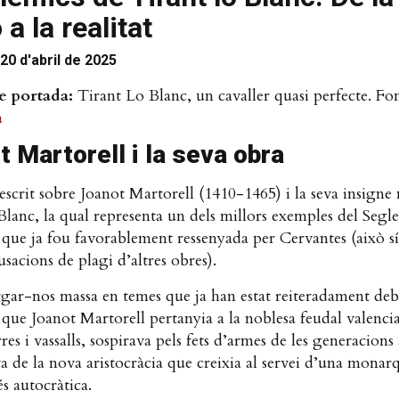
 a la realitat
20 d'abril de 2025
e portada:
Tirant Lo Blanc, un cavaller quasi perfecte. Fon
a
 Martorell i la seva obra
escrit sobre Joanot Martorell (1410-1465) i la seva insigne 
Blanc, la qual representa un dels millors exemples del Segl
 que ja fou favorablement ressenyada per Cervantes (això s
usacions de plagi d’altres obres).
rgar-nos massa en temes que ja han estat reiteradament deb
 que Joanot Martorell pertanyia a la noblesa feudal valenci
res i vassalls, sospirava pels fets d’armes de les generacions 
a de la nova aristocràcia que creixia al servei d’una monar
s autocràtica.