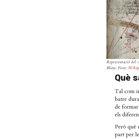
Representació del 
Blanc. Font:
Wikip
Què s
Tal com in
batre dura
de formar-
els difere
Però què e
part per l