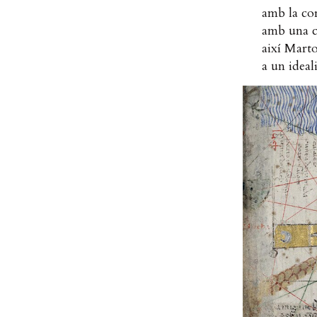
amb la cor
amb una c
així Marto
a un ideal