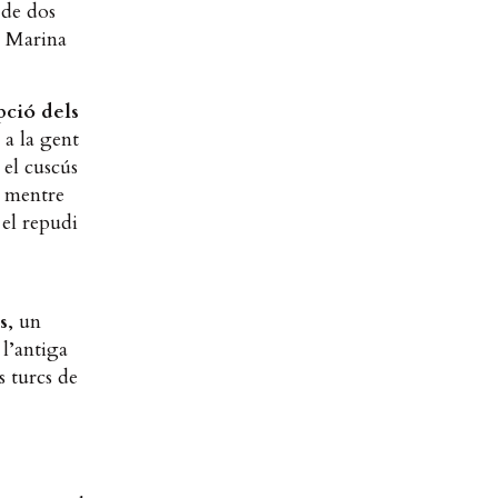
 de dos
a Marina
pció dels
: a la gent
 el cuscús
à mentre
 el repudi
s
, un
 l’antiga
s turcs de