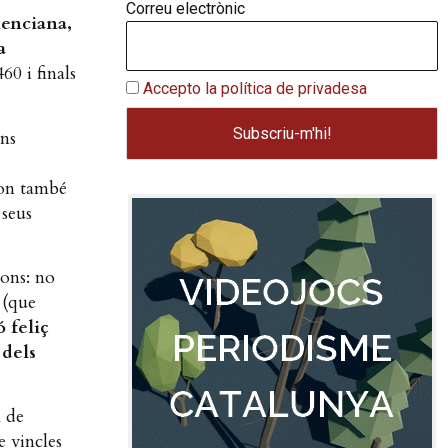
Correu electrònic
lenciana,
a
60 i finals
Accepto la política de privadesa
ens
 on també
 seus
aons: no
 (que
 feliç
 dels
x de
e vincles