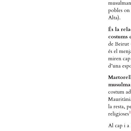
musulmans 
pobles on
Alta).
És la rel
costums d
de Beirut 
és el menj
miren cap 
d’una espo
Martorell
musulman
costum adq
Mauritània
la resta, 
1
religioses
Al cap i a