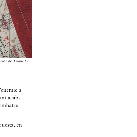
derós de Tirant Lo
l’enemic a
ant acaba
combatre
questa, en