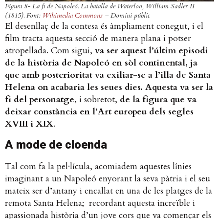
Figura 8- La fi de Napoleó.
La batalla de Waterloo
, William Sadler II
(1815). Font:
Wikimedia Commons
– Domini públic
El desenllaç de la contesa és àmpliament conegut, i el
film tracta aquesta secció de manera plana i potser
atropellada. Com sigui,
va ser aquest l’últim episodi
de la història de Napoleó en sòl continental, ja
que amb posterioritat va exiliar-se a l’illa de Santa
Helena on acabaria les seues dies. Aquesta va ser la
fi del personatge
, i sobretot,
de la figura que va
deixar constància en l’Art europeu dels segles
XVIII i XIX
.
A mode de cloenda
Tal com fa la pel·lícula, acomiadem aquestes línies
imaginant a un Napoleó enyorant la seva pàtria i el seu
mateix ser d’antany i encallat en una de les platges de la
remota Santa Helena; recordant aquesta increïble i
apassionada història d’un jove cors que va començar els