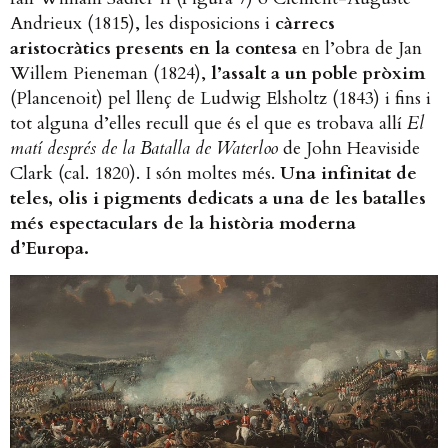
Andrieux (1815), les disposicions i
càrrecs
aristocràtics presents en la contesa
en l’obra de Jan
Willem Pieneman (1824),
l’assalt a un poble pròxim
(Plancenoit) pel llenç de Ludwig Elsholtz (1843) i fins i
tot alguna d’elles recull que és el que es trobava allí
El
matí després de la Batalla de Waterloo
de John Heaviside
Clark (cal. 1820). I són moltes més.
Una infinitat de
teles, olis i pigments dedicats a una de les batalles
més espectaculars de la història moderna
d’Europa.