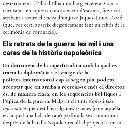
desterrament a l’Illa d’Elba i un llarg etcètera. Com a
curiositat, en aquesta concatenació d’escenes, fins i tot
arribem a veure el
cameo
d’un jove Jaques-Louis David
(que, per cert, apareix diegèticament fent un esbós de la
cerimònia de coronació).
Els retrats de la guerra: les mil i una
cares de la història napoleònica
En detriment de la superficialitat amb la qual es
tracta la diplomàcia i el viatge de la
política internacional cap al segon pla, podem
acceptar que on arriba a recrear-se més el director
és, de manera clara, en les seqüències bèl·liques i
l’èpica de la guerra
. Malgrat els tints tòpics i
fake
information
que destil·len algunes escenes (com aquella
en la qual una bala de canó perfora la seva muntura i
després de la batalla Napoleó recull el projectil com un