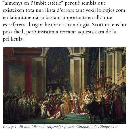
“almenys en l’àmbit estètic” perquè sembla que
existeixen tota una llista d’errors tant vexil·lològics com
en la indumentària bastant importants en allò que
es refereix al rigor històric i cronologia. Scott no ens ho
posa fàcil, però insistim a rescatar aquesta cara de la
pel·lícula.
Imatge 1- El nou i flamant emperador francés.
Coronació de l’Emperador