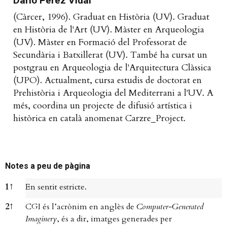
Dario Pérez Vidal
(Càrcer, 1996). Graduat en Història (UV). Graduat
en Història de l'Art (UV). Màster en Arqueologia
(UV). Màster en Formació del Professorat de
Secundària i Batxillerat (UV). També ha cursat un
postgrau en Arqueologia de l'Arquitectura Clàssica
(UPO). Actualment, cursa estudis de doctorat en
Prehistòria i Arqueologia del Mediterrani a l'UV. A
més, coordina un projecte de difusió artística i
històrica en català anomenat Carzre_Project.
Notes a peu de pàgina
Notes a peu de pàgina
1
↑
En sentit estricte.
2
↑
CGI és l’acrònim en anglès de
Computer-Generated
Imaginery
, és a dir, imatges generades per