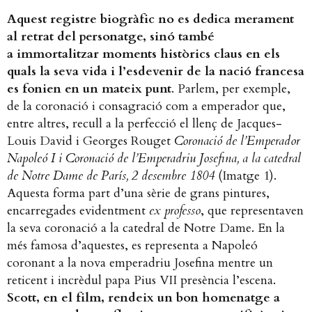
Aquest registre biogràfic no es dedica merament
al retrat del personatge, sinó també
a immortalitzar moments històrics claus en els
quals la seva vida i l’esdevenir de la nació francesa
es fonien en un mateix punt
. Parlem, per exemple,
de la coronació i consagració com a emperador que,
entre altres, recull a la perfecció el llenç de Jacques-
Louis David i Georges Rouget
Coronació de l’Emperador
Napoleó I i Coronació de l’Emperadriu Josefina, a la catedral
de Notre Dame de París, 2 desembre 1804
(Imatge 1).
Aquesta forma part d’una sèrie de grans pintures,
encarregades evidentment
ex professo
, que representaven
la seva coronació a la catedral de Notre Dame. En la
més famosa d’aquestes, es representa a Napoleó
coronant a la nova emperadriu Josefina mentre un
reticent i incrèdul papa Pius VII presència l’escena.
Scott, en el film, rendeix un bon homenatge a