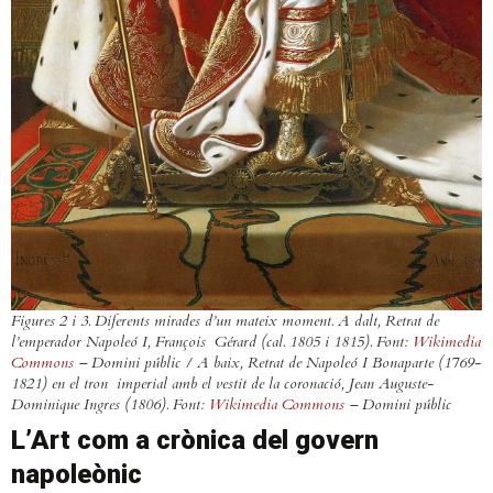
Figures 2 i 3. Diferents mirades d’un mateix moment. A dalt,
Retrat de
l’emperador Napoleó I,
François Gérard (cal. 1805 i 1815). Font:
Wikimedia
Commons
– Domini públic / A baix,
Retrat de Napoleó I Bonaparte (1769-
1821) en el tron imperial amb el vestit de la coronació
, Jean Auguste-
Dominique Ingres (1806). Font:
Wikimedia Commons
– Domini públic
L’Art com a crònica del govern
napoleònic