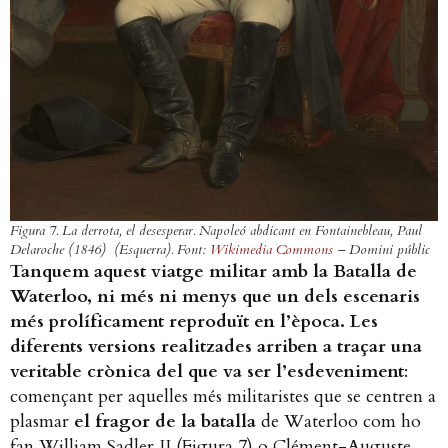
Figura 7. La derrota, el desesperar.
Napoleó abdicant en Fontainebleau
, Paul
Delaroche (1846) (Esquerra). Font:
Wikimedia Commons
– Domini públic
Tanquem aquest viatge militar amb la Batalla de
Waterloo, ni més ni menys que un dels escenaris
més prolíficament reproduït en l’època. Les
diferents versions realitzades arriben a traçar una
veritable crònica del que va ser l’esdeveniment
:
començant per aquelles més militaristes que se centren a
plasmar
el fragor de la batalla
de Waterloo com ho
fan William Sadler II (Figura 7) o Clément-Auguste