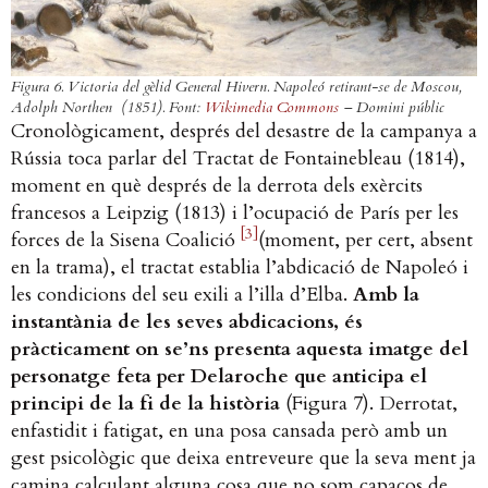
Figura 6. Victoria del gèlid General Hivern. Napoleó retirant-se de Moscou,
Adolph Northen (1851). Font:
Wikimedia Commons
– Domini públic
Cronològicament, després del desastre de la campanya a
Rússia toca parlar del Tractat de Fontainebleau (1814),
moment en què després de la derrota dels exèrcits
francesos a Leipzig (1813) i l’ocupació de París per les
[3]
forces de la Sisena Coalició
(moment, per cert, absent
en la trama), el tractat establia l’abdicació de Napoleó i
les condicions del seu exili a l’illa d’Elba.
Amb la
instantània de les seves abdicacions, és
pràcticament on se’ns presenta aquesta imatge del
personatge feta per Delaroche que anticipa el
principi de la fi de la història
(Figura 7). Derrotat,
enfastidit i fatigat, en una posa cansada però amb un
gest psicològic que deixa entreveure que la seva ment ja
camina calculant alguna cosa que no som capaços de