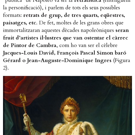
“pública” de Napoleó va ser la
retratística
(entenguem
la personificació), i parlem de tots els seus possibles
formats:
retrats de grup, de tres quarts, eqüestres,
paisatges, etc
. De fet, moltes de les grans obres que
immortalitzaran aquestes dècades napoleòniques
seran
fruit d’artistes il·lustres que van ostentar el càrrec
de Pintor de Cambra
, com ho van ser el cèlebre
Jacques-Louis David, François Pascal Simon baró
Gérard o Jean-Auguste-Dominique Ingres
(Figura
2).