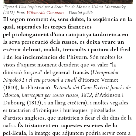
Figura 5. Una inspiració per a Scott.
Foc de Moscou
, Viktor Mazurovsky
(1812). Font:
Wikimedia Commons
– Domini públic
El segon moment és, sens dubte, la seqüència en la
qual, superades les tropes franceses
pel prolongament d’una campanya tardorenca en
la seva persecució dels russos, es deixa veure un
exèrcit delmat, malalt, trencadís i pastura del fred
i de les inclemències de l’hivern
. Són moltes les
vistes d’aquest moment decadent que va valer “la
dimissió forçosa” del general francès (
L’emperador
Napoleó I i el seu personal a cavall
d’Horace Vermet
(1810), la il·lustració
Retirada del Gran Exèrcit francès de
Moscou, interceptat per cosacs russos, 1812
, d’Atkinson i
Dubourg (1813), i un llarg etcètera), i moltes vegades
es tractarien d’iròniques i burlesques pinzellades
d’artistes anglesos, que insistirien a ficar el dit dins de la
nafra.
És tristament en aquestes escenes de la
pel·lícula,
la imatge que adjuntem podria servir com a