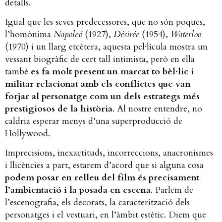
detalls.
Igual que les seves predecessores, que no són poques,
l’homònima
Napoleó
(1927),
Désirée
(1954),
Waterloo
(1970) i un llarg etcètera, aquesta pel·lícula mostra un
vessant biogràfic de cert tall intimista, però en ella
també
es fa molt present un marcat to bèl·lic i
militar relacionat amb els conflictes que van
forjar al personatge com un dels estrategs més
prestigiosos de la història
. Al nostre entendre, no
caldria esperar menys d’una superproducció de
Hollywood.
Imprecisions, inexactituds, incorreccions, anacronismes
i llicències a part, estarem d’acord que si alguna cosa
podem posar en relleu del film és precisament
l’ambientació i la posada en escena
. Parlem de
l’escenografia, els decorats, la caracterització dels
personatges i el vestuari, en l’àmbit estètic. Diem que