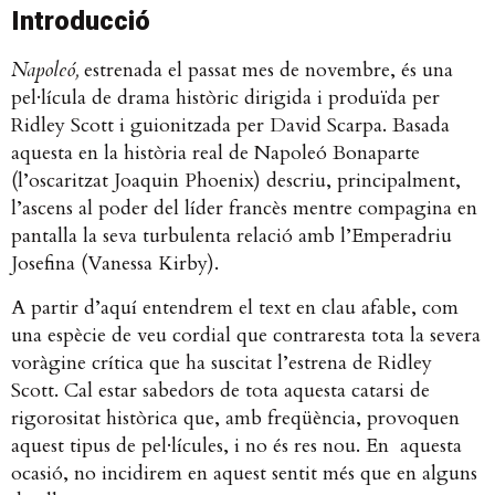
Introducció
Napoleó,
estrenada el passat mes de novembre, és una
pel·lícula de drama històric dirigida i produïda per
Ridley Scott i guionitzada per David Scarpa. Basada
aquesta en la història real de Napoleó Bonaparte
(l’oscaritzat Joaquin Phoenix) descriu, principalment,
l’ascens al poder del líder francès mentre compagina en
pantalla la seva turbulenta relació amb l’Emperadriu
Josefina (Vanessa Kirby).
A partir d’aquí entendrem el text en clau afable, com
una espècie de veu cordial que contraresta tota la severa
voràgine crítica que ha suscitat l’estrena de Ridley
Scott. Cal estar sabedors de tota aquesta catarsi de
rigorositat històrica que, amb freqüència, provoquen
aquest tipus de pel·lícules, i no és res nou. En aquesta
ocasió, no incidirem en aquest sentit més que en alguns