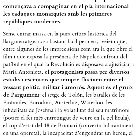
començava a compaginar en el pla internacional
les caduques monarquies amb les primeres
repúbliques modernes
.
Sense entrar massa en la pura crítica històrica del
llargmetratge, cosa bastant fàcil per cert, veiem que,
entre algunes de les imprecisions com ara la que obre el
film i que exposa la presència de Napoleó enfront del
patíbul en el qual la Revolució es disposava a ajusticiar a
María Antonieta,
el protagonista passa per diversos
estadis i escenaris que sempre fluctuen entre el
vessant polític, militar i amorós. Aquest és el gruix
de l’argument
: el setge de Tolón, les batalles de les
Piràmides, Borodinó, Austerlitz, Waterloo, les
infidelitats de Josefina i la volatilitat del seu matrimoni
(potser el fet més entretingut de veure en la pel·lícula),
el cop d’estat del 18 de Brumari (convertit hilarantment
en una opereta), la incapacitat d’engendrar un hereu, el