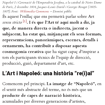
Napoleó I i Coronació de l’Emperadriu Josefina, a la catedral de Notre Dame
de París, 2 desembre 1804
, Jacques-Louis David i Georges Rouget (1805-
1807). Font:
Wikimedia Commons
– Domini públic
És aquest l’enllaç que ens permetrà parlar sobre Art
[1]
sensu stricto
. I és que l’Art té aquí molt a dir, ja
que, de manera directa o indirecta, jacent o
subjacent, ha estat qui, mitjançant els seus formats,
representacions, panoràmiques, escenes, detalls i
ornaments, ha contribuït a disposar aquesta
cosmogonia creativa
que ha sigut capaç d’inspirar a
tots els participants tècnics de l’equip de direcció,
producció, guió, departament d’art, etc.
L’Art i Napoleó: una història “re(i)al”
Comencem pel principi.
La imatge de “Napoleó”,
en
el sentit més abstracte del terme, no és més que un
producte de capes de narració històrica
,
acumulades per diverses generacions d’artistes,