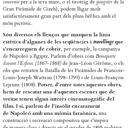
souvenir
per a la seva mare, o el tiroteig de
gangster
de la
Gran Piràmide de Gizeh), podem lligar molt
satisfactòriament gran part dels plans bèl·lics amb el
món pictòric.
Són diversos els llenços que marquen la línia
estètica d’algunes de les seqüències i
travellings
que
s’encarreguen de cobrir
, per exemple, la campanya
de Napoleó a Egipte. Parlem d’obres com
Bonaparte
davant l’Esfinx (1867-1868)
de Jean-Léon Gérôme, o els
olis que retraten la Batalla de les Piràmides de Francois-
Louis-Joseph Watteau (1798-1799) i de Louis-François
Lejeune (1808).
Potser, d’entre totes aquestes obres,
hem de rescatar una d’aquestes escenes que de
veritat tenen algun interès cinematogràfic del
film. I sí, parlem de l’insòlit encarament
de Napoleó amb una mòmia faraònica,
una
construcció i recreació compositiva que s’inspira
de manera clara i directa en el quadre de 1895 realitzat