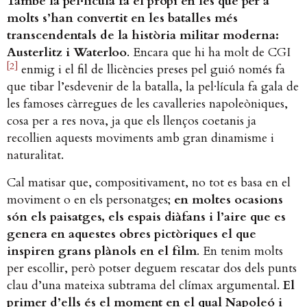
També la pel·lícula fa el propi en les que per a
molts s’han convertit en les batalles més
transcendentals de la història militar moderna:
Austerlitz i Waterloo
. Encara que hi ha molt de CGI
[2]
enmig i el fil de llicències preses pel guió només fa
que tibar l’esdevenir de la batalla, la pel·lícula fa gala de
les famoses càrregues de les cavalleries napoleòniques,
cosa per a res nova, ja que els llenços coetanis ja
recollien aquests moviments amb gran dinamisme i
naturalitat.
Cal matisar que, compositivament, no tot es basa en el
moviment o en els personatges;
en moltes ocasions
són els paisatges, els espais diàfans i l’aire que es
genera en aquestes obres pictòriques el que
inspiren grans plànols en el film
. En tenim molts
per escollir, però potser deguem rescatar dos dels punts
clau d’una mateixa subtrama del clímax argumental.
El
primer d’ells és el moment en el qual Napoleó i