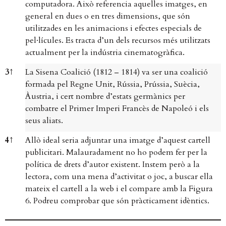
computadora. Això referencia aquelles imatges, en
general en dues o en tres dimensions, que són
utilitzades en les animacions i efectes especials de
pel·lícules. Es tracta d’un dels recursos més utilitzats
actualment per la indústria cinematogràfica.
3
↑
La Sisena Coalició (1812 – 1814) va ser una coalició
formada pel Regne Unit, Rússia, Prússia, Suècia,
Àustria, i cert nombre d’estats germànics per
combatre el Primer Imperi Francès de Napoleó i els
seus aliats.
4
↑
Allò ideal seria adjuntar una imatge d’aquest cartell
publicitari. Malauradament no ho podem fer per la
política de drets d’autor existent. Instem però a la
lectora, com una mena d’activitat o joc, a buscar ella
mateix el cartell a la web i el compare amb la Figura
6. Podreu comprobar que són pràcticament idèntics.