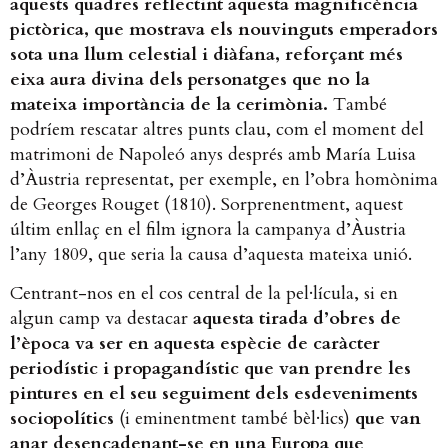
aquests quadres reflectint aquesta magnificència
pictòrica, que mostrava els nouvinguts emperadors
sota una llum celestial i diàfana, reforçant més
eixa aura divina dels personatges que no la
mateixa importància de la cerimònia.
També
podríem rescatar altres punts clau, com el moment del
matrimoni de Napoleó anys després amb María Luisa
d’Àustria representat, per exemple, en l’obra homònima
de Georges Rouget (1810). Sorprenentment, aquest
últim enllaç en el film ignora la campanya d’Àustria
l’any 1809, que seria la causa d’aquesta mateixa unió.
Centrant-nos en el cos central de la pel·lícula, si en
algun camp va destacar
aquesta tirada d’obres de
l’època va ser en aquesta espècie de caràcter
periodístic i propagandístic que van prendre les
pintures en el seu seguiment dels esdeveniments
sociopolítics
(i eminentment també bèl·lics)
que van
anar desencadenant-se en una Europa que