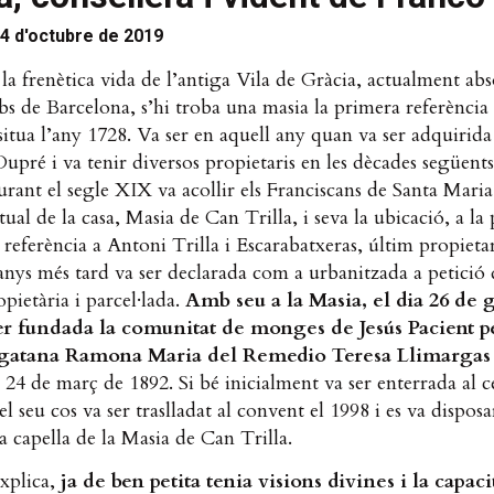
4 d'octubre de 2019
a frenètica vida de l’antiga Vila de Gràcia, actualment ab
bs de Barcelona, s’hi troba una masia la primera referència 
 situa l’any 1728. Va ser en aquell any quan va ser adquirida
upré i va tenir diversos propietaris en les dècades següents
durant el segle XIX va acollir els Franciscans de Santa Maria
ual de la casa, Masia de Can Trilla, i seva la ubicació, a la 
n referència a Antoni Trilla i Escarabatxeras, últim propietar
anys més tard va ser declarada com a urbanitzada a petició 
opietària i parcel·lada.
Amb seu a la Masia, el dia 26 de 
er fundada la comunitat de monges de Jesús Pacient pe
gatana Ramona Maria del Remedio Teresa Llimargas 
 24 de març de 1892. Si bé inicialment va ser enterrada al 
el seu cos va ser traslladat al convent el 1998 i es va disposa
la capella de la Masia de Can Trilla.
explica,
ja de ben petita tenia visions divines i la capaci