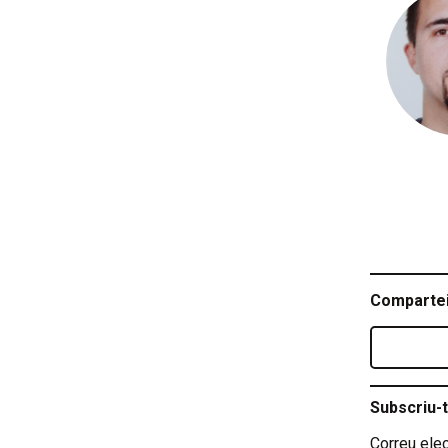
Compartei
Subscriu-t
Correu elec