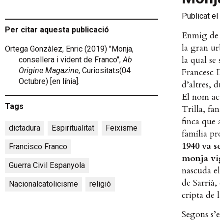
Publicat el
Per citar aquesta publicació
Enmig de l
la gran ur
Ortega Gonzàlez, Enric (2019) "Monja,
la qual se
consellera i vident de Franco",
Ab
Origine Magazine
, Curiositats(04
Francesc D
Octubre) [en línia].
d’altres, 
El nom act
Tags
Trilla, fa
finca que 
dictadura
,
Espiritualitat
,
Feixisme
,
família pr
1940 va s
Francisco Franco
,
monja vi
Guerra Civil Espanyola
,
nascuda el
de Sarrià, 
Nacionalcatolicisme
,
religió
cripta de 
Segons s’