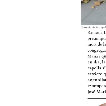
Entrada de la cape
Ramona Ll
presumptam
mort de la
congregaci
Masia i qu
en dia, l
capella s
estricte 
agenollat
estampet
José Mari