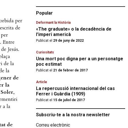
Popular
sorbida per
Deformant la Història
escrita de
«The graduate» o la decadència de
 per
l’imperi americà
. Entre
Publicat el
29 de juny de 2022
 de Jesús.
Curiositats
plaça
Una mort poc digna per a un personatge
i de la
poc estimat
de la
Publicat el
21 de febrer de 2017
gener de
Article
r la
La repercussió internacional del cas
Soler
,
Ferrer i Guàrdia (1909)
cementiri
Publicat el
15 de juliol de 2017
r a la
Subscriu-te a la nostra newsletter
tat de
Correu electrònic