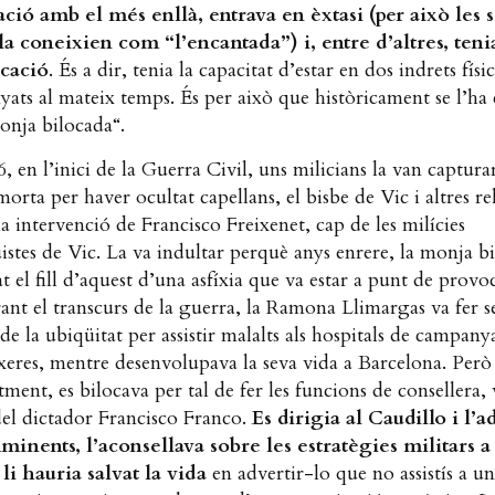
ió amb el més enllà, entrava en èxtasi (per això les 
a coneixien com “l’encantada”) i, entre d’altres, teni
ocació
. És a dir, tenia la capacitat d’estar en dos indrets fís
yats al mateix temps. És per això que històricament se l’h
onja bilocada“.
, en l’inici de la Guerra Civil, uns milicians la van capturar
morta per haver ocultat capellans, el bisbe de Vic i altres re
la intervenció de Francisco Freixenet, cap de les milícies
istes de Vic. La va indultar perquè anys enrere, la monja b
at el fill d’aquest d’una asfíxia que va estar a punt de provoc
nt el transcurs de la guerra, la Ramona Llimargas va fer s
de la ubiqüitat per assistir malalts als hospitals de campanya
inxeres, mentre desenvolupava la seva vida a Barcelona. Per
ment, es bilocava per tal de fer les funcions de consellera, 
del dictador Francisco Franco.
Es dirigia al Caudillo i l’a
mminents, l’aconsellava sobre les estratègies militars a 
, li hauria salvat la vida
en advertir-lo que no assistís a u