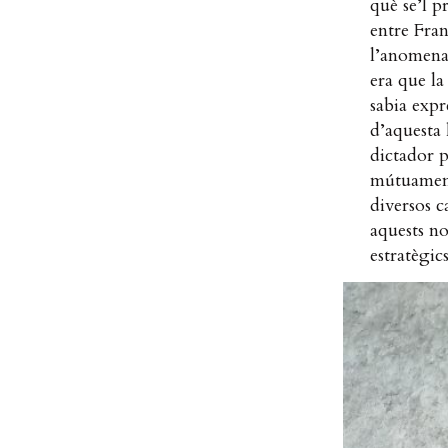
què se’l p
entre Fran
l’anomenav
era que la
sabia expr
d’aquesta 
dictador p
mútuament
diversos c
aquests no
estratègics