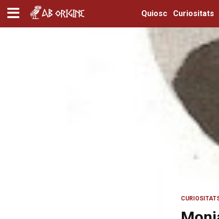
Quiosc
Curiositats
CURIOSITAT
Monja