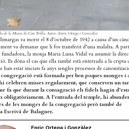
lla de la Masia de Can Trilla. Autor: Enric Ortega i Gonzàlez
imargas va morir el 8 d’octubre de 1942 a causa d’un càn
ent va demanar que li fos transferit d’una malalta. A part
 fundadora, la monja Maria Luisa Vidal va assumir la direc
ó. Es dóna el cas que ella també està enterrada a la cripta 
e han estat iniciats fa anys sengles processos de canonitzac
a congregació està formada per ben poques monges i a
’hi celebren misses regularment, que conserven un ta
que fa que durant la consagració els fidels hagin d’est
s obligatòriament. A l’entrada del temple, hi abunde
es de les monges de la congregació però també de
a Escrivá de Balaguer.
Enric Ortega i Gonzàlez