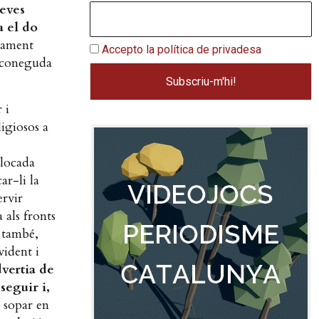
seves
a el do
icament
Accepto la política de privadesa
a coneguda
 i
ligiosos a
ilocada
ar-li la
ervir
 als fronts
ò també,
vident i
dvertia de
seguir i,
n sopar en