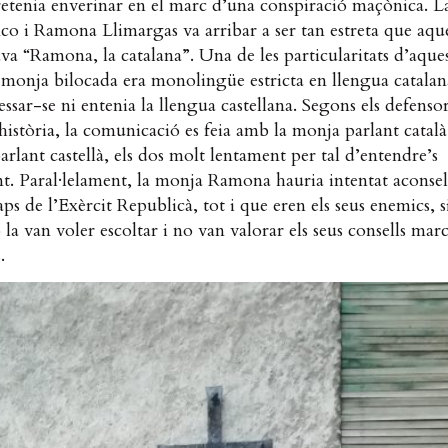
retenia enverinar en el marc d’una conspiració maçònica. La
co i Ramona Llimargas va arribar a ser tan estreta que aqu
a “Ramona, la catalana”. Una de les particularitats d’aques
 monja bilocada era monolingüe estricta en llengua catalan
essar-se ni entenia la llengua castellana. Segons els defenso
història, la comunicació es feia amb la monja parlant català 
arlant castellà, els dos molt lentament per tal d’entendre’s
. Paral·lelament, la monja Ramona hauria intentat aconse
aps de l’Exèrcit Republicà, tot i que eren els seus enemics, s
 la van voler escoltar i no van valorar els seus consells marci
.