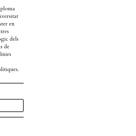
Diploma
versitat
ster en
tres
ògic dels
ns de
línies
lítiques.