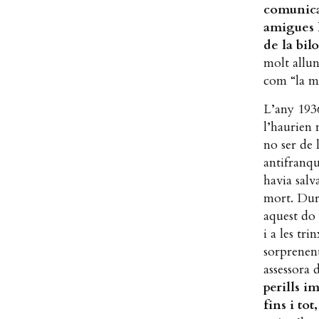
comunicac
amigues l
de la bil
molt allun
com “la m
L’any 1936
l’haurien 
no ser de 
antifranqu
havia salv
mort. Dura
aquest do 
i a les tr
sorprenent
assessora 
perills i
fins i tot