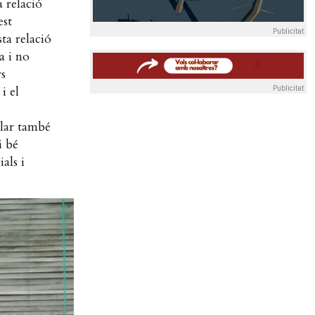
 relació
est
Publicitat
ta relació
a i no
rs
i el
Publicitat
llar també
i bé
als i