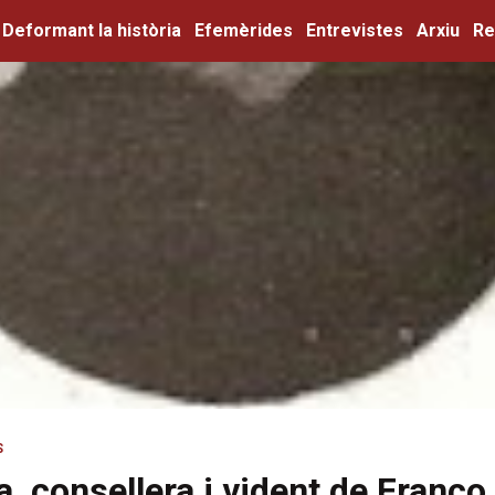
Deformant la història
Efemèrides
Entrevistes
Arxiu
Re
S
, consellera i vident de Franco