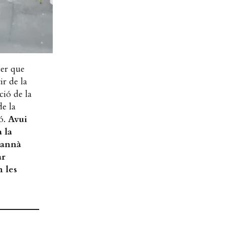
cer que
ir de la
ció de la
de la
ió.
Avui
 la
rannà
ar
n les