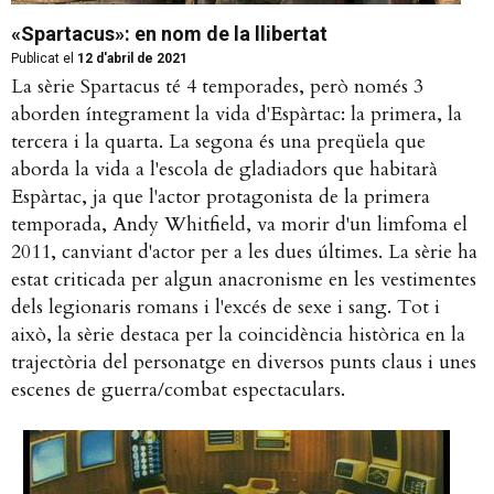
«Spartacus»: en nom de la llibertat
Publicat el
12 d'abril de 2021
La sèrie Spartacus té 4 temporades, però només 3
aborden íntegrament la vida d'Espàrtac: la primera, la
tercera i la quarta. La segona és una preqüela que
aborda la vida a l'escola de gladiadors que habitarà
Espàrtac, ja que l'actor protagonista de la primera
temporada, Andy Whitfield, va morir d'un limfoma el
2011, canviant d'actor per a les dues últimes. La sèrie ha
estat criticada per algun anacronisme en les vestimentes
dels legionaris romans i l'excés de sexe i sang. Tot i
això, la sèrie destaca per la coincidència històrica en la
trajectòria del personatge en diversos punts claus i unes
escenes de guerra/combat espectaculars.