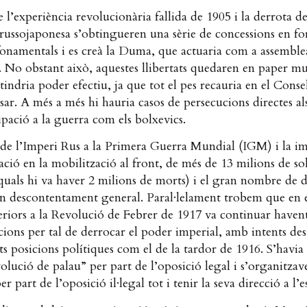
 l’experiència revolucionària fallida de 1905 i la derrota d
russojaponesa s’obtingueren una sèrie de concessions en f
 fonamentals i es creà la Duma, que actuaria com a assemble
a. No obstant això, aquestes llibertats quedaren en paper mul
ndria poder efectiu, ja que tot el pes recauria en el Consel
sar. A més a més hi hauria casos de persecucions directes al
cipació a la guerra com els bolxevics.
 de l’Imperi Rus a la Primera Guerra Mundial (IGM) i la im
ació en la mobilització al front, de més de 13 milions de so
 quals hi va haver 2 milions de morts) i el gran nombre de 
n descontentament general. Paral·lelament trobem que en e
riors a la Revolució de Febrer de 1917 va continuar haven
ions per tal de derrocar el poder imperial, amb intents des
ts posicions polítiques com el de la tardor de 1916. S’havia 
olució de palau” per part de l’oposició legal i s’organitza
er part de l’oposició il·legal tot i tenir la seva direcció a l’