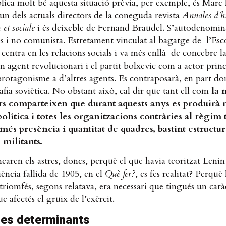
lica molt bé aquesta situació prèvia, per exemple, és Marc 
un dels actuals directors de la coneguda revista
Annales d’hi
et sociale
i és deixeble de Fernand Braudel. S’autodenomin
s i no comunista. Estretament vinculat al bagatge de l’Esco
 centra en les relacions socials i va més enllà de concebre la
 agent revolucionari i el partit bolxevic com a actor princ
rotagonisme a d’altres agents. Es contraposarà, en part don
afia soviètica. No obstant això, cal dir que tant ell com
la 
rs comparteixen que durant aquests anys es produir
à 
pol
ítica i totes les organitzacions contr
àries al r
ègim 
 m
és pres
ència i quantitat de quadres, bastint estructu
 militants.
earen els astres, doncs, perquè el que havia teoritzat Leni
iència fallida de 1905, en el
Qu
è fer?
, es fes realitat? Perquè 
triomfés, segons relatava, era necessari que tingués un carà
ue afectés el gruix de l’exèrcit.
ies determinants