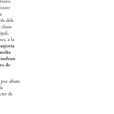
Ferro.
stoire
a
la dels
 classe
ipal,
cs, a la
majoria
molta
tindran
res de
n poc abans
la
cter de