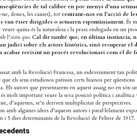
onseqüències de tal calibre en poc menys d’una setma
ne, doncs, les causes), tot
centrant-nos en l’acció de le
es van ésser dirigides o actuaren espontàniament
. És m
t veure quina és la naturalesa i la praxi endegada en un pro
mb l’
statu quo
.
Cal dir també que, en última instància, n
 un judici sobre els actors històrics, sinó recuperar el 
a acabar reeixint un procés revolucionari com el de f
ssat amb la Revolució Francesa, un esdeveniment tan politi
que els seus estudiosos patissin certs biaixos per qüestions
a. Els autors que presentarem en aquest assaig no en són u
 és molt important veure la seva posició política i analítica 
que, d’aquestes, se’n deriven multiplicitat de perspectives.
m amb algunes idees d’aquests autors i paral·lelament expo
s i 5 dies determinants de la Revolució de Febrer de 1917.
tecedents