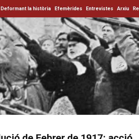
Deformant la història
Efemèrides
Entrevistes
Arxiu
Re
ució de Febrer de 1917: acció