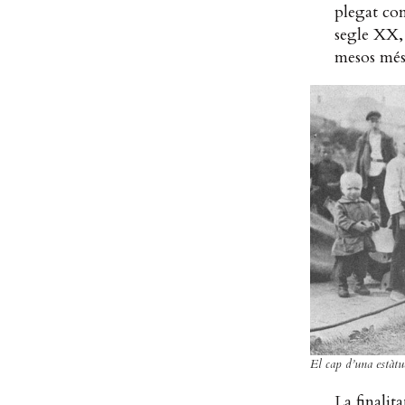
plegat con
segle XX, 
mesos més
El cap d’una estàtu
La finalit