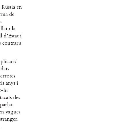
e Rússia en
orma de
a
lat i la
l d’Estat i
s contraris
plicació
ldats
derrotes
ls anys i
t-hi
tacats des
parlat
ven vagues
estranger.