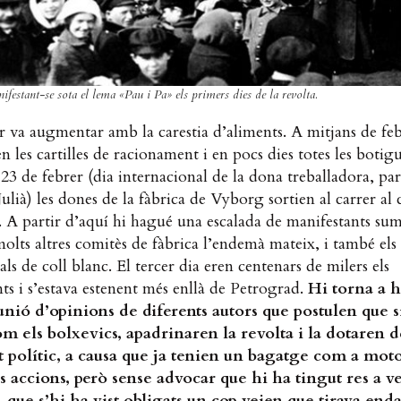
festant-se sota el lema «Pau i Pa» els primers dies de la revolta.
r va augmentar amb la carestia d’aliments. A mitjans de fe
n les cartilles de racionament i en pocs dies totes les botig
 23 de febrer (dia internacional de la dona treballadora, par
Julià) les dones de la fàbrica de Vyborg sortien al carrer al 
. A partir d’aquí hi hagué una escalada de manifestants su
olts altres comitès de fàbrica l’endemà mateix, i també els
als de coll blanc. El tercer dia eren centenars de milers els
ts i s’estava estenent més enllà de Petrograd.
Hi torna a h
uni
ó d
’opinions de diferents autors que postulen que s
om els bolxevics, apadrinaren la revolta i la dotaren d
t pol
ític, a causa que ja tenien un bagatge com a mot
s accions, per
ò sense advocar que hi ha tingut res a v
, que s
’hi ha vist obligats un cop veien que tirava enda