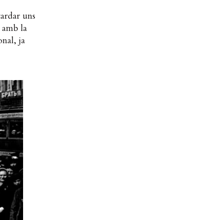
tardar uns
s amb la
nal, ja