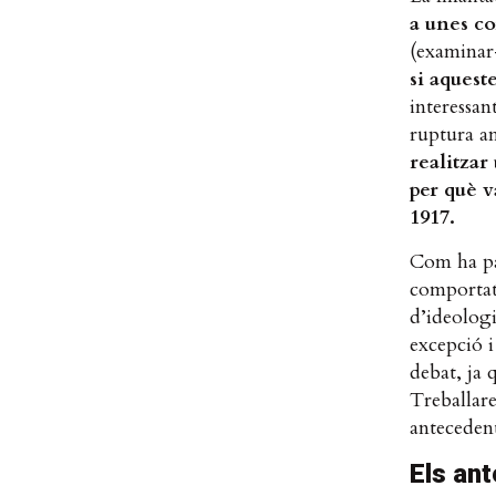
a unes c
(examinar-
si aquest
interessan
ruptura a
realitzar
per què v
1917.
Com ha pa
comportat 
d’ideologi
excepció i
debat, ja 
Treballare
antecedent
Els an