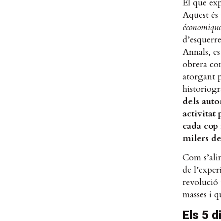
El que exp
Aquest és 
économique 
d’esquerre
Annals, es
obrera com
atorgant p
historiogr
dels auto
activitat 
cada cop
milers de
Com s’alin
de l’exper
revolució 
masses i q
Els 5 d