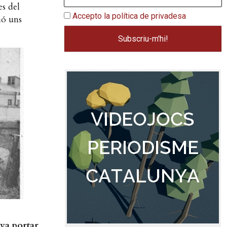
es del
Accepto la política de privadesa
ió uns
va portar