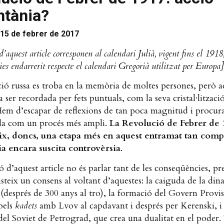
ntània?
15 de febrer de 2017
d’aquest article corresponen al calendari Julià, vigent fins el 1918
es endarrerit respecte el calendari Gregorià utilitzat per Europa]
ió russa es troba en la memòria de moltes persones, però a
 ser recordada per fets puntuals, com la seva cristal·litzaci
Hem d’escapar de reflexions de tan poca magnitud i procur
la com un procés més ampli.
La Revolució de Febrer de 
ix, doncs, una etapa més en aquest entramat tan comp
ia encara suscita controvèrsia
.
ó d’aquest article no és parlar tant de les conseqüències, p
steix un consens al voltant d’aquestes: la caiguda de la dina
després de 300 anys al tro), la formació del Govern Provis
pels
kadets
amb Lvov al capdavant i després per Kerenski, i 
el Soviet de Petrograd, que crea una dualitat en el poder.