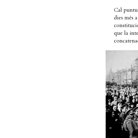
Cal puntua
dies més a
constituci
que la int
concatenac