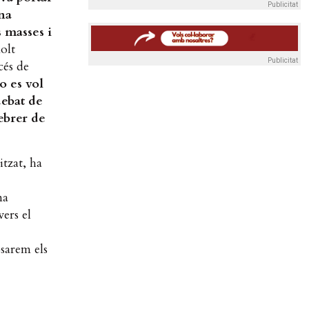
Publicitat
na
s masses i
olt
Publicitat
cés de
o es vol
debat de
ebrer de
tzat, ha
na
vers el
sarem els