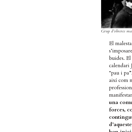
Grup d’obreres mani
El malesta
s’imposare
buides. El
calendari 
“pau i pa”
així com m
profession
manifestan
una com
forces, c
contingu
d
’aqueste
bon inici