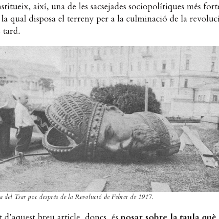
stitueix, així, una de les sacsejades sociopolítiques més fort
la qual disposa el terreny per a la culminació de la revoluc
 tard.
a del Tsar poc després de la Revolució de Febrer de 1917.
at d’aquest breu article, doncs, és
posar sobre la taula
què 