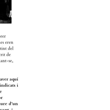
brer
ues eren
tint del
crit de
mant-se,
aver aqu
í
indicats i
e
or
eure d
’un
vant, i