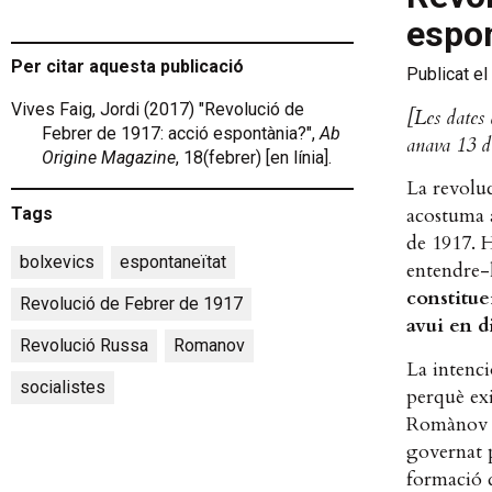
espo
Per citar aquesta publicació
Publicat el
Vives Faig, Jordi (2017) "Revolució de
[Les dates 
Febrer de 1917: acció espontània?",
Ab
anava 13 di
Origine Magazine
, 18(febrer) [en línia].
La revoluc
acostuma a
Tags
de 1917. 
bolxevics
,
espontaneïtat
,
entendre-
constitue
Revolució de Febrer de 1917
,
avui en d
Revolució Russa
,
Romanov
,
La intenci
socialistes
perquè exi
Romànov (
governat 
formació d