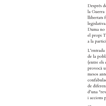
Després de
la Guerra 
llibertats
legislativ
Duma no ti
el propi T
a la parti
L’entrada
de la pobl
(entre els
provocà u
mesos ante
confabulac
de diferen
d’una “rev
i accions p