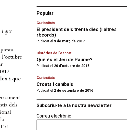
Popular
Curiositats
El president dels trenta dies (i altres
, i que
rècords)
Publicat el
9 de març de 2017
questa
Històries de l'esport
ó l’octubre
Què és el Jeu de Paume?
ar
Publicat el
20 d'octubre de 2015
1917
lex i que
Curiositats
Croats i caníbals
Publicat el
2 de setembre de 2016
recisament
stia dels
Subscriu-te a la nostra newsletter
ional
Correu electrònic
la
 Tot