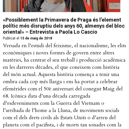
«Possiblement la Primavera de Praga és l’element
polític més disruptiu dels anys 60, almenys del bloc
oriental» – Entrevista a Paola Lo Cascio
Publicat el
15 de maig de 2018
Versada en l’estudi del feixisme, el nacionalisme, les elits
econòmiques i noves formes de govern entre altres
matèries, ha centrat el seu treball i producció acadèmica
en les darreres dècades, el que coneixem com història
del món actual. Aquesta història comença a tenir una
ombra cada cop més llarga i ens ha portat a celebrar
efemèrides com el 50è aniversari del conegut Maig del
68. Icònica data d’una dècada carregada
d’esdeveniments com la Guerra del Vietnam o
l’arribada de l’home a la Lluna, de moviments socials
com el dels drets civils als Estats Units o d’arreu del
planeta com el pacifista, i de morts tan sonades com la