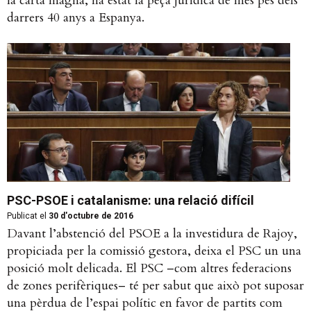
la carta magna, ha estat la peça jurídica de més pes dels
darrers 40 anys a Espanya.
PSC-PSOE i catalanisme: una relació difícil
Publicat el
30 d'octubre de 2016
Davant l’abstenció del PSOE a la investidura de Rajoy,
propiciada per la comissió gestora, deixa el PSC un una
posició molt delicada. El PSC –com altres federacions
de zones perifèriques– té per sabut que això pot suposar
una pèrdua de l’espai polític en favor de partits com