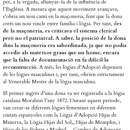
per, a la vegada, allunyar-la de la influència de
l’Església. A mesura que aquest moviment avançava,
s’obria un nou camí en la maçoneria, fent que la dona
creés un nou vincle entre família i lògia. Per tant, d
es
de la maçoneria, es criticava el sistema clerical
però no el patriarcal. A saber, la posició de la dona
dins la maçoneria era subordinada, ja que no podia
accedir als mateixos graus que un home, encara
que la falta de documentació en fa difícil la
reconstrucció.
A més, les lògies d’Adopció depenien
de les lògies masculines i, per tant, obeïen estrictament
al Venerable Mestre de la lògia masculina.
El primer ingrés d’una dona va ser registrada a la lògia
catalana Moralitat l’any 1872. Durant aquest període,
van crear-se diferents lògies femenines en diferents
ciutats espanyoles com la Lògia d’Adopció Hijas de
Minerva, la Lògia Hijas del Sol,, Hijas de Memphis, i
Hijas de los Pobres,a Madrid, ., Cambra de Adopción