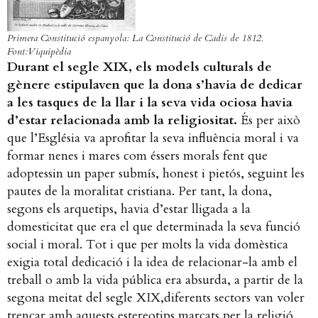
Primera Constitució espanyola: La Constitució de Cadis de 1812.
Font:Viquipèdia
Durant el segle XIX, els models culturals de
gènere estipulaven que la dona s’havia de dedicar
a les tasques de la llar i la seva vida ociosa havia
d’estar relacionada amb la religiositat.
És per això
que l’Església va aprofitar la seva influència moral i va
formar nenes i mares com éssers morals fent que
adoptessin un paper submís, honest i pietós, seguint les
pautes de la moralitat cristiana. Per tant, la dona,
segons els arquetips, havia d’estar lligada a la
domesticitat que era el que determinada la seva funció
social i moral. Tot i que per molts la vida domèstica
exigia total dedicació i la idea de relacionar-la amb el
treball o amb la vida pública era absurda, a partir de la
segona meitat del segle XIX,diferents sectors van voler
trencar amb aquests estereotips marcats per la religió