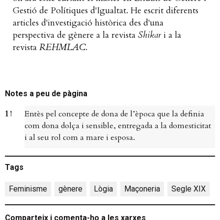
Gestió de Polítiques d'Igualtat. He escrit diferents
articles d'investigació històrica des d'una
perspectiva de gènere a la revista
Shikar
i a la
revista
REHMLAC
.
Notes a peu de pàgina
Notes a peu de pàgina
1
↑
Entès pel concepte de dona de l’època que la definia
com dona dolça i sensible, entregada a la domesticitat
i al seu rol com a mare i esposa.
Tags
Feminisme
,
gènere
,
Lògia
,
Maçoneria
,
Segle XIX
Comparteix i comenta-ho a les xarxes