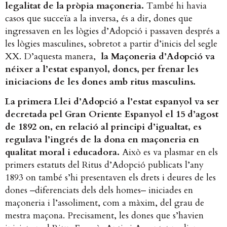
legalitat de la pròpia maçoneria.
També hi havia
casos que succeïa a la inversa, és a dir, dones que
ingressaven en les lògies d’Adopció i passaven després a
les lògies masculines, sobretot a partir d’inicis del segle
XX. D’aquesta manera,
la Maçoneria d’Adopció va
néixer a l’estat espanyol, doncs, per frenar les
iniciacions de les dones amb ritus masculins.
La primera Llei d’Adopció a l’estat espanyol va ser
decretada pel Gran Oriente Espanyol el 15 d’agost
de 1892 on, en relació al principi d’igualtat, es
regulava l’ingrés de la dona en maçoneria en
qualitat moral i educadora.
Això es va plasmar en els
primers estatuts del Ritus d’Adopció publicats l’any
1893 on també s’hi presentaven els drets i deures de les
dones ‒diferenciats dels dels homes‒ iniciades en
maçoneria i l’assoliment, com a màxim, del grau de
mestra maçona. Precisament, les dones que s’havien