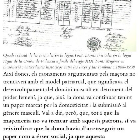
Quadre censal de les iniciades en la lògia. Font: Dones iniciades en la lògia
Hijas de la Unión de Valencia a finals del segle XIX. Font: Mujeres en
masonería : antecedentes históricos entre las luces y las sombras : 1868-1938
Així doncs, els raonaments argumentats pels maçons no
trencaven amb el model patriarcal, que significava el
desenvolupament del domini masculí en detriment del
poder femení, ja que, així, la dona va continuar tenint
un paper marcat per la domesticitat i la submissió al
gènere masculí. Val a dir, però, que,
tot i que la
maçoneria no va trencar amb aquests patrons, sí va
reivindicar que la dona havia d’aconseguir un
paper com a ésser social, ja que aquesta