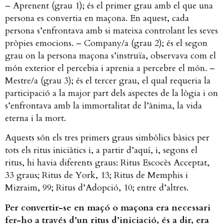
– Aprenent (grau 1); és el primer grau amb el que una
persona es convertia en maçona. En aquest, cada
persona s’enfrontava amb si mateixa controlant les seves
pròpies emocions. – Company/a (grau 2); és el segon
grau on la persona maçona s’instruïa, observava com el
món exterior el percebia i aprenia a percebre el món. –
Mestre/a (grau 3); és el tercer grau, el qual requeria la
participació a la major part dels aspectes de la lògia i on
s’enfrontava amb la immortalitat de l’ànima, la vida
eterna i la mort.
Aquests són els tres primers graus simbòlics bàsics per
tots els ritus iniciàtics i, a partir d’aquí, i, segons el
ritus, hi havia diferents graus: Ritus Escocès Acceptat,
33 graus; Ritus de York, 13; Ritus de Memphis i
Mizraim, 99; Ritus d’Adopció, 10; entre d’altres.
Per convertir-se en maçó o maçona era necessari
fer-ho a través d’un ritus d’iniciació, és a dir, era