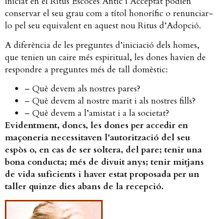
iniciat en el Ritus Escocès Antic i Acceptat podien
conservar el seu grau com a títol honorífic o renunciar-
lo pel seu equivalent en aquest nou Ritus d’Adopció.
A diferència de les preguntes d’iniciació dels homes,
que tenien un caire més espiritual, les dones havien de
respondre a preguntes més de tall domèstic:
– Què devem als nostres pares?
– Què devem al nostre marit i als nostres fills?
– Què devem a l’amistat i a la societat?
Evidentment, doncs, les dones per accedir en
maçoneria necessitaven l’autorització del seu
espòs o, en cas de ser soltera, del pare; tenir una
bona conducta; més de divuit anys; tenir mitjans
de vida suficients i haver estat proposada per un
taller quinze dies abans de la recepció.