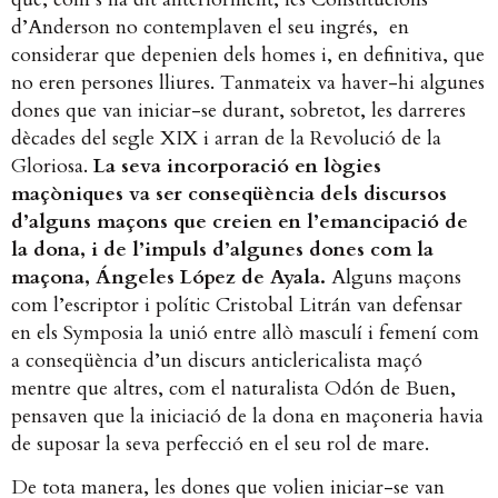
d’Anderson no contemplaven el seu ingrés, en
considerar que depenien dels homes i, en definitiva, que
no eren persones lliures. Tanmateix va haver-hi algunes
dones que van iniciar-se durant, sobretot, les darreres
dècades del segle XIX i arran de la Revolució de la
Gloriosa.
La seva incorporació en lògies
maçòniques va ser conseqüència dels discursos
d’alguns maçons que creien en l’emancipació de
la dona, i de l’impuls d’algunes dones com la
maçona,
Ángeles López de Ayala
.
Alguns maçons
com l’escriptor i polític Cristobal Litrán van defensar
en els Symposia la unió entre allò masculí i femení com
a conseqüència d’un discurs anticlericalista maçó
mentre que altres, com el naturalista Odón de Buen,
pensaven que la iniciació de la dona en maçoneria havia
de suposar la seva perfecció en el seu rol de mare.
De tota manera, les dones que volien iniciar-se van