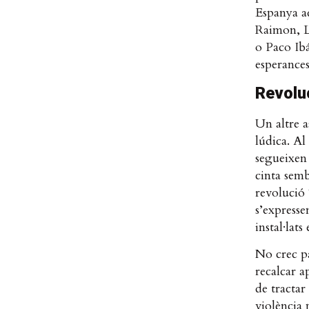
Espanya a
Raimon, L
o Paco Ibá
esperance
Revoluc
Un altre 
lúdica. Al
segueixen 
cinta semb
revolució 
s’expresse
instal·lat
No crec pa
recalcar a
de tracta
violència 