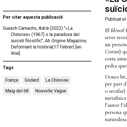
suïci
Per citar aquesta publicació
Publicat el
Guasch Camacho, Adrià (2022) "«La
El filòsof
Chinoise» (1967) o la paradoxa del
seves teor
suïcidi filosòfic",
Ab Origine Magazine
,
un persona
Deformant la història(17 Febrer) [en
Corint) q
línia].
costa amun
pedra quei
Tags
Doncs bé, 
França
,
Godard
,
La Chinoise
,
per part d
o secular)
Maig del 68
,
Nouvelle Vague
metafísica
l’autor l’a
persona qu
naturales