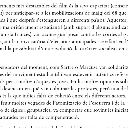
ements més destacables del film és la seva capacitat (consci
t) per anticipar-se a les mobilitzacions de maig del 68 que
nça i que després s’estengueren a diferents països. Aquestes 
r majoritàriament estudiantil (amb suport d’alguns sindicats
unista francès) van aconseguir posar contra les cordes al 
rçant la convocatòria d’eleccions anticipades i revifant en l
nal la possibilitat d’una revolució de caràcter socialista en s
pensadors del moment, com Sartre o Marcuse van solidarit
tes del moviment estudiantil i van esdevenir autèntics refere
uals per a moltes d’aquestes joves. Hi ha moltes opinions sob
 desencant en què van culminar les protestes, però una de l
s és la que indica falta de cohesió entre els diferents actors
, fruit moltes vegades de l’atomització de l’esquerra i de la
ió de sigles i grupuscles, va comportar que sovint les iniciat
 aturades per falta de compenetració.