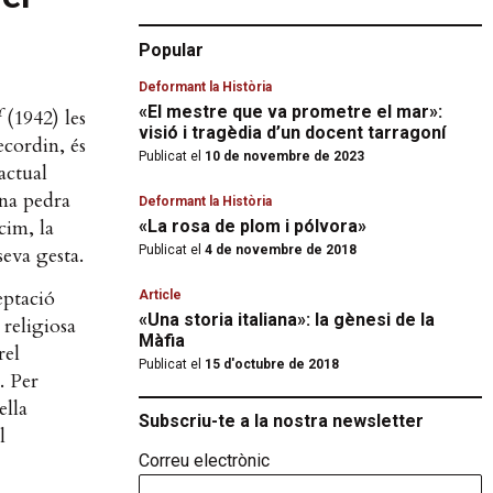
Popular
Deformant la Història
«El mestre que va prometre el mar»:
f
(1942) les
visió i tragèdia d’un docent tarragoní
ecordin, és
Publicat el
10 de novembre de 2023
actual
una pedra
Deformant la Història
cim, la
«La rosa de plom i pólvora»
seva gesta.
Publicat el
4 de novembre de 2018
eptació
Article
«Una storia italiana»: la gènesi de la
 religiosa
Màfia
rel
Publicat el
15 d'octubre de 2018
. Per
ella
Subscriu-te a la nostra newsletter
l
Correu electrònic