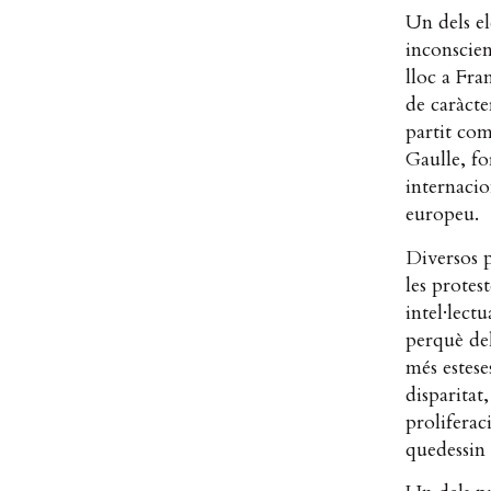
Un dels el
inconscien
lloc a Fra
de caràcte
partit com
Gaulle, fo
internacio
europeu.
Diversos 
les protes
intel·lect
perquè del
més estese
disparitat
proliferac
quedessin