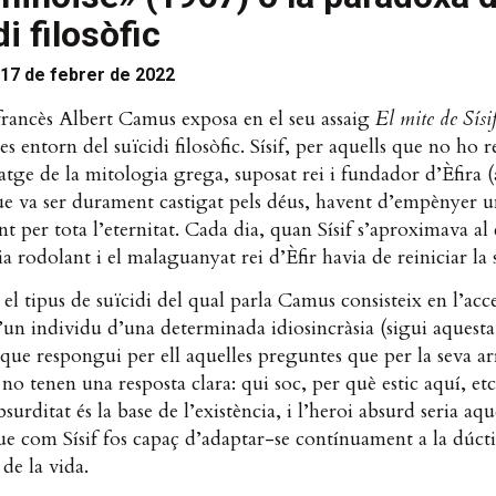
di filosòfic
17 de febrer de 2022
 francès Albert Camus exposa en el seu assaig
El mite de Sísi
ies entorn del suïcidi filosòfic. Sísif, per aquells que no ho r
tge de la mitologia grega, suposat rei i fundador d’Èfira (
ue va ser durament castigat pels déus, havent d’empènyer 
t per tota l’eternitat. Cada dia, quan Sísif s’aproximava al 
a rodolant i el malaguanyat rei d’Èfir havia de reiniciar la 
el tipus de suïcidi del qual parla Camus consisteix en l’acc
’un individu d’una determinada idiosincràsia (sigui aquesta
 que respongui per ell aquelles preguntes que per la seva ar
 no tenen una resposta clara: qui soc, per què estic aquí, etc
bsurditat és la base de l’existència, i l’heroi absurd seria aqu
e com Sísif fos capaç d’adaptar-se contínuament a la dúcti
a de la vida.