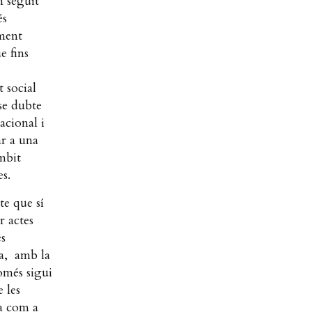
n seguit
és
ement
e fins
t social
nse dubte
acional i
ar a una
àmbit
es.
te que sí
r actes
es
nta, amb la
omés sigui
 les
ya com a