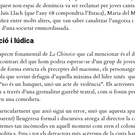
quest nou espai de denúncia va ser reclamat per joves cant
luís Llach (que l’any 68 compondria l’Estaca), Maria del 
ñez entre molts altres, que van saber canalitzar l’angoixa i 
s d’una societat emmordassada.
ió i lúdica
aspecte fonamental de
La Chinoise
que cal mencionar és el d
 contrari del que hom podria esperar-se d’un grup de jove
de forma estricta els preceptes del maoisme, els personatge
la que sovint defugin d’aquella màxima del líder xinès que
“no és un banquet, sinó un acte de violència”. Els activistes
n a través d’una gestualitat gairebé teatral, com si fossin p
s en una comedieta.
rticularment que això sigui un error, sinó que aquesta apar
parent) lleugeresa formal i discursiva atorga al director la c
r temes tan incòmodes en aquell moment com eren el colonia
política. Fins i tot els detractors més acèrrims de la cinta ha