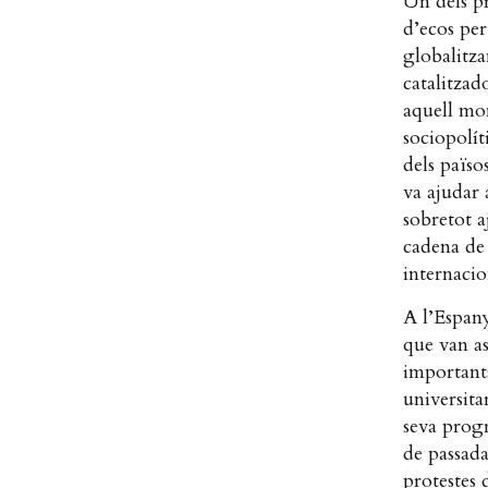
Un dels pr
d’ecos per
globalitza
catalitzad
aquell mom
sociopolít
dels païso
va ajudar 
sobretot a
cadena de 
internacio
A l’Espany
que van as
important
universita
seva progr
de passada
protestes 