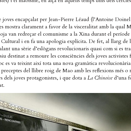
tes) i el maoisme, en alça en aquells temps dins dels cercles
e joves encapçalat per Jean-Pierre Léaud (l’Antoine Doinel
es mostra clarament a favor de la visceralitat amb la qual M
oja van redreçar el comunisme a la Xina durant el període 
Cultural i en fa una apologia explícita. De fet, al llarg de l
alant una sèrie d’eslògans revolucionaris quasi com si es tr
isiu destinat a remoure les consciències dels joves activistes 
c es va teixint així tota una nova gramàtica revolucionàri
s preceptes del llibre roig de Mao amb les reflexions més o
s dels joves protagonistes, i que dota a
La Chinoise
d’una f
tat.