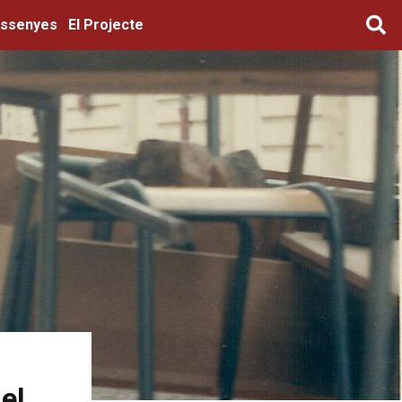
ssenyes
El Projecte
el