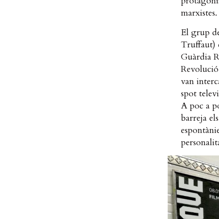
protagonis
marxistes.
El grup d
Truffaut) 
Guàrdia R
Revolució 
van interc
spot telev
A poc a po
barreja el
espontànie
personali