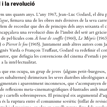
i la revolució
em uns quants anys. L’any 1967, Jean-Luc Godard, el déu p
Vague
, firmava una de les obres més divisives de la seva carre
Hem de recordar que des de principis dels anys seixanta el c
ncapçalava una revolució dins de l’àmbit del setè art gràcies
ó de pel·lícules com
À bout de souffle
(1960),
Le Mépris
(1963
) o
Pierrot le fou
(1965). Juntament amb altres autors com J
gnès Varda o François Truffaut, Godard va redefinir el co
autor, que defugia les convencions del cinema d’estudi i 
a la intel·lectualitat.
a que ens ocupa, un grup de joves (alguns petit-burgesos, al
sses subalternes) dirimeixen les seves diatribes ideològiques 
ragmentats i aparentment inconnexos, que s’acompanyen de
 de reflexions meta-cinematogràfiques il·lustrades amb imat
p i cartells sobreimpresos. El principal eix argumental d’aq
s és la ruptura entre el comunisme soviètic (titllat de revisio