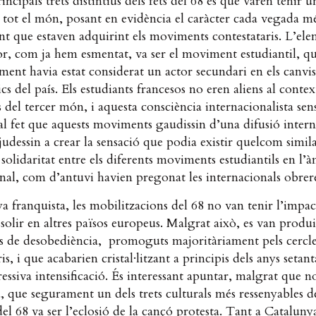
incipals trets distintius dels fets del 68 és que varen tenir u
 tot el món, posant en evidència el caràcter cada vegada m
nt que estaven adquirint els moviments contestataris. L’el
or, com ja hem esmentat, va ser el moviment estudiantil, qu
ent havia estat considerat un actor secundari en els canvis
ics del país. Els estudiants francesos no eren aliens al contex
s del tercer món, i aquesta consciència internacionalista se
al fet que aquests moviments gaudissin d’una difusió intern
judessin a crear la sensació que podia existir quelcom simil
solidaritat entre els diferents moviments estudiantils en l’
nal, com d’antuvi havien pregonat les internacionals obrer
a franquista, les mobilitzacions del 68 no van tenir l’impac
solir en altres països europeus. Malgrat això, es van produi
s de desobediència, promoguts majoritàriament pels cercl
ris, i que acabarien cristal·litzant a principis dels anys seta
essiva intensificació. És interessant apuntar, malgrat que n
, que segurament un dels trets culturals més ressenyables de
del 68 va ser l’eclosió de la cançó protesta. Tant a Catalun