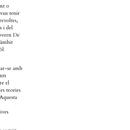
ent o
 van tenir
revoltes,
 i del
govern De
’àmbit
òl
zar-se amb
nts
re el
es teories
. Aquesta
ives