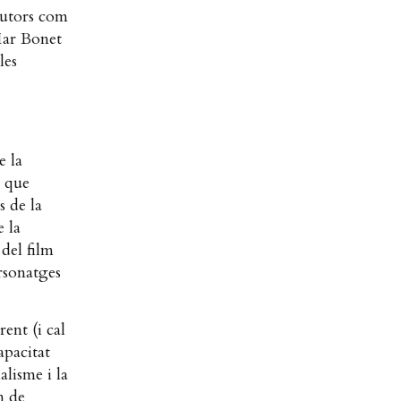
autors com
Mar Bonet
les
e la
s que
s de la
 la
 del film
ersonatges
ent (i cal
apacitat
lisme i la
n de