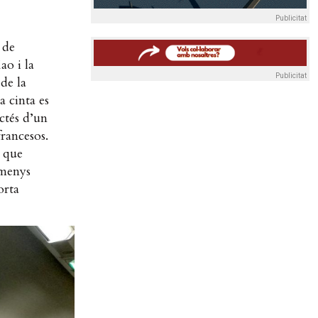
Publicitat
 de
ao i la
Publicitat
de la
a cinta es
actés d’un
francesos.
a que
 menys
orta