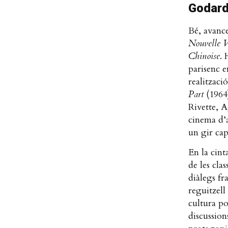
Godard 
Bé, avanc
Nouvelle 
Chinoise
. 
parisenc e
realitzaci
Part
(1964
Rivette, A
cinema d’
un gir cap 
En la cint
de les cla
diàlegs f
reguitzell
cultura po
discussion