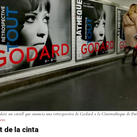
eix un cartell que anuncia una retrospectiva de Godard a la
Cinematheque
de Pari
ons
 de la cinta