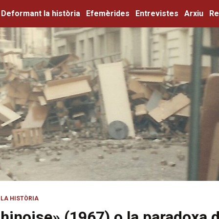
Deformant la història
Efemèrides
Entrevistes
Arxiu
Re
LA HISTÒRIA
hinoise» (1967) o la paradoxa d