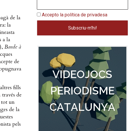
Accepto la política de privadesa
agà de la
ra: la
ineasta
 a la
),
Bande à
acques
ncepte de
propugnava
tres fills
a través de
 tot un
ges de la
uestes
nista pels