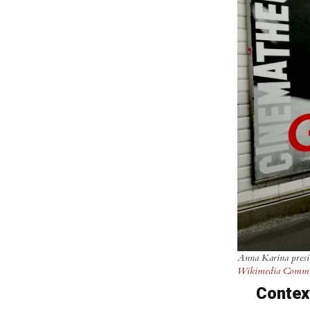
Anna Karina presid
Wikimedia Comm
Context