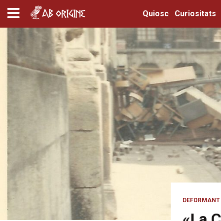
Quiosc
Curiositats
DEFORMANT 
«La C