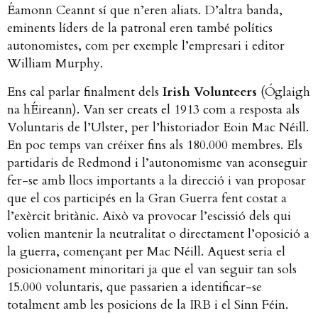
Éamonn Ceannt sí que n’eren aliats. D’altra banda,
eminents líders de la patronal eren també polítics
autonomistes, com per exemple l’empresari i editor
William Murphy.
Ens cal parlar finalment dels
Irish Volunteers
(Óglaigh
na hÉireann). Van ser creats el 1913 com a resposta als
Voluntaris de l’Ulster, per l’historiador Eoin Mac Néill.
En poc temps van créixer fins als 180.000 membres. Els
partidaris de Redmond i l’autonomisme van aconseguir
fer-se amb llocs importants a la direcció i van proposar
que el cos participés en la Gran Guerra fent costat a
l’exèrcit britànic. Això va provocar l’escissió dels qui
volien mantenir la neutralitat o directament l’oposició a
la guerra, començant per Mac Néill. Aquest seria el
posicionament minoritari ja que el van seguir tan sols
15.000 voluntaris, que passarien a identificar-se
totalment amb les posicions de la IRB i el Sinn Féin.