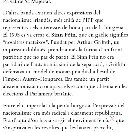
Privat de Sa Majestat.
D’altra banda existien altres expressions del
nacionalisme irlandès, més enllà de l’IPP que
representava els interessos de bona part de la burgesia.
El 1905 es va crear el
Sinn Féin
, que en gaèlic significa
“nosaltres mateixos”. Fundat per Arthur Griffith, un
impressor dublinès, prendria més la forma d’un front
patriòtic que no pas de partit. El Sinn Féin no era
partidari de l’autonomia sinó de la separació, i Griffith
defensava un model de monarquia dual a l’estil de
l’Imperi Austro-Hongarès. Era també un partit
abstencionista: no ocupava els escons que obtenia en les
eleccions al Parlament britànic.
Entre el camperolat i la petita burgesia, l’expressió del
nacionalisme era més radical i clarament republicana.
[2]
Era d’aquí d’on havia sorgit el moviment fenià,
que
s’inspirava en les revoltes que les havien precedit,