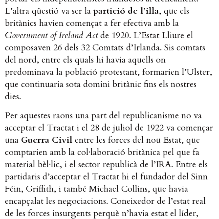
L’altra qüestió va ser la
partició de l’illa
, que els
britànics havien començat a fer efectiva amb la
Government of Ireland Act
de 1920. L’Estat Lliure el
composaven 26 dels 32 Comtats d’Irlanda. Sis comtats
del nord, entre els quals hi havia aquells on
predominava la població protestant, formarien l’Ulster,
que continuaria sota domini britànic fins els nostres
dies.
Per aquestes raons una part del republicanisme no va
acceptar el Tractat i el 28 de juliol de 1922 va començar
una
Guerra Civil
entre les forces del nou Estat, que
comptarien amb la col·laboració britànica pel que fa
material bèl·lic, i el sector republicà de l’IRA. Entre els
partidaris d’acceptar el Tractat hi el fundador del Sinn
Féin, Griffith, i també Michael Collins, que havia
encapçalat les negociacions. Coneixedor de l’estat real
de les forces insurgents perquè n’havia estat el líder,