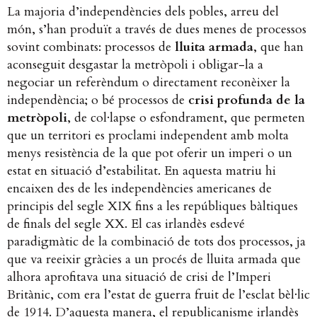
La majoria d’independències dels pobles, arreu del
món, s’han produït a través de dues menes de processos
sovint combinats: processos de
lluita armada
, que han
aconseguit desgastar la metròpoli i obligar-la a
negociar un referèndum o directament reconèixer la
independència; o bé processos de
crisi profunda de la
metròpoli
, de col·lapse o esfondrament, que permeten
que un territori es proclami independent amb molta
menys resistència de la que pot oferir un imperi o un
estat en situació d’estabilitat. En aquesta matriu hi
encaixen des de les independències americanes de
principis del segle XIX fins a les repúbliques bàltiques
de finals del segle XX. El cas irlandès esdevé
paradigmàtic de la combinació de tots dos processos, ja
que va reeixir gràcies a un procés de lluita armada que
alhora aprofitava una situació de crisi de l’Imperi
Britànic, com era l’estat de guerra fruit de l’esclat bèl·lic
de 1914. D’aquesta manera, el republicanisme irlandès