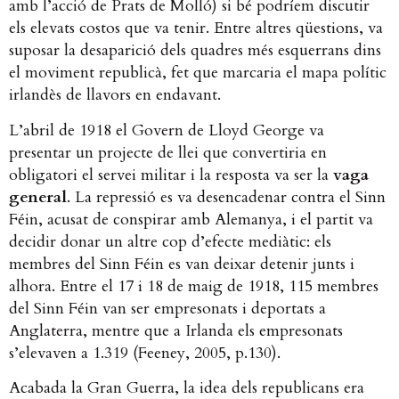
amb l’acció de Prats de Molló) si bé podríem discutir
els elevats costos que va tenir. Entre altres qüestions, va
suposar la desaparició dels quadres més esquerrans dins
el moviment republicà, fet que marcaria el mapa polític
irlandès de llavors en endavant.
L’abril de 1918 el Govern de Lloyd George va
presentar un projecte de llei que convertiria en
obligatori el servei militar i la resposta va ser la
vaga
general
. La repressió es va desencadenar contra el Sinn
Féin, acusat de conspirar amb Alemanya, i el partit va
decidir donar un altre cop d’efecte mediàtic: els
membres del Sinn Féin es van deixar detenir junts i
alhora. Entre el 17 i 18 de maig de 1918, 115 membres
del Sinn Féin van ser empresonats i deportats a
Anglaterra, mentre que a Irlanda els empresonats
s’elevaven a 1.319 (Feeney, 2005, p.130).
Acabada la Gran Guerra, la idea dels republicans era