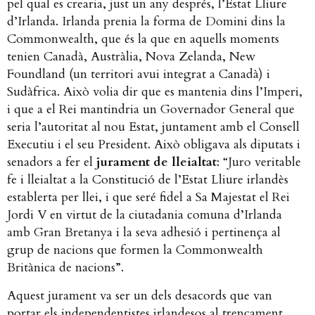
pel qual es crearia, just un any després, l’Estat Lliure
d’Irlanda. Irlanda prenia la forma de Domini dins la
Commonwealth, que és la que en aquells moments
tenien Canadà, Austràlia, Nova Zelanda, New
Foundland (un territori avui integrat a Canadà) i
Sudàfrica. Això volia dir que es mantenia dins l’Imperi,
i que a el Rei mantindria un Governador General que
seria l’autoritat al nou Estat, juntament amb el Consell
Executiu i el seu President. Això obligava als diputats i
senadors a fer el
jurament de lleialtat
: “Juro veritable
fe i lleialtat a la Constitució de l’Estat Lliure irlandès
establerta per llei, i que seré fidel a Sa Majestat el Rei
Jordi V en virtut de la ciutadania comuna d’Irlanda
amb Gran Bretanya i la seva adhesió i pertinença al
grup de nacions que formen la Commonwealth
Britànica de nacions”.
Aquest jurament va ser un dels desacords que van
portar els independentistes irlandesos al trencament.