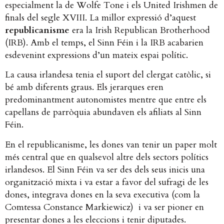
especialment la de Wolfe Tone i els United Irishmen de
finals del segle XVIII. La millor expressió d’aquest
republicanisme
era la Irish Republican Brotherhood
(IRB). Amb el temps, el Sinn Féin i la IRB acabarien
esdevenint expressions d’un mateix espai polític.
La causa irlandesa tenia el suport del clergat catòlic, si
bé amb diferents graus. Els jerarques eren
predominantment autonomistes mentre que entre els
capellans de parròquia abundaven els afiliats al Sinn
Féin.
En el republicanisme, les dones van tenir un paper molt
més central que en qualsevol altre dels sectors polítics
irlandesos. El Sinn Féin va ser des dels seus inicis una
organització mixta i va estar a favor del sufragi de les
dones, integrava dones en la seva executiva (com la
Comtessa Constance Markiewicz) i va ser pioner en
presentar dones a les eleccions i tenir diputades.