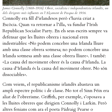
James Connolly (1868-1916). Obrer, socialista i independentista irlandès, un
dels dirigents més influents en l’Alçament de Pasqua de 1916.
Connolly era fill d’irlandesos però s’havia criat a
Escòcia. Quan va retornar a l’illa, va fundar l’Irish
Republican Socialist Party. En els seus escrits sempre va
defensar que les lluites obrera i nacional eren
indestriables: «No podem concebre una Irlanda lliure
amb una classe obrera sotmesa; no podem concebre una
Irlanda sotmesa amb una classe obrera lliure». I també:
«La causa del moviment obrer és la causa d’Irlanda. La
causa d’Irlanda és la causa del moviment obrer. No són
dissociables».
Com veiem, el republicanisme irlandès abastava un
ampli espectre polític i de classe. No tot el Sinn Féin era
aliat de l’obrerisme. Griffith, per exemple, s’oposava a
les lluites obreres que dirigien Connolly i Larkin. Però
altres fenians com ara el poeta Pádraig Pearse o