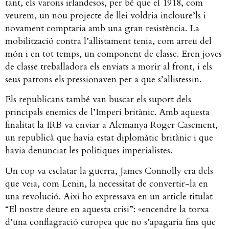
tant, els varons irlandesos, per bé que el 1918, com
veurem, un nou projecte de llei voldria incloure’ls i
novament comptaria amb una gran resistència. La
mobilització contra l’allistament tenia, com arreu del
món i en tot temps, un component de classe. Eren joves
de classe treballadora els enviats a morir al front, i els
seus patrons els pressionaven per a que s’allistessin.
Els republicans també van buscar els suport dels
principals enemics de l’Imperi britànic. Amb aquesta
finalitat la IRB va enviar a Alemanya Roger Casement,
un republicà que havia estat diplomàtic britànic i que
havia denunciat les polítiques imperialistes.
Un cop va esclatar la guerra, James Connolly era dels
que veia, com Lenin, la necessitat de convertir-la en
una revolució. Així ho expressava en un article titulat
“El nostre deure en aquesta crisi”: «encendre la torxa
d’una conflagració europea que no s’apagaria fins que