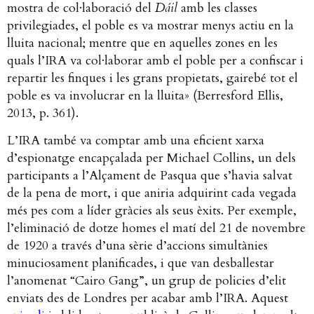
mostra de col·laboració del
Dáil
amb les classes
privilegiades, el poble es va mostrar menys actiu en la
lluita nacional; mentre que en aquelles zones en les
quals l’IRA va col·laborar amb el poble per a confiscar i
repartir les finques i les grans propietats, gairebé tot el
poble es va involucrar en la lluita» (Berresford Ellis,
2013, p. 361).
L’IRA també va comptar amb una eficient xarxa
d’espionatge encapçalada per Michael Collins, un dels
participants a l’Alçament de Pasqua que s’havia salvat
de la pena de mort, i que aniria adquirint cada vegada
més pes com a líder gràcies als seus èxits. Per exemple,
l’eliminació de dotze homes el matí del 21 de novembre
de 1920 a través d’una sèrie d’accions simultànies
minuciosament planificades, i que van desballestar
l’anomenat “Cairo Gang”, un grup de policies d’elit
enviats des de Londres per acabar amb l’IRA. Aquest