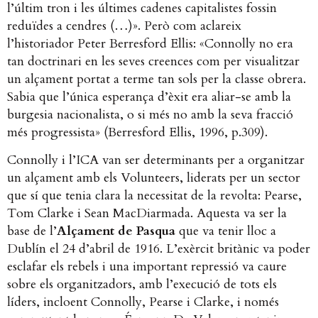
l’últim tron i les últimes cadenes capitalistes fossin
reduïdes a cendres (…)
». Però com aclareix
l’historiador Peter Berresford Ellis: «Connolly no era
tan doctrinari en les seves creences com per visualitzar
un alçament portat a terme tan sols per la classe obrera.
Sabia que l’única esperança d’èxit era aliar-se amb la
burgesia nacionalista, o si més no amb la seva fracció
més progressista» (Berresford Ellis, 1996, p.309).
Connolly i l’ICA van ser determinants per a organitzar
un alçament amb els Volunteers, liderats per un sector
que sí que tenia clara la necessitat de la revolta: Pearse,
Tom Clarke i Sean MacDiarmada. Aquesta va ser la
base de l’
Alçament de Pasqua
que va tenir lloc a
Dublín el 24 d’abril de 1916. L’exèrcit britànic va poder
esclafar els rebels i una important repressió va caure
sobre els organitzadors, amb l’execució de tots els
líders, incloent Connolly, Pearse i Clarke, i només