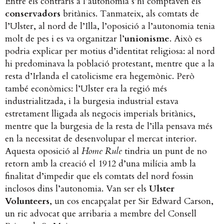
Entre els contraris a l’autonomia s’hi comptaven els
conservadors
britànics. Tanmateix, als comtats de
l’Ulster, al nord de l’Illa, l’oposició a l’autonomia tenia
molt de pes i es va organitzar l’
unionisme
. Això es
podria explicar per motius d’identitat religiosa: al nord
hi predominava la població protestant, mentre que a la
resta d’Irlanda el catolicisme era hegemònic. Però
també econòmics: l’Ulster era la regió més
industrialitzada, i la burgesia industrial estava
estretament lligada als negocis imperials britànics,
mentre que la burgesia de la resta de l’illa pensava més
en la necessitat de desenvolupar el mercat interior.
Aquesta oposició al
Home Rule
tindria un punt de no
retorn amb la creació el 1912 d’una milícia amb la
finalitat d’impedir que els comtats del nord fossin
inclosos dins l’autonomia. Van ser els
Ulster
Volunteers
, un cos encapçalat per Sir Edward Carson,
un ric advocat que arribaria a membre del Consell