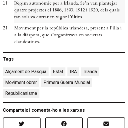
Notes a peu de pàgina
1
↑
Règim autonòmic per a Irlanda. Se’n van plantejar
quatre projectes el 1886, 1893, 1912 i 1920, dels quals
tan sols va entrar en vigor l’últim.
2
↑
Moviment per la república irlandesa, present a l’illa i
a la diàspora, que s’organitzava en societats
clandestines.
Tags
Alçament de Pasqua
,
Estat
,
IRA
,
Irlanda
,
Moviment obrer
,
Primera Guerra Mundial
,
Republicanisme
Comparteix i comenta-ho a les xarxes