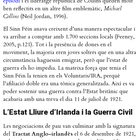
episodi
i el lideratge republicà de Collins queden molt
ben reflectits en un altre film emblemàtic,
Michael
Collins
(Neil Jordan, 1996).
El Sinn Féin anava creixent d’una manera espectacular i
va arribar a comptar amb 1.700 seccions locals (Feeney,
2005, p.121)
. Tot i la presència de dones en el
moviment, la majoria eren joves solters que en una altra
circumstància haguessin emigrat, però que l’estat de
guerra els ho impedia. La mateixa força que tenia el
Sinn Féin la tenien en els Voluntaris/IRA, perquè
l’afiliació doble era una tònica generalitzada. Així es va
poder sostenir una guerra contra l’Estat britànic que
acabaria amb una treva el dia 11 de juliol de 1921.
L’Estat Lliure d’Irlanda i la Guerra Civil
Les negociacions de pau van culminar amb la signatura
del
Tractat Anglo-irlandès
el 6 de desembre de 1921,