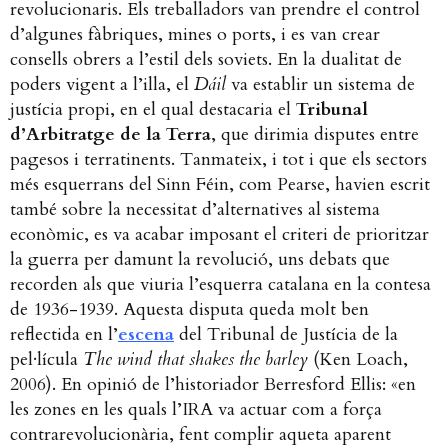
revolucionaris. Els treballadors van prendre el control
d’algunes fàbriques, mines o ports, i es van crear
consells obrers a l’estil dels soviets. En la dualitat de
poders vigent a l’illa, el
Dáil
va establir un sistema de
justícia propi, en el qual destacaria el
Tribunal
d’Arbitratge de la Terra
, que dirimia disputes entre
pagesos i terratinents. Tanmateix, i tot i que els sectors
més esquerrans del Sinn Féin, com Pearse, havien escrit
també sobre la necessitat d’alternatives al sistema
econòmic, es va acabar imposant el criteri de prioritzar
la guerra per damunt la revolució, uns debats que
recorden als que viuria l’esquerra catalana en la contesa
de 1936-1939. Aquesta disputa queda molt ben
reflectida en l’
escena
del Tribunal de Justícia de la
pel·lícula
The wind that shakes the barley
(Ken Loach,
2006). En opinió de l’historiador Berresford Ellis: «en
les zones en les quals l’IRA va actuar com a força
contrarevolucionària, fent complir aqueta aparent