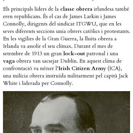
Els principals líders de la
classe obrera
irlandesa també
eren republicans. És el cas de James Larkin i James
Connolly, dirigents del sindicat ITGWU, que en les
seves diferents seccions unia obrers catòlics i protestants.
En les vigílies de la Gran Guerra, la lluita obrera a
Irlanda va assolir el seu clímax. Durant el mes de
setembre de 1913 un gran
lock-out
patronal i una
vaga
obrera van sacsejar Dublín. En aquest clima de
confrontació va néixer l’
Irish Citizen Army
(ICA),
una milícia obrera instruïda militarment pel capità Jack
White i liderada per Connolly.