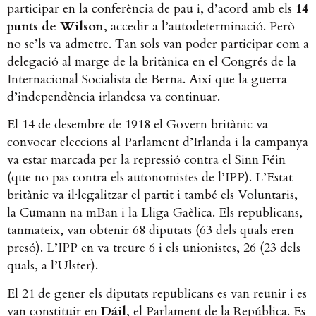
participar en la conferència de pau i, d’acord amb els
14
punts de Wilson
, accedir a l’autodeterminació. Però
no se’ls va admetre. Tan sols van poder participar com a
delegació al marge de la britànica en el Congrés de la
Internacional Socialista de Berna. Així que la guerra
d’independència irlandesa va continuar.
El 14 de desembre de 1918 el Govern britànic va
convocar eleccions al Parlament d’Irlanda i la campanya
va estar marcada per la repressió contra el Sinn Féin
(que no pas contra els autonomistes de l’IPP). L’Estat
britànic va il·legalitzar el partit i també els Voluntaris,
la Cumann na mBan i la Lliga Gaèlica. Els republicans,
tanmateix, van obtenir 68 diputats (63 dels quals eren
presó). L’IPP en va treure 6 i els unionistes, 26 (23 dels
quals, a l’Ulster).
El 21 de gener els diputats republicans es van reunir i es
van constituir en
Dáil
, el Parlament de la República. Es