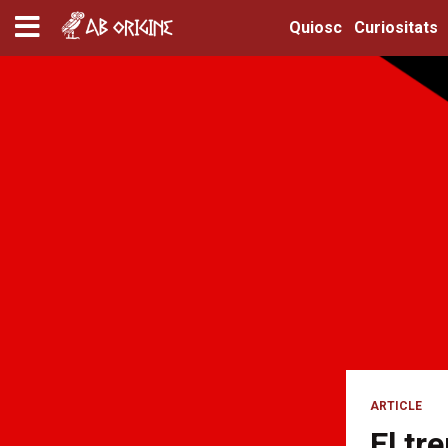
Quiosc
Curiositats
ARTICLE
El tr