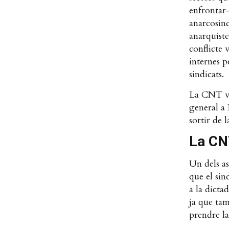
enfrontar-
anarcosind
anarquiste
conflicte 
internes p
sindicats.
La CNT va
general a 
sortir de 
La CNT
Un dels as
que el sin
a la dicta
ja que tam
prendre l