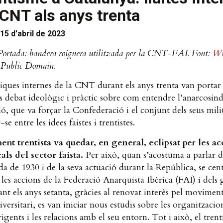
 CNT als anys trenta
15 d'abril de 2023
Portada: bandera roignera utilitzada per la CNT-FAI. Font:
Wi
. Public Domain.
ques internes de la CNT durant els anys trenta van portar 
s debat ideològic i pràctic sobre com entendre l’anarcosind
ió, que va forçar la Confederació i el conjunt dels seus mili
se entre les idees faistes i trentistes.
nt trentista va quedar, en general, eclipsat per les ac
als del sector faista.
Per això, quan s’acostuma a parlar 
da de 1930 i de la seva actuació durant la República, se cent
les accions de la Federació Anarquista Ibèrica (FAI) i dels
ant els anys setanta, gràcies al renovat interès pel movimen
versitari, es van iniciar nous estudis sobre les organitzacio
rigents i les relacions amb el seu entorn. Tot i això, el trent