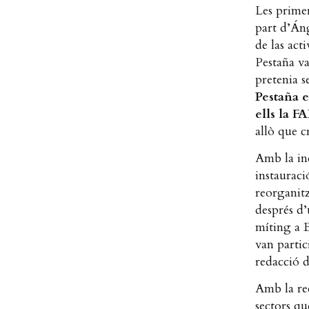
Les primer
part d’Án
de las act
Pestaña va
pretenia 
Pestaña e
ells la F
allò que c
Amb la ine
instauraci
reorganitz
després d
míting a B
van partic
redacció 
Amb la rec
sectors qu