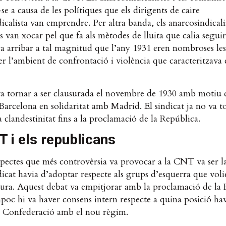
se a causa de les polítiques que els dirigents de caire
icalista van emprendre. Per altra banda, els anarcosindicalis
s van xocar pel que fa als mètodes de lluita que calia seguir
va arribar a tal magnitud que l’any 1931 eren nombroses les
er l’ambient de confrontació i violència que caracteritzava 
 tornar a ser clausurada el novembre de 1930 amb motiu 
Barcelona en solidaritat amb Madrid. El sindicat ja no va t
la clandestinitat fins a la proclamació de la República.
 i els republicans
pectes que més controvèrsia va provocar a la CNT va ser l
dicat havia d’adoptar respecte als grups d’esquerra que voli
dura. Aquest debat va empitjorar amb la proclamació de la 
poc hi va haver consens intern respecte a quina posició ha
a Confederació amb el nou règim.