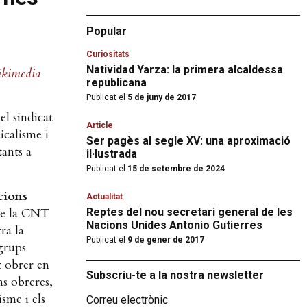
Popular
Curiositats
Natividad Yarza: la primera alcaldessa
kimedia
republicana
Publicat el
5 de juny de 2017
el sindicat
Article
icalisme i
Ser pagès al segle XV: una aproximació
tants a
il·lustrada
Publicat el
15 de setembre de 2024
cions
Actualitat
de la CNT
Reptes del nou secretari general de les
Nacions Unides Antonio Gutierres
ra la
Publicat el
9 de gener de 2017
 grups
t obrer en
Subscriu-te a la nostra newsletter
ns obreres,
isme i els
Correu electrònic