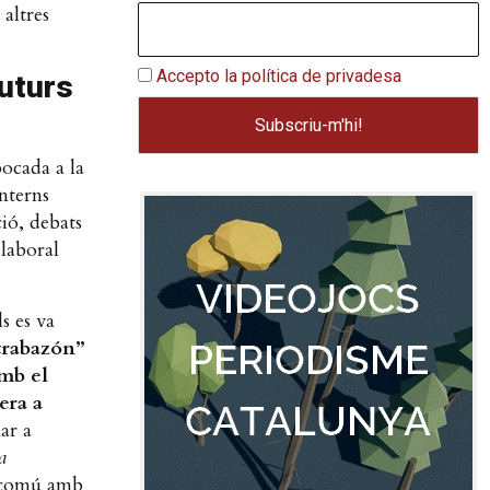
altres
Accepto la política de privadesa
futurs
ocada a la
nterns
ció, debats
 laboral
s es va
“trabazón”
amb el
era a
ar a
a
n comú amb