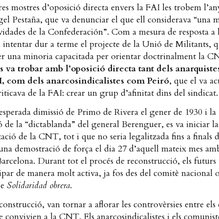
es mostres d’oposició directa envers la FAI les trobem l’a
gel Pestaña, que va denunciar el que ell considerava “una 
ividades de la Confederación”. Com a mesura de resposta a 
 intentar dur a terme el projecte de la Unió de Militants, 
ser una minoria capacitada per orientar doctrinalment la C
s va trobar amb l’oposició directa tant dels anarquiste
AI, com dels anarcosindicalistes com Peiró
, que el va ac
riticava de la FAI: crear un grup d’afinitat dins del sindicat.
sperada dimissió de Primo de Rivera el gener de 1930 i la
ó de la “dictablanda” del general Berenguer, es va iniciar la
ació de la CNT, tot i que no seria legalitzada fins a finals d
’una demostració de força el dia 27 d’aquell mateix mes a
arcelona. Durant tot el procés de reconstrucció, els futurs 
ipar de manera molt activa, ja fos des del comitè nacional o
de
Solidaridad obrera
.
onstrucció, van tornar a aflorar les controvèrsies entre els 
e convivien a la CNT. Els anarcosindicalistes i els comunist