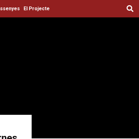
ssenyes
El Projecte
ernes