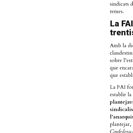
sindicats 
temes.
La FA
trent
Amb la di
clandestin
sobre l’es
que encara
que establi
La FAI fou
establir l
plantejav
sindicali
l’anarqui
plantejar,
Confederac