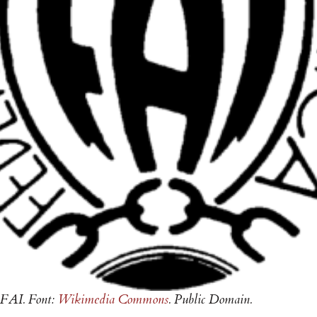
 FAI. Font:
Wikimedia Commons
. Public Domain.