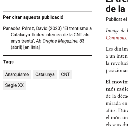
de la
Per citar aquesta publicació
Publicat el
Panadès Pérez, David (2023) "El trentisme a
Imatge de 
Catalunya: lluites internes de la CNT als
Commons
anys trenta",
Ab Origine Magazine
, 83
(abril) [en línia].
Les dinàmi
a un inten
Tags
la revoluc
posicionar-
Anarquisme
,
Catalunya
,
CNT
,
El movime
Segle XX
més radic
de la dèca
mirada en 
afins. Dur
el món uni
els seus di