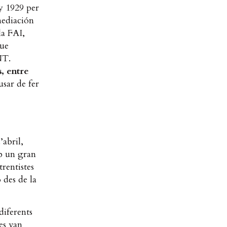
ny 1929 per
mediación
la FAI,
que
NT.
s, entre
usar de fer
’abril,
mb un gran
trentistes
 des de la
diferents
es van