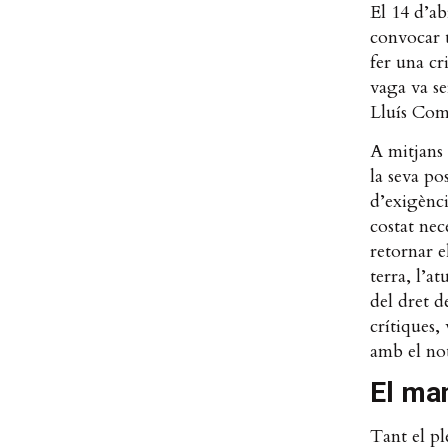
El 14 d’ab
convocar u
fer una cr
vaga va s
Lluís Com
A mitjans 
la seva po
d’exigènci
costat nec
retornar e
terra, l’a
del dret d
crítiques,
amb el nou
El man
Tant el pl