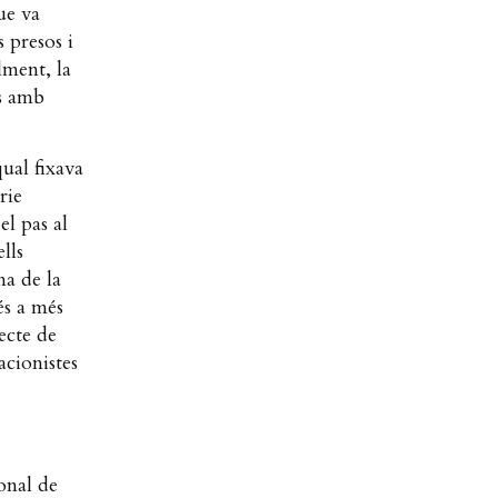
ue va
 presos i
lment, la
ís amb
ual fixava
rie
el pas al
lls
ma de la
més a més
jecte de
acionistes
onal de