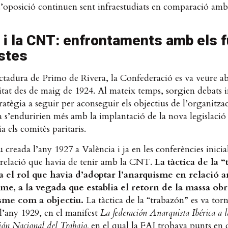
d’oposició continuen sent infraestudiats en comparació amb 
I i la CNT: enfrontaments amb els 
istes
ctadura de Primo de Rivera, la Confederació es va veure ab
itat des de maig de 1924. Al mateix temps, sorgien debats i
tratègia a seguir per aconseguir els objectius de l’organitza
 s’enduririen més amb la implantació de la nova legislació
a els comitès paritaris.
 creada l’any 1927 a València i ja en les conferències inicial
a relació que havia de tenir amb la CNT.
La tàctica de la 
a el rol que havia d’adoptar l’anarquisme en relació 
sme, a la vegada que establia el retorn de la massa obr
sme com a objectiu.
La tàctica de la “trabazón” es va torn
 l’any 1929, en el manifest
La federación Anarquista Ibérica a l
ión Nacional del Trabajo,
en el qual la FAI trobava punts e