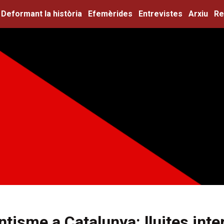
Deformant la història
Efemèrides
Entrevistes
Arxiu
Re
entisme a Catalunya: lluites int