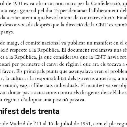
ril de 1931 es va obrir un nou marc per la Confederació, q
na vaga general pel dia 15 per demanar l’alliberament dels
ida a estar atent a qualsevol intent de contrarevolució. Fina
er desconvocada després que la direcció de la CNT es reun
panys.
de maig, el comitè nacional va publicar un manifest en el q
sició respecte a la República. El document reclamava una sè
es a la República, ja que considerava que la CNT havia fet 
essari per permetre el canvi de règim i que ara els tocava a e
l favor. Els principals punts que assenyalava eren el proble
tur, la cultura i la responsabilitat dels governs anteriors, a 
e reunió, vaga i llibertats individuals. El manifest va ser ob
 van donar pas a acusacions contra els dirigents de col·labor
 règim i d’adoptar una posició passiva.
ifest dels trenta
e de Madrid de l’11 al 16 de juliol de 1931, com el ple regi