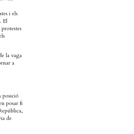
tes i els
. El
 protestes
els
de la vaga
ornar a
a posició
en posar fi
República,
via de