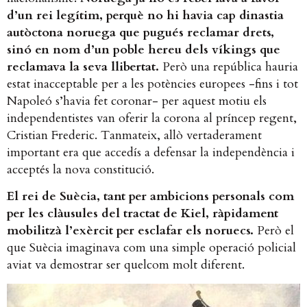
d’un rei legítim, perquè no hi havia cap dinastia
autòctona noruega que pugués reclamar drets,
sinó en nom d’un poble hereu dels víkings que
reclamava la seva llibertat.
Però una república hauria
estat inacceptable per a les potències europees -fins i tot
Napoleó s’havia fet coronar- per aquest motiu els
independentistes van oferir la corona al príncep regent,
Cristian Frederic. Tanmateix, allò vertaderament
important era que accedís a defensar la independència i
acceptés la nova constitució.
El rei de Suècia, tant per ambicions personals com
per les clàusules del tractat de Kiel, ràpidament
mobilitzà l’exèrcit per esclafar els noruecs.
Però el
que Suècia imaginava com una simple operació policial
aviat va demostrar ser quelcom molt diferent.