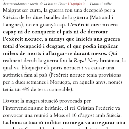
desesperadament sortir de la bossa. Font:
Viquipèdia
– Domini púlic
Malgrat ser curta, la guerra fou una decepció per a
Suècia: de les dues batalles de la guerra (Matrand i
Langnes), no en guanyà cap.
L’exèrcit suec no era
capaç ni de conquerir el país ni de derrotar
l’exèrcit noruec, a menys que iniciés una guerra
total d’ocupació i desgast, el que podia implicar
milers de morts i allargar-se durant mesos.
Qui
realment decidí la guerra fou la
Royal Navy
britànica, la
qual va bloquejar els ports noruecs i va causar una
autèntica fam al país (l’exèrcit noruec tenia provisions
per a dues setmanes i Noruega, en aquells anys, només
tenia un 4% de terra conreable).
Davant la magra situació provocada per
l’intervencionisme britànic, el rei Cristian Frederic va
convocar una reunió a Moss el 10 d’agost amb Suècia.
La bona actuació militar noruega va assegurar una