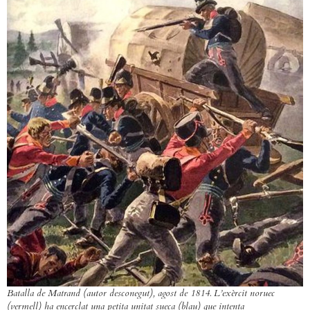
Batalla de Matrand (autor desconegut), agost de 1814. L’exèrcit noruec
(vermell) ha encerclat una petita unitat sueca (blau) que intenta