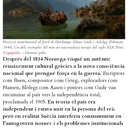
Processó matrimonial al fiord de Hardanger (Hans Gude i Adolpg Tideman,
1848). Un dels exemples del nou art nacionalista noruec del segle XIX. Font:
Viquipèdia
– Domini púlic
Després del 1814 Noruega visqué un autèntic
renaixement cultural gràcies a la nova consciència
nacional que prengué força en la guerra.
Escriptors
com Ibsen, compositor com Grieg, exploradors com
Nansen, filòlegs com Aasen i pintors com Gude van
encaminar al país vers la independència total,
proclamada el 1905.
En teoria el país era
independent i estava unit en la persona del rei;
però en realitat Suècia interferia constantment en
l’autogovern noruec i els problemes institucionals