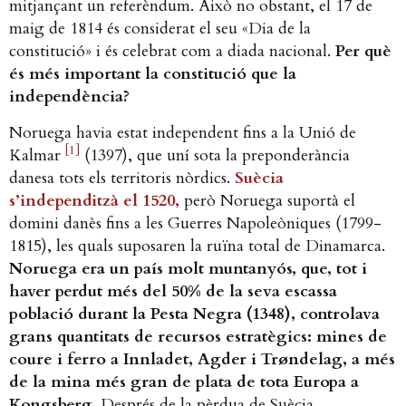
mitjançant un referèndum. Això no obstant, el 17 de
maig de 1814 és considerat el seu «Dia de la
constitució» i és celebrat com a diada nacional.
Per què
és més important la constitució que la
independència?
Noruega havia estat independent fins a la Unió de
[1]
Kalmar
(1397), que uní sota la preponderància
danesa tots els territoris nòrdics.
Suècia
s’independitzà el 1520,
però Noruega suportà el
domini danès fins a les Guerres Napoleòniques (1799-
1815), les quals suposaren la ruïna total de Dinamarca.
Noruega era un país molt muntanyós, que, tot i
haver perdut més del 50% de la seva escassa
població durant la Pesta Negra (1348), controlava
grans quantitats de recursos estratègics: mines de
coure i ferro a Innladet, Agder i Trøndelag, a més
de la mina més gran de plata de tota Europa a
Kongsberg.
Després de la pèrdua de Suècia,