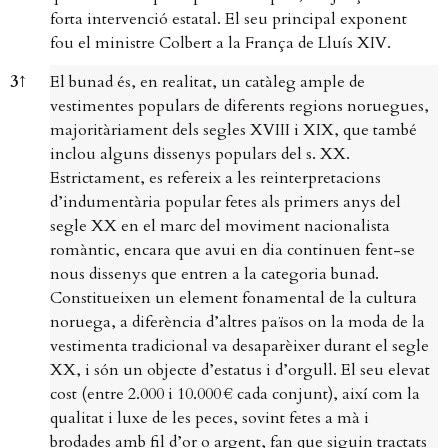
forta intervenció estatal. El seu principal exponent
fou el ministre Colbert a la França de Lluís XIV.
3
↑
El bunad és, en realitat, un catàleg ample de
vestimentes populars de diferents regions noruegues,
majoritàriament dels segles XVIII i XIX, que també
inclou alguns dissenys populars del s. XX.
Estrictament, es refereix a les reinterpretacions
d’indumentària popular fetes als primers anys del
segle XX en el marc del moviment nacionalista
romàntic, encara que avui en dia continuen fent-se
nous dissenys que entren a la categoria bunad.
Constitueixen un element fonamental de la cultura
noruega, a diferència d’altres països on la moda de la
vestimenta tradicional va desaparèixer durant el segle
XX, i són un objecte d’estatus i d’orgull. El seu elevat
cost (entre 2.000 i 10.000 € cada conjunt), així com la
qualitat i luxe de les peces, sovint fetes a mà i
brodades amb fil d’or o argent, fan que siguin tractats