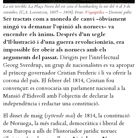
La nit terrible. La Plaça Nova del rei sota el bombardeig la nit del 4 al 5 de
setembre. (C.A. Lorentzen, 1807 – 1808). Font:
Viquipèdia
– Domini púlic
Ser tractats com a moneda de canvi -òbviament
ningú va demanar l’opinió als noruecs- va
encendre els ànims. Després d’un segle
d’Il·lustració i d’una guerra revolucionària, era
impossible fer obeir als noruecs amb els
arguments del passat.
Dirigits per l’intel·lectual
Georg Sverdrup, un grup de nacionalistes es va apropar
al príncep governador Cristian Frederic i li va oferir la
corona del país. El febrer del 1814, Cristian fou
convençut: es convocaria un parlament nacional a la
Mansió d’Eidsvoll amb l’objectiu de declarar la
independència i redactar una constitució.
El disset de maig (
syttende mai
) de 1814, la constitució
de Noruega, la més radical, democràtica i liberal de
tota Europa a ulls de l’historiador jurídic noruec