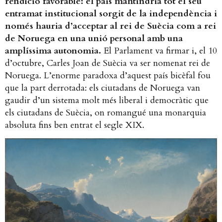
rendició favorable: el país mantindria tot el seu
entramat institucional sorgit de la independència i
només hauria d’acceptar al rei de Suècia com a rei
de Noruega en una unió personal amb una
amplíssima autonomia.
El Parlament va firmar i, el 10
d’octubre, Carles Joan de Suècia va ser nomenat rei de
Noruega. L’enorme paradoxa d’aquest país bicèfal fou
que la part derrotada: els ciutadans de Noruega van
gaudir d’un sistema molt més liberal i democràtic que
els ciutadans de Suècia, on romangué una monarquia
absoluta fins ben entrat el segle XIX.