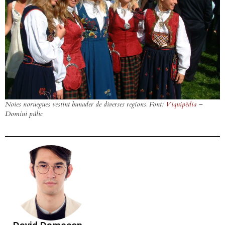
Noies noruegues vestint
bunader
de diverses regions. Font:
Viquipèdia
–
Domini púlic