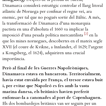
Dinamarca considerà estratègic controlar el llarg litoral
atlàntic de Noruega per confinar el regne veí, ara
enemic, per tal que no pogués sortir del Bàltic. A més,
la transformació de Dinamarca d’una monarquia
pactista en una d’absoluta el 1660 va implicar la
[2]
imposició d’una pesada política mercantilista
en la
que les mines noruegues, descobertes en el mateix segle
XVII (el coure de Kvikne, a Innlandet, el 1629; l’argent
a Kongsberg, el 1624), adquiriren una crucial
importància.
Però al final de les Guerres Napoleòniques,
Dinamarca estava en bancarrota. Territorialment,
havia estat envaïda per França, el tresor estava buit
i, per evitar que Napoleó es fes amb la vasta
marina danesa, els britànics havien preferit
enfonsar-la a canonades al port de Copenhaguen.
Els dos bombardejos britànics van ser seguits per un