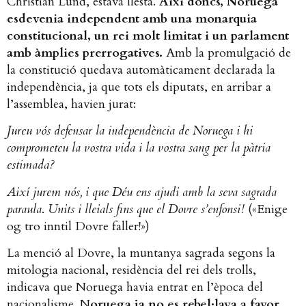
Christian Lund, estava llesta.
Així doncs, Noruega
esdevenia independent amb una monarquia
constitucional, un rei molt limitat i un parlament
amb àmplies prerrogatives.
Amb la promulgació de
la constitució quedava automàticament declarada la
independència, ja que tots els diputats, en arribar a
l’assemblea, havien jurat:
Jureu vós defensar la independència de Noruega i hi
comprometeu la vostra vida i la vostra sang per la pàtria
estimada?
Així jurem nós, i que Déu ens ajudi amb la seva sagrada
paraula
.
Units i lleials fins que el Dovre s’enfonsi!
(«Enige
og tro inntil Dovre faller!»)
La menció al Dovre, la muntanya sagrada segons la
mitologia nacional, residència del rei dels trolls,
indicava que Noruega havia entrat en l’època del
nacionalisme. N
oruega ja no es rebel·lava a favor