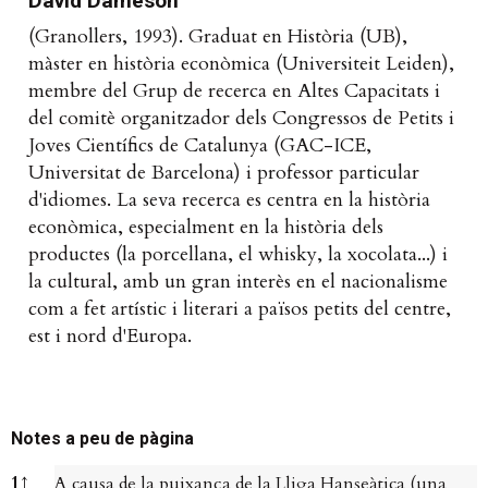
David Dameson
(Granollers, 1993). Graduat en Història (UB),
màster en història econòmica (Universiteit Leiden),
membre del Grup de recerca en Altes Capacitats i
del comitè organitzador dels Congressos de Petits i
Joves Científics de Catalunya (GAC-ICE,
Universitat de Barcelona) i professor particular
d'idiomes. La seva recerca es centra en la història
econòmica, especialment en la història dels
productes (la porcellana, el whisky, la xocolata...) i
la cultural, amb un gran interès en el nacionalisme
com a fet artístic i literari a països petits del centre,
est i nord d'Europa.
Notes a peu de pàgina
Notes a peu de pàgina
1
↑
A causa de la puixança de la Lliga Hanseàtica (una