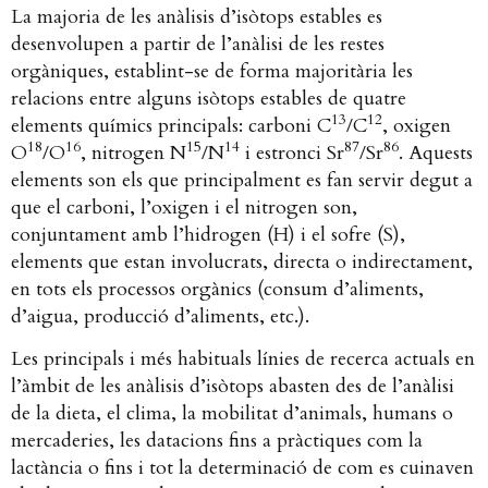
La majoria de les anàlisis d’isòtops estables es
desenvolupen a partir de l’anàlisi de les restes
orgàniques, establint-se de forma majoritària les
relacions entre alguns isòtops estables de quatre
13
12
elements químics principals: carboni C
/C
, oxigen
18
16
15
14
87
86
O
/O
, nitrogen N
/N
i estronci Sr
/Sr
. Aquests
elements son els que principalment es fan servir degut a
que el carboni, l’oxigen i el nitrogen son,
conjuntament amb l’hidrogen (H) i el sofre (S),
elements que estan involucrats, directa o indirectament,
en tots els processos orgànics (consum d’aliments,
d’aigua, producció d’aliments, etc.).
Les principals i més habituals línies de recerca actuals en
l’àmbit de les anàlisis d’isòtops abasten des de l’anàlisi
de la dieta, el clima, la mobilitat d’animals, humans o
mercaderies, les datacions fins a pràctiques com la
lactància o fins i tot la determinació de com es cuinaven