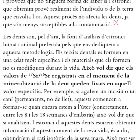
i provoca que no tinguem forma de saber si l’estronci
que obtenim prové realment de l’individu o de la terra
que envolta l’os. Aquest procés no afecta les dents, ja
[2]
que són menys susceptibles a la contaminació.
.
Les dents son, pel d’ara, la font d’anàlisis d’estronci
humà i animal preferida pels que ens dediquem a
aquesta metodologia. Els teixits dentals es formen en
una edat molt específica i els materials que els formen
no es modifiquen durant la vida.
Això vol dir que els
87
86
valors de
Sr/
Sr registrats en el moment de la
mineralització de la dent queden fixats en aquell
valor específic
. Per exemple, si agafem un incisiu o un
caní (permanents, no de llet), aquests comencen a
formar-se quan encara estem a l’úter (concretament,
entre les 8 i les 18 setmanes d’embaràs) això vol dir que
si analitzem l’estronci d’aquestes dents estarem obtenint
informació d’aquest moment de la seva vida, és a dir,
obtindríem el rati isotòpic de la seva mare. Això pot ser