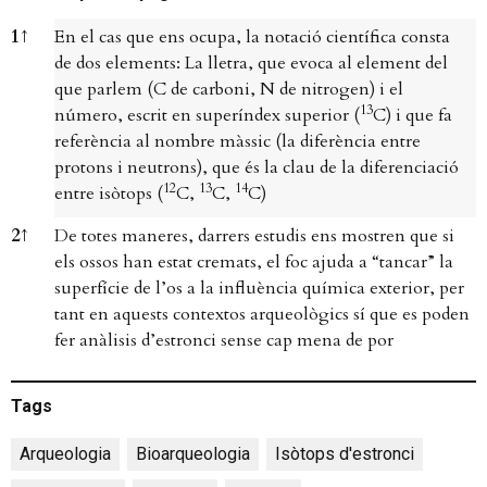
Notes a peu de pàgina
1
↑
En el cas que ens ocupa, la notació científica consta
de dos elements: La lletra, que evoca al element del
que parlem (C de carboni, N de nitrogen) i el
13
número, escrit en superíndex superior (
C) i que fa
referència al nombre màssic (la diferència entre
protons i neutrons), que és la clau de la diferenciació
12
13
14
entre isòtops (
C,
C,
C)
2
↑
De totes maneres, darrers estudis ens mostren que si
els ossos han estat cremats, el foc ajuda a “tancar” la
superfície de l’os a la influència química exterior, per
tant en aquests contextos arqueològics sí que es poden
fer anàlisis d’estronci sense cap mena de por
Tags
Arqueologia
,
Bioarqueologia
,
Isòtops d'estronci
,