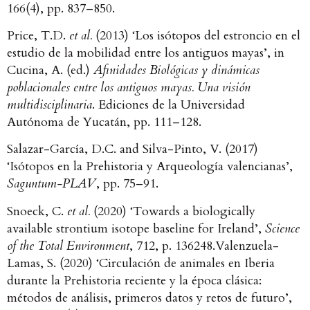
166(4), pp. 837–850.
Price, T.D.
et al.
(2013) ‘Los isótopos del estroncio en el
estudio de la mobilidad entre los antiguos mayas’, in
Cucina, A. (ed.)
Afinidades Biológicas y dinámicas
poblacionales entre los antiguos mayas. Una visión
multidisciplinaria
. Ediciones de la Universidad
Autónoma de Yucatán, pp. 111–128.
Salazar-García, D.C. and Silva-Pinto, V. (2017)
‘Isótopos en la Prehistoria y Arqueología valencianas’,
Saguntum-PLAV
, pp. 75–91.
Snoeck, C.
et al.
(2020) ‘Towards a biologically
available strontium isotope baseline for Ireland’,
Science
of the Total Environment
, 712, p. 136248.Valenzuela-
Lamas, S. (2020) ‘Circulación de animales en Iberia
durante la Prehistoria reciente y la época clásica:
métodos de análisis, primeros datos y retos de futuro’,