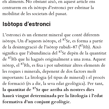
els aliments. No obstant això, en aquest article ens
centrarem en els isòtops d’estronci per esbrinar la
mobilitat de les societats del passat.
Isòtops d’estronci
L’estronci és un element mineral que conté diferents
87
isòtops. Un d’aquests isòtops, el
Sr, es forma a partir
87
de la desintegració de l’isòtop rubidi-87 (
Rb). Això
87
significa que l’abundància del
Sr depèn de la quantitat
87
de
Rb que hi hagués originalment a una zona. Aquest
87
isòtop, el
Rb, es fixa i pot substituir altres elements de
les roques i minerals, depenent de dos factors molt
importants: La litologia (el tipus de mineral) i el procés
de formació (és a dir, la seva edat geològica). Per tant
,
87
la quantitat de
Sr que arriba als nostres dies
haurà vingut determinada per la litologia i l’edat
formativa d’un conjunt geològic
.