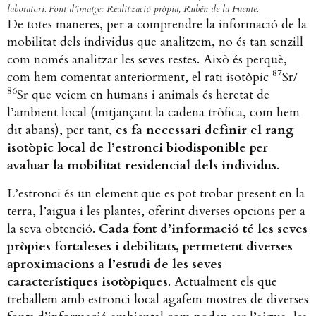
laboratori. Font d’imatge: Realització pròpia, Rubén de la Fuente.
De totes maneres, per a comprendre la informació de la
mobilitat dels individus que analitzem, no és tan senzill
com només analitzar les seves restes. Això és perquè,
87
com hem comentat anteriorment, el rati isotòpic
Sr/
86
Sr que veiem en humans i animals és heretat de
l’ambient local (mitjançant la cadena tròfica, com hem
dit abans), per tant,
es fa necessari definir el rang
isotòpic local de l’estronci biodisponible per
avaluar la mobilitat residencial dels individus
.
L’estronci és un element que es pot trobar present en la
terra, l’aigua i les plantes, oferint diverses opcions per a
la seva obtenció.
Cada font d’informació té les seves
pròpies fortaleses i debilitats, permetent diverses
aproximacions a l’estudi de les seves
característiques isotòpiques
. Actualment els que
treballem amb estronci local agafem mostres de diverses