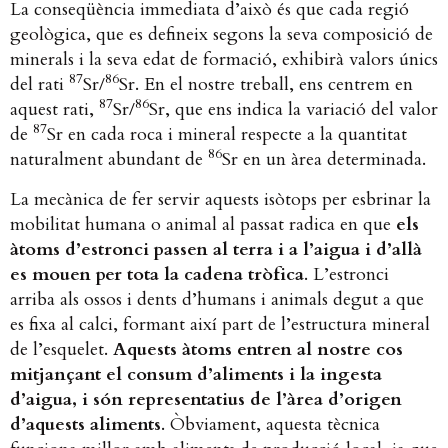
La conseqüència immediata d’això és que cada regió
geològica, que es defineix segons la seva composició de
minerals i la seva edat de formació, exhibirà valors únics
87
86
del rati
Sr/
Sr. En el nostre treball, ens centrem en
87
86
aquest rati,
Sr/
Sr, que ens indica la variació del valor
87
de
Sr en cada roca i mineral respecte a la quantitat
86
naturalment abundant de
Sr en un àrea determinada.
La mecànica de fer servir aquests isòtops per esbrinar la
mobilitat humana o animal al passat radica en que
els
àtoms d’estronci passen al terra i a l’aigua i d’allà
es mouen per tota la cadena tròfica
. L’estronci
arriba als ossos i dents d’humans i animals degut a que
es fixa al calci, formant així part de l’estructura mineral
de l’esquelet.
Aquests àtoms entren al nostre cos
mitjançant el consum d’aliments i la ingesta
d’aigua, i són representatius de l’àrea d’origen
d’aquests aliments
. Òbviament, aquesta tècnica