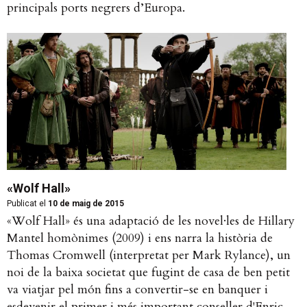
principals ports negrers d’Europa.
«Wolf Hall»
Publicat el
10 de maig de 2015
«Wolf Hall» és una adaptació de les novel·les de Hillary
Mantel homònimes (2009) i ens narra la història de
Thomas Cromwell (interpretat per Mark Rylance), un
noi de la baixa societat que fugint de casa de ben petit
va viatjar pel món fins a convertir-se en banquer i
esdevenir el primer i més important conseller d'Enric