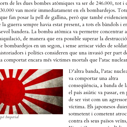
orts de les dues bombes atòmiques va ser de 246.000, tot i
30.000 van morir immediatament en els bombardejos. Tote
 que fan posar la pell de gallina, però que també evidencie
e la guerra sempre havia estat present, a tots els bàndols i
lsevol bandera. La bomba atòmica va permetre concentrar 
iquilació, de manera que era possible superar la destrucció
e bombardejos en un segon, i sense arriscar vides de soldat
istoriadors i polítics consideren que una invasió per part del
a comportat encara més víctimes mortals que l’atac nuclear
D’altra banda, l’atac nucle
va comportar una altra
conseqüència, a banda de l
el país asiàtic va passar, en
de ser vist com un agressor
víctima. Els japonesos duie
sotmetent i cometent atroci
apó Imperial
contra els seus països veïn