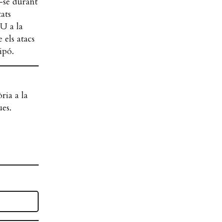
-se durant
tats
UU a la
 els atacs
ipó.
ria a la
ues.