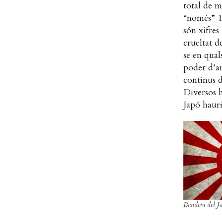
total de m
“només” 1
són xifres
crueltat d
se en qua
poder d’an
continus d
Diversos h
Japó hauri
Bandera del J