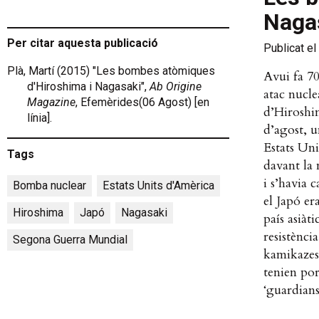
Naga
Per citar aquesta publicació
Publicat el
Plà, Martí (2015) "Les bombes atòmiques
Avui fa 70
d'Hiroshima i Nagasaki",
Ab Origine
atac nucle
Magazine
, Efemèrides(06 Agost) [en
d’Hiroshim
línia].
d’agost, 
Estats Uni
Tags
davant la 
i s’havia 
Bomba nuclear
,
Estats Units d'Amèrica
,
el Japó er
Hiroshima
,
Japó
,
Nagasaki
,
país asiàt
resistènci
Segona Guerra Mundial
kamikazes
tenien por
‘guardians