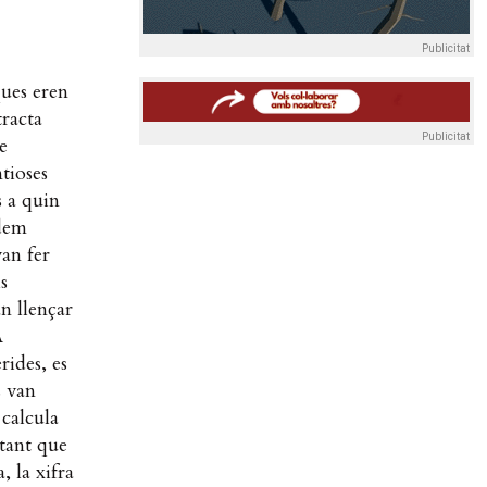
Publicitat
ques eren
racta
Publicitat
e
ntioses
s a quin
odem
van fer
s
n llençar
A
rides, es
s van
 calcula
 tant que
, la xifra