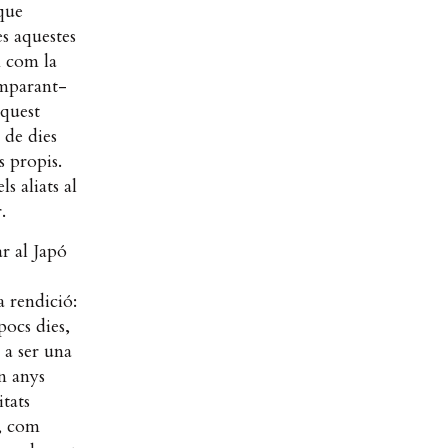
 que
s aquestes
n com la
 emparant-
aquest
 de dies
s propis.
s aliats al
.
ar al Japó
a rendició:
 pocs dies,
 a ser una
n anys
tats
s, com