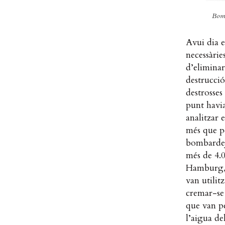
Bom
Avui dia e
necessàrie
d’eliminar
destrucció
destrosses
punt havia
analitzar 
més que po
bombardej
més de 4.
Hamburg, v
van utilit
cremar-se 
que van pe
l’aigua del