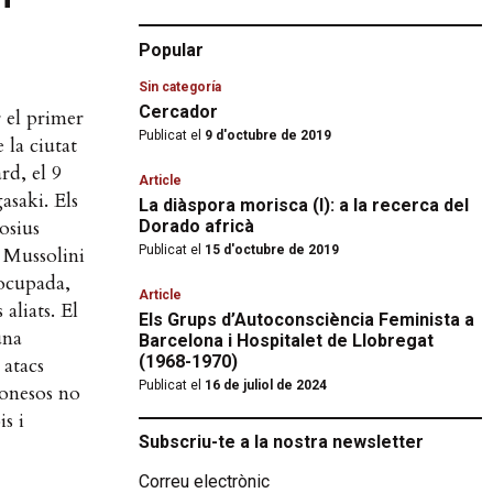
Popular
Sin categoría
Cercador
r el primer
Publicat el
9 d'octubre de 2019
 la ciutat
rd, el 9
Article
saki. Els
La diàspora morisca (I): a la recerca del
osius
Dorado africà
t Mussolini
Publicat el
15 d'octubre de 2019
 ocupada,
Article
aliats. El
Els Grups d’Autoconsciència Feminista a
una
Barcelona i Hospitalet de Llobregat
(1968-1970)
 atacs
Publicat el
16 de juliol de 2024
ponesos no
is i
Subscriu-te a la nostra newsletter
Correu electrònic