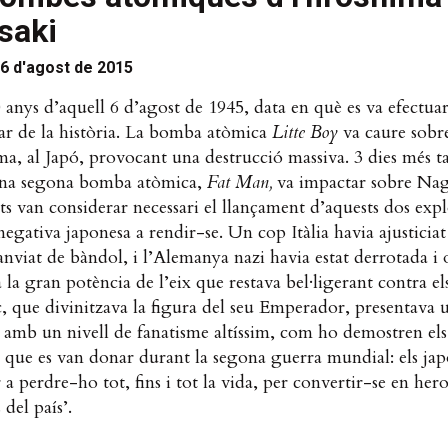
saki
6 d'agost de 2015
 anys d’aquell 6 d’agost de 1945, data en què es va efectua
ar de la història. La bomba atòmica
Litte Boy
va caure sobre
a, al Japó, provocant una destrucció massiva. 3 dies més ta
una segona bomba atòmica,
Fat Man,
va impactar sobre Naga
ts van considerar necessari el llançament d’aquests dos expl
negativa japonesa a rendir-se. Un cop Itàlia havia ajusticia
canviat de bàndol, i l’Alemanya nazi havia estat derrotada i
a la gran potència de l’eix que restava bel·ligerant contra els 
ic, que divinitzava la figura del seu Emperador, presentava 
a amb un nivell de fanatisme altíssim, com ho demostren els
 que es van donar durant la segona guerra mundial: els ja
 a perdre-ho tot, fins i tot la vida, per convertir-se en hero
 del país’.