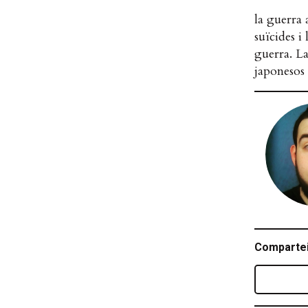
la guerra 
suïcides i
guerra. L
japonesos 
Compartei