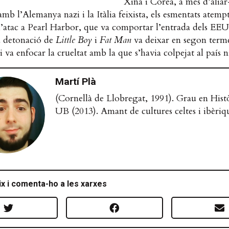
Xina i Corea, a més d’aliar
amb l’Alemanya nazi i la Itàlia feixista, els esmentats atemp
 l’atac a Pearl Harbor, que va comportar l’entrada dels EE
a detonació de
Little Boy
i
Fat Man
va deixar en segon terme
i va enfocar la crueltat amb la que s’havia colpejat al país n
Martí Plà
(Cornellà de Llobregat, 1991). Grau en Histò
UB (2013). Amant de cultures celtes i ibèriq
x i comenta-ho a les xarxes