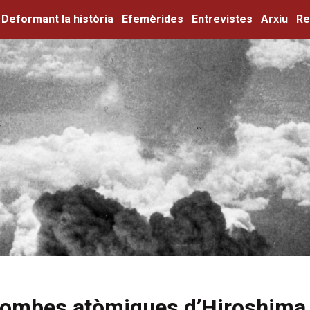
Deformant la història
Efemèrides
Entrevistes
Arxiu
Re
bombes atòmiques d’Hiroshima 