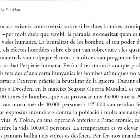
ba Fat Man
ncara existeix controvèrsia sobre si les dues bombes atòmi
s –per molt dura que sembli la paraula
necessitat
quan es t
 vides humanes. La brutalitat de les bombes, el seu poder d
, els efectes horribles sobre els qui van sobreviure i les qua
 materials van colpejar el món, i molts es van preguntar fin
 arribat l’espècie humana. Però cal fer un incís ara que p
els fets des d’una certa llunyania: les bombes atòmiques no 
rtar a l’extrem pràctic la brutalitat de la guerra. Durant el
os a Dresden, en la mateixa Segona Guerra Mundial, es va
000 tones de bombes, que van provocar uns 35.000 morts. 
an morir més de 40.000 persones i 125.000 van resultar fe
zar explosius incendiaris contra la població i molts alemany
vius. A Tokio, en una operació anterior a l’atac atòmic, es
rdre la vida 100.000 persones. La temperatura es va elevar
s pantans bullia i els vidres es desfeien. Per fer-nos una idea