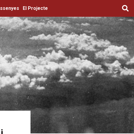
ssenyes
El Projecte
i