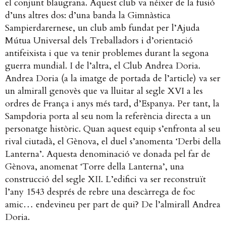
el conjunt blaugrana. Aquest club va néixer de la fusió
d’uns altres dos: d’una banda la Gimnàstica
Sampierdarernese, un club amb fundat per l’Ajuda
Mútua Universal dels Treballadors i d’orientació
antifeixista i que va tenir problemes durant la segona
guerra mundial. I de l’altra, el Club Andrea Doria.
Andrea Doria (a la imatge de portada de l’article) va ser
un almirall genovès que va lluitar al segle XVI a les
ordres de França i anys més tard, d’Espanya. Per tant, la
Sampdoria porta al seu nom la referència directa a un
personatge històric. Quan aquest equip s’enfronta al seu
rival ciutadà, el Gènova, el duel s’anomenta ‘Derbi della
Lanterna’. Aquesta denominació ve donada pel far de
Gènova, anomenat ‘Torre della Lanterna’, una
construcció del segle XII. L’edifici va ser reconstruït
l’any 1543 després de rebre una descàrrega de foc
amic… endevineu per part de qui? De l’almirall Andrea
Doria.