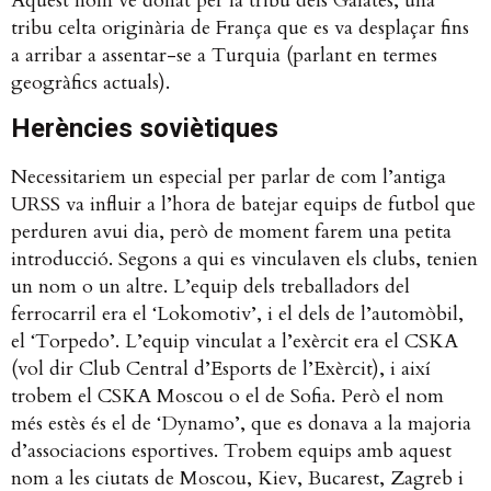
Aquest nom ve donat per la tribu dels Gàlates, una
tribu celta originària de França que es va desplaçar fins
a arribar a assentar-se a Turquia (parlant en termes
geogràfics actuals).
Herències soviètiques
Necessitariem un especial per parlar de com l’antiga
URSS va influir a l’hora de batejar equips de futbol que
perduren avui dia, però de moment farem una petita
introducció. Segons a qui es vinculaven els clubs, tenien
un nom o un altre. L’equip dels treballadors del
ferrocarril era el ‘Lokomotiv’, i el dels de l’automòbil,
el ‘Torpedo’. L’equip vinculat a l’exèrcit era el CSKA
(vol dir Club Central d’Esports de l’Exèrcit), i així
trobem el CSKA Moscou o el de Sofia. Però el nom
més estès és el de ‘Dynamo’, que es donava a la majoria
d’associacions esportives. Trobem equips amb aquest
nom a les ciutats de Moscou, Kiev, Bucarest, Zagreb i