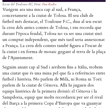
Escut del Toulouse F.C. Font:
Fun Radio
Viatgem ara una mica cap al sud, a França,
concretament a la ciutat de Tolosa. El seu club de
futbol més destacat, el Toulouse F.C., duu al seu escut
la creu dels antics comtes de Tolosa, i ens recorda que
durant l’època feudal, Tolosa no va ser una ciutat sinó
un comptat independent, que més tard seria annexionat
a França. La creu dels comtes també figura a l’escut de
la ciutat i en forma de mosaic gegant al terra de la plaça
de l’Ajuntament.
Seguim anant cap al Sud i arribem fins a Itàlia, trobem
una ciutat que és una mina pel que fa a referències entre
futbol i història. No parlem de Milà, ni Roma ni Torí:
parlem de la ciutat de Gènova. Allà hi juguen dos
equips històrics de la primera divisió: el Gènova i la
Sampdoria, equip que molts recordareu per ser el rival
del Barça a la primera Copa d’Europa que va guanyar