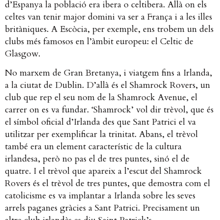
d’Espanya la població era ibera o celtibera. Allà on els
celtes van tenir major domini va ser a França i a les illes
britàniques. A Escòcia, per exemple, ens trobem un dels
clubs més famosos en l’àmbit europeu: el Celtic de
Glasgow.
No marxem de Gran Bretanya, i viatgem fins a Irlanda,
a la ciutat de Dublin. D’allà és el Shamrock Rovers, un
club que rep el seu nom de la Shamrock Avenue, el
carrer on es va fundar. ‘Shamrock’ vol dir trèvol, que és
el símbol oficial d’Irlanda des que Sant Patrici el va
utilitzar per exemplificar la trinitat. Abans, el trèvol
també era un element característic de la cultura
irlandesa, però no pas el de tres puntes, sinó el de
quatre. I el trèvol que apareix a l’escut del Shamrock
Rovers és el trèvol de tres puntes, que demostra com el
catolicisme es va implantar a Irlanda sobre les seves
arrels paganes gràcies a Sant Patrici. Precisament un