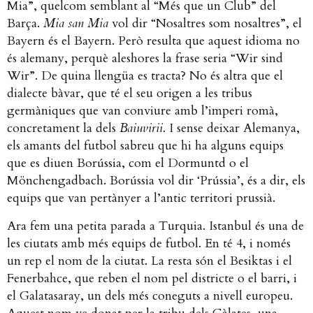
Mia”, quelcom semblant al “Més que un Club” del
Barça.
Mia san Mia
vol dir “Nosaltres som nosaltres”, el
Bayern és el Bayern. Però resulta que aquest idioma no
és alemany, perquè aleshores la frase seria “Wir sind
Wir”. De quina llengüa es tracta? No és altra que el
dialecte bàvar, que té el seu origen a les tribus
germàniques que van conviure amb l’imperi romà,
concretament la dels
Baiuvirii
. I sense deixar Alemanya,
els amants del futbol sabreu que hi ha alguns equips
que es diuen Borússia, com el Dormuntd o el
Mönchengadbach. Borússia vol dir ‘Prússia’, és a dir, els
equips que van pertànyer a l’antic territori prussià.
Ara fem una petita parada a Turquia. Istanbul és una de
les ciutats amb més equips de futbol. En té 4, i només
un rep el nom de la ciutat. La resta són el Besiktas i el
Fenerbahce, que reben el nom pel districte o el barri, i
el Galatasaray, un dels més coneguts a nivell europeu.