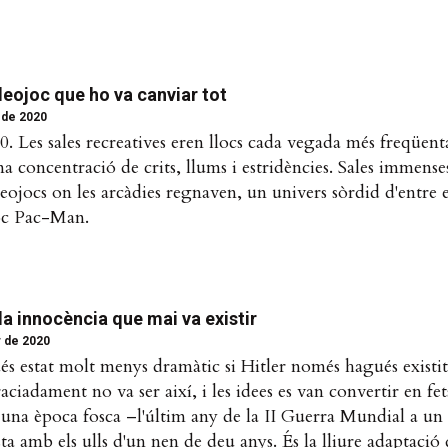
deojoc que ho va canviar tot
 de 2020
0. Les sales recreatives eren llocs cada vegada més freqüenta
a concentració de crits, llums i estridències. Sales immense
ojocs on les arcàdies regnaven, un univers sòrdid d'entre 
oc Pac-Man.
la innocència que mai va existir
r de 2020
s estat molt menys dramàtic si Hitler només hagués existit 
ciadament no va ser així, i les idees es van convertir en fet
 una època fosca –l'últim any de la II Guerra Mundial a un
a amb els ulls d'un nen de deu anys. És la lliure adaptació 