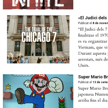
«El Judici dels
Publicat el
8 de nove
“El Judici dels 
finalitzar el 1
es va organitzar
Vietnam, que vi
Durant aquesta 
arrestats, més d
Units.
Super Mario Br
Publicat el
13 de sete
Super Mario Bros
japonesa Ninten
arriba fins el d