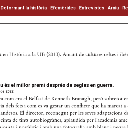
Deformant la història
Efemèrides
Entrevistes
Arxiu
Re
 en Història a la UB (2013). Amant de cultures celtes i ibèr
au és el millor premi després de segles en guerra.
 de 2022
tza com era el Belfast de Kenneth Branagh, però sobretot e
cia dels fets i com es va gestar un conflicte que ha marcat a 
landesos. El director, reconegut per les seves adaptacions 
 cinta de tints autobiogràfics, aplaudida per l'acadèmia ame
siosista i nostàlgic i amb una fotografia amb blanc i negre la