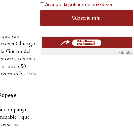
Accepto la política de privadesa
i que van
brada a Chicago,
 la Guerra del
Publicitat
 morts cada mes.
abar amb 650
overn dels estats
 Popeye
 la companyia
minable i que
versions.