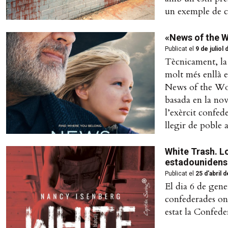
un exemple de c
«News of the Wo
Publicat el
9 de juliol
Tècnicament, la 
molt més enllà e
News of the Worl
basada en la nov
l’exèrcit confed
llegir de poble a
White Trash. L
estadounidens
Publicat el
25 d'abril 
El dia 6 de gene
confederades one
estat la Confed