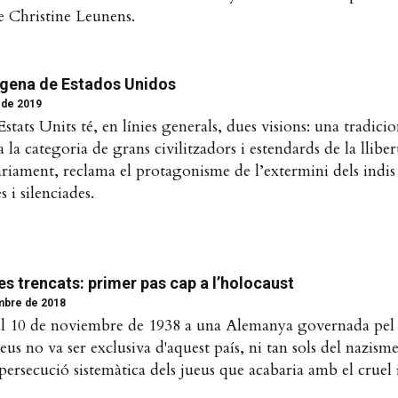
e Christine Leunens.
dígena de Estados Unidos
 de 2019
Estats Units té, en línies generals, dues visions: una tradicion
a la categoria de grans civilitzadors i estendards de la lliber
àriament, reclama el protagonisme de l’extermini dels indis i
 i silenciades.
res trencats: primer pas cap a l’holocaust
mbre de 2018
9 al 10 de noviembre de 1938 a una Alemanya governada pel
eus no va ser exclusiva d'aquest país, ni tan sols del nazism
a persecució sistemàtica dels jueus que acabaria amb el cruel