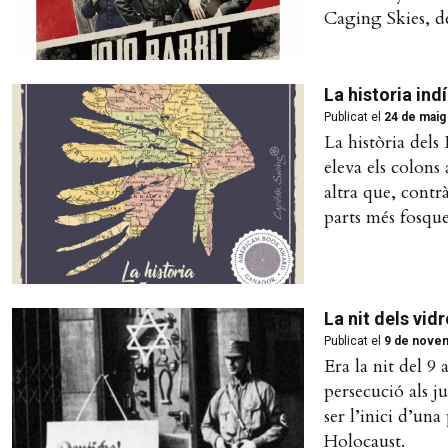
Caging Skies, d
La historia in
Publicat el
24 de maig
La història dels 
eleva els colons 
altra que, contr
parts més fosques
La nit dels vid
Publicat el
9 de nove
Era la nit del 
persecució als ju
ser l’inici d’un
Holocaust.