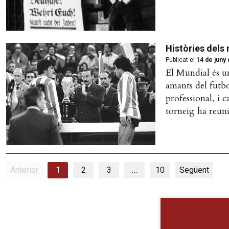
Històries dels
Publicat el
14 de juny
El Mundial és un
amants del futbo
professional, i 
torneig ha reuni
Anterior
1
2
3
…
10
Següent