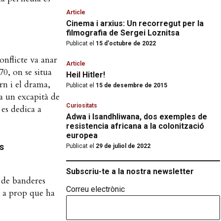
Article
Cinema i arxius: Un recorregut per la
filmografia de Sergei Loznitsa
Publicat el
15 d'octubre de 2022
onflicte va anar
Article
70, on se situa
Heil Hitler!
rn i el drama,
Publicat el
15 de desembre de 2015
 a un excapità de
Curiositats
 es dedica a
Adwa i Isandhliwana, dos exemples de
resistencia africana a la colonització
europea
s
Publicat el
29 de juliol de 2022
Subscriu-te a la nostra newsletter
s de banderes
Correu electrònic
s a prop que ha