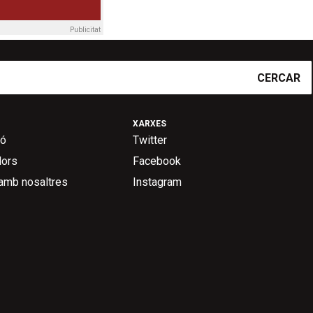
Publicitat
CERCAR
XARXES
ió
Twitter
dors
Facebook
 amb nosaltres
Instagram