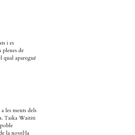
ts i es
s plenes de
el qual aparegué
a les ments dels
s. Taika Waititi
 poble
de la novel·la