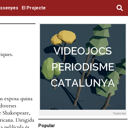
ssenyes
El Projecte
iques.
ns exposa quina
diverses
de Shakespeare,
Publicitat
ricana. Dirigida
Popular
 pel·lícula és