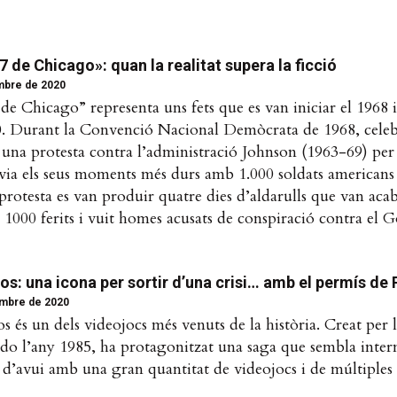
 7 de Chicago»: quan la realitat supera la ficció
mbre de 2020
7 de Chicago” representa uns fets que es van iniciar el 1968 
970. Durant la Convenció Nacional Demòcrata de 1968, cele
 una protesta contra l’administració Johnson (1963-69) per
via els seus moments més durs amb 1.000 soldats americans
protesta es van produir quatre dies d’aldarulls que van ac
e 1000 ferits i vuit homes acusats de conspiració contra el G
os: una icona per sortir d’una crisi… amb el permís de
mbre de 2020
 és un dels videojocs més venuts de la història. Creat per
do l’any 1985, ha protagonitzat una saga que sembla inter
ia d’avui amb una gran quantitat de videojocs i de múltiples 