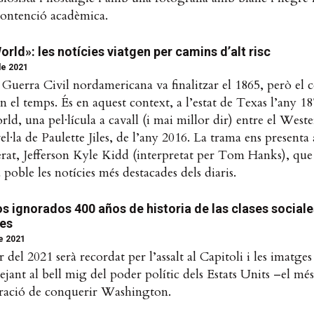
ontenció acadèmica.
rld»: les notícies viatgen per camins d’alt risc
 de 2021
Guerra Civil nordamericana va finalitzar el 1865, però el c
n el temps. És en aquest context, a l’estat de Texas l’any 18
d, una pel·lícula a cavall (i mai millor dir) entre el Weste
el·la de Paulette Jiles, de l’any 2016. La trama ens presenta
erat, Jefferson Kyle Kidd (interpretat per Tom Hanks), que
 poble les notícies més destacades dels diaris.
os ignorados 400 años de historia de las clases sociale
es
de 2021
r del 2021 serà recordat per l’assalt al Capitoli i les imatge
jant al bell mig del poder polític dels Estats Units –el mé
eració de conquerir Washington.