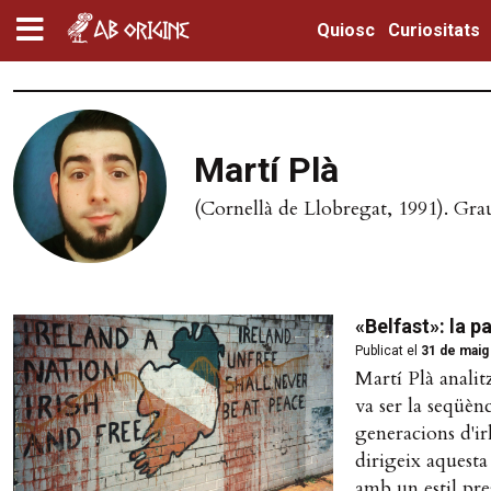
Quiosc
Curiositats
Martí Plà
(Cornellà de Llobregat, 1991). Grau
«Belfast»: la p
Publicat el
31 de maig
Martí Plà anali
va ser la seqüèn
generacions d'ir
dirigeix aquesta
amb un estil pre