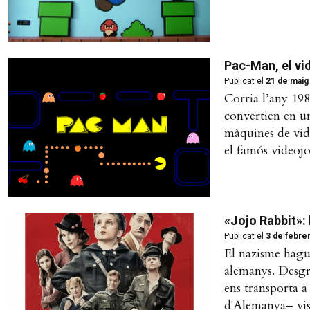
Pac-Man, el vi
Publicat el
21 de maig
Corria l’any 198
convertien en un
màquines de vide
el famós videoj
«Jojo Rabbit»: 
Publicat el
3 de febre
El nazisme hagué
alemanys. Desgra
ens transporta a
d'Alemanya– vist