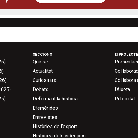
SECCIONS
El PROJECTE
26)
Quiosc
Presentac
6)
Actualitat
Col·labora
26)
Curiositats
Col·labora
2025)
Debats
l’Aixeta
25)
Deformant la història
Publicitat
)
Efemèrides
Entrevistes
Històries de l’esport
Històries dels videojocs