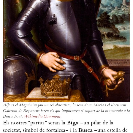
Alfons el Magnànim fou un rei absentista, la seva dona Maria i el lloctinent
Galceran de Requesens foren els qui impulsaren el suport de la monarquia a la
Busca. Font:
Wikimedia Commons
.
Els nostres “partits” seran la
Biga
–un pilar de la
societat, símbol de fortalesa– i la
Busca
–una estella de