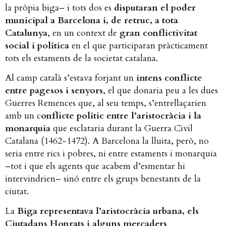
la pròpia biga– i tots dos es
disputaran el poder
municipal a Barcelona i, de retruc, a tota
Catalunya
, en un context de
gran conflictivitat
social i política
en el que participaran pràcticament
tots els estaments de la societat catalana.
Al camp català s’estava forjant un
intens conflicte
entre pagesos i senyors
, el que donaria peu a les dues
Guerres Remences que, al seu temps, s’entrellaçarien
amb un c
onflicte polític entre l’aristocràcia i la
monarquia
que esclataria durant la Guerra Civil
Catalana (1462-1472). A Barcelona la lluita, però, no
seria entre rics i pobres, ni entre estaments i monarquia
–tot i que els agents que acabem d’esmentar hi
intervindrien– sinó entre els grups benestants de la
ciutat.
La
Biga representava l’aristocràcia urbana, els
Ciutadans Honrats i alguns mercaders