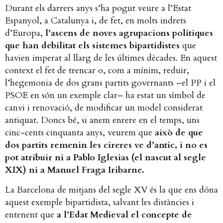
Durant els darrers anys s’ha pogut veure a l’Estat
Espanyol, a Catalunya i, de fet, en molts indrets
d’Europa,
l’ascens de noves agrupacions polítiques
que han debilitat els sistemes bipartidistes
que
havien imperat al llarg de les últimes dècades. En aquest
context el fet de trencar o, com a mínim, reduir,
l’hegemonia de dos grans partits governants –el PP i el
PSOE en són un exemple clar– ha estat un símbol de
canvi i renovació, de modificar un model considerat
antiquat. Doncs bé, si anem enrere en el temps, uns
cinc-cents cinquanta anys, veurem que
això de que
dos partits remenin les cireres ve d’antic, i no es
pot atribuir ni a Pablo Iglesias (el nascut al segle
XIX) ni a Manuel Fraga Iribarne.
La Barcelona de mitjans del segle XV és la que ens dóna
aquest exemple bipartidista, salvant les distàncies i
entenent que
a l’Edat Medieval el concepte de