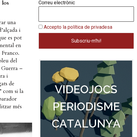
 los
Correu electrònic
rar una
Accepto la política de privadesa
’alçada i
que es pot
mental en
o Franco.
oleu del
a Guerra –
ra i
gats de
” com si la
aparador
itzar més