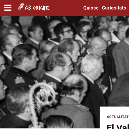
Quiosc
Curiositats
ACTUALITAT
El Va