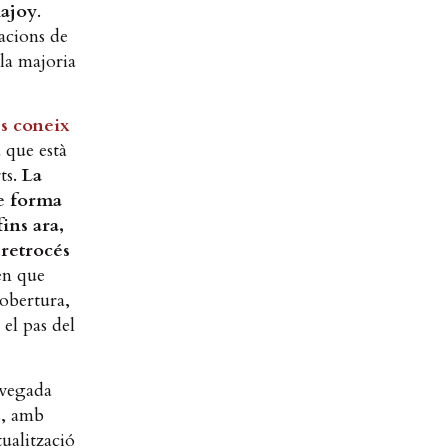
Rajoy
.
iacions de
la majoria
s coneix
 que està
ts.
La
de forma
fins ara,
 retrocés
sen que
’obertura,
 el pas del
 vegada
s, amb
ualització