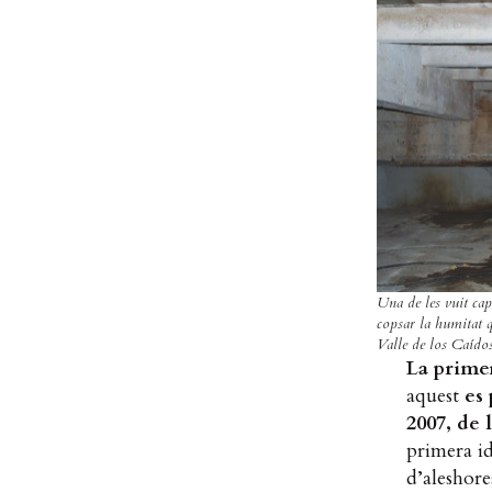
Una de les vuit cape
copsar la humitat qu
Valle de los Caídos
La prime
aquest
es 
2007, de 
primera id
d’aleshore