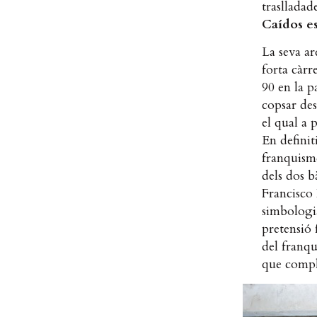
traslladad
Caídos es
La seva a
forta càrr
90 en la p
copsar de
el qual a 
En definit
franquisme
dels dos 
Francisco 
simbologia
pretensió 
del franq
que compl