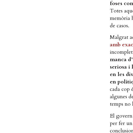
foses com
Totes aque
memòria hi
de casos.
Malgrat aq
amb exact
incomplet 
manca d’u
seriosa i
en les di
en polít
cada cop é
algunes de
temps no h
El govern 
per fer un
conclusion