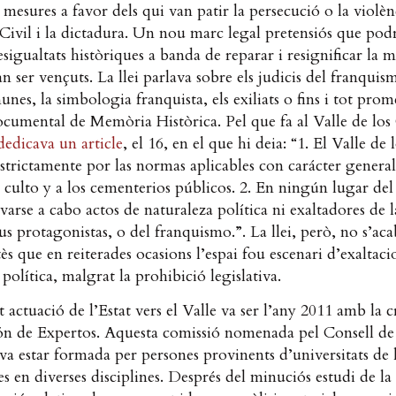
n mesures a favor dels qui van patir la persecució o la violè
Civil i la dictadura. Un nou marc legal pretensiós que podri
esigualtats històriques a banda de reparar i resignificar la
an ser vençuts. La llei parlava sobre els judicis del franquism
unes, la simbologia franquista, els exiliats o fins i tot prom
cumental de Memòria Històrica. Pel que fa al Valle de los
edicava un article
, el 16, en el que hi deia: “1. El Valle de
estrictamente por las normas aplicables con carácter general
 culto y a los cementerios públicos. 2. En ningún lugar del
varse a cabo actos de naturaleza política ni exaltadores de 
sus protagonistas, o del franquismo.”. La llei, però, no s’aca
ès que en reiterades ocasions l’espai fou escenari d’exaltaci
 política, malgrat la prohibició legislativa.
 actuació de l’Estat vers el Valle va ser l’any 2011 amb la c
ón de Expertos. Aquesta comissió nomenada pel Consell de
, va estar formada per persones provinents d’universitats de l
tes en diverses disciplines. Després del minuciós estudi de la