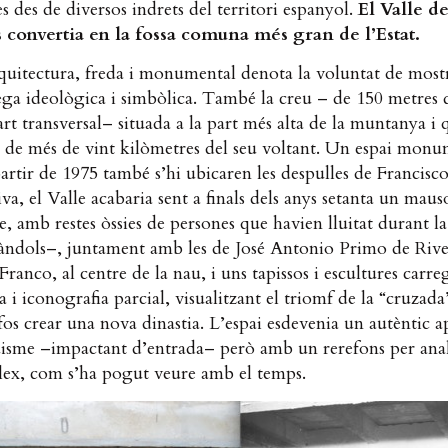
es des de diversos indrets del territori espanyol.
El Valle de
 convertia en la fossa comuna més gran de l’Estat.
rquitectura, freda i monumental denota la voluntat de most
ega ideològica i simbòlica. També la creu – de 150 metres d
art transversal– situada a la part més alta de la muntanya i 
s de més de vint kilòmetres del seu voltant. Un espai monu
partir de 1975 també s’hi ubicaren les despulles de Francisc
iva, el Valle acabaria sent a finals dels anys setanta un maus
, amb restes òssies de persones que havien lluitat durant l
bàndols–, juntament amb les de José Antonio Primo de Rive
Franco, al centre de la nau, i uns tapissos i escultures carre
 i iconografia parcial, visualitzant el triomf de la “cruzada
fos crear una nova dinastia. L’espai esdevenia un autèntic 
uisme –impactant d’entrada– però amb un rerefons per anal
ex, com s’ha pogut veure amb el temps.