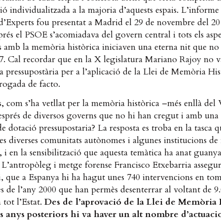
ció individualitzada a la majoria d’aquests espais. L’informe
d’Experts fou presentat a Madrid el 29 de novembre del 20
rés el PSOE s’acomiadava del govern central i tots els aspe
s amb la memòria històrica iniciaven una eterna nit que no
17. Cal recordar que en la X legislatura Mariano Rajoy no v
a pressupostària per a l’aplicació de la Llei de Memòria His
rogada de facto.
, com s’ha vetllat per la memòria històrica –més enllà del 
sprés de diversos governs que no hi han cregut i amb una l
 dotació pressupostaria? La resposta es troba en la tasca 
les diverses comunitats autònomes i algunes institucions de
, i en la sensibilització que aquesta temàtica ha anat guany
 L’antropòleg i metge forense Francisco Etxebarria assegu
i, que a Espanya hi ha hagut unes 740 intervencions en to
des de l’any 2000 que han permès desenterrar al voltant de 9
 tot l’Estat.
Des de l’aprovació de la Llei de Memòria 
es anys posteriors hi va haver un alt nombre d’actuaci