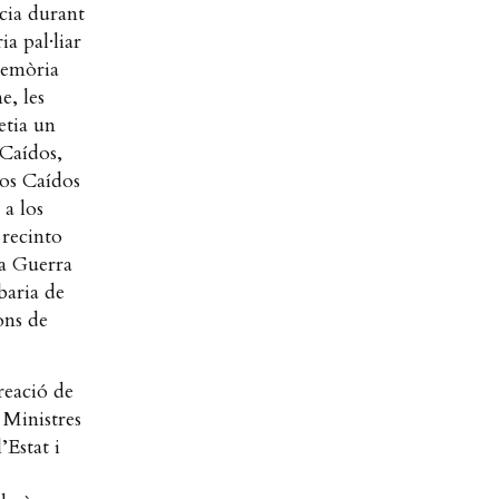
ncia durant
a pal·liar
 memòria
e, les
etia un
 Caídos,
 los Caídos
 a los
 recinto
la Guerra
baria de
ons de
reació de
 Ministres
’Estat i