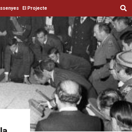
ssenyes
El Projecte
la