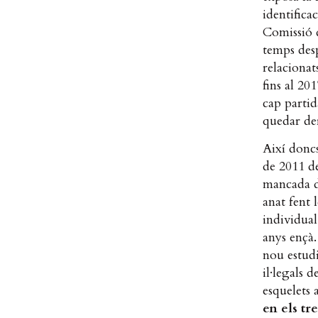
identifica
Comissió 
temps desp
relacionat
fins al 20
cap partid
quedar de
Així doncs
de 2011 de
mancada de
anat fent 
individual
anys ençà.
nou estud
il·legals 
esquelets a
en els tr