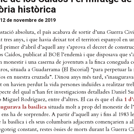
ia històrica
12 de novembre de 2019
stació absoluta, el país acabava de sortir d’una Guerra Civ
t tres anys, i que havia deixat tot el territori espanyol en u
El primer d’abril d’aquell any s’aprova el decret de constru
os Caídos, publicat al BOE l’endemà i que disposava que s’
un monestir i una caserna de joventuts a la finca coneguda 
os, situada a Guadarrama (El Escorial) “para perpetuar l
dos en nuestra cruzada”. Dinou anys més tard, s’inaugurava
n havien perdut la vida persones induïdes a realitzar treb
specte del qual n’han fet investigacions detallades Daniel Sue
 Miguel Rodríguez, entre d’altres. El cas és que el dia
1 d’
augurava la basílica
situada molt a prop del monestir de l’
 ens ha de sorprendre. A partir d’aquell any i fins al 1983 le
e la basílica i els seus columbaris adjacents començarien a al
oteig constant, restes òssies de morts durant la Guerra Ci