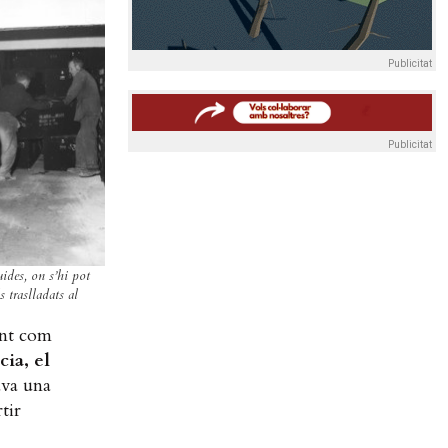
Publicitat
Publicitat
uides, on s’hi pot
 traslladats al
ent com
cia, el
va una
tir