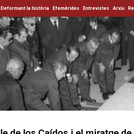
Deformant la història
Efemèrides
Entrevistes
Arxiu
Re
lle de los Caídos i el miratge de 