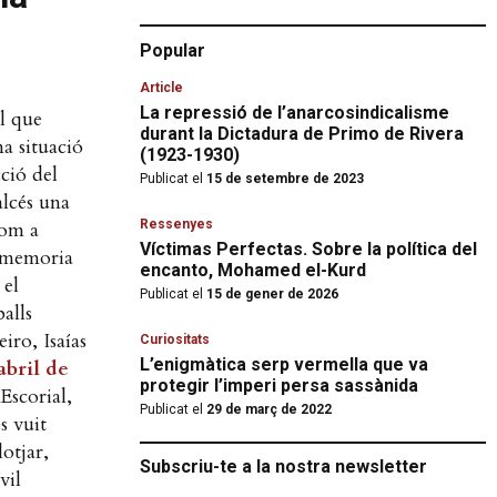
Popular
Article
La repressió de l’anarcosindicalisme
il que
durant la Dictadura de Primo de Rivera
na situació
(1923-1930)
cció del
Publicat el
15 de setembre de 2023
alcés una
com a
Ressenyes
Víctimas Perfectas. Sobre la política del
a memoria
encanto, Mohamed el-Kurd
 el
Publicat el
15 de gener de 2026
alls
iro, Isaías
Curiositats
L’enigmàtica serp vermella que va
abril de
protegir l’imperi persa sassànida
Escorial,
Publicat el
29 de març de 2022
s vuit
lotjar,
Subscriu-te a la nostra newsletter
vil