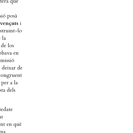
iderà que
sió posà
 vençuts
i
estruint-lo
 la
 de los
robava en
omissió
 deixar de
ncongruent
 per a la
ota dels
Bedate
at
ent en què
una