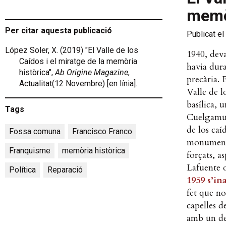
memòr
Per citar aquesta publicació
Publicat el
López Soler, X. (2019) "El Valle de los
1940, deva
Caídos i el miratge de la memòria
havia dura
històrica",
Ab Origine Magazine
,
precària. 
Actualitat(12 Novembre) [en línia].
Valle de l
basílica, 
Tags
Cuelgamur
de los caí
Fossa comuna
,
Francisco Franco
,
monument o
Franquisme
,
memòria històrica
,
forçats, a
Lafuente o
Política
,
Reparació
1959 s’in
fet que no
capelles d
amb un deg