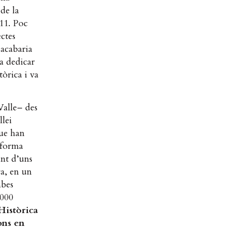
 de la
11. Poc
ctes
 acabaria
a dedicar
tòrica i va
Valle– des
lei
que han
 forma
ant d’uns
ra, en un
mbes
.000
Històrica
ons en