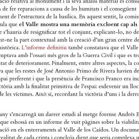
ió relativa al monument i la seva anàlisi material es cons
n de fer reparacions a causa de les humitats i el consegüent
ent de l’estructura de la basílica. En aquest sentit, la comis
aula que
el Valle mostra una memòria excloent cap als
e s’hauria de resignificar tot el conjunt, explicant-lo, no d
nt-ne la part contextual amb la creació d’un gran centre de
istòrica.
L’informe defin
itiu
també constatava que el Valle
ptava amb l’ossari més gros de la Guerra Civil i que es t
tat de deteriorament. Finalment, entre altres aspectes, la c
a que les restes de José Antonio Primo de Rivera havien de
spai preferent i que la presència de Francisco Franco era i
ctòria amb la finalitat primitiva de l’espai: esdevenir un lloc
 les víctimes. Això sí, recordant la victòria d’uns i la derr
any s’encarregà un darrer estudi al metge forense Andrés 
que esbossà en un informe de vuit pàgines sobre la viabilit
cacíó en els enterraments al Valle de los Caídos. Un docum
realitat de cada cripta i concloïa dient que seria complexa 