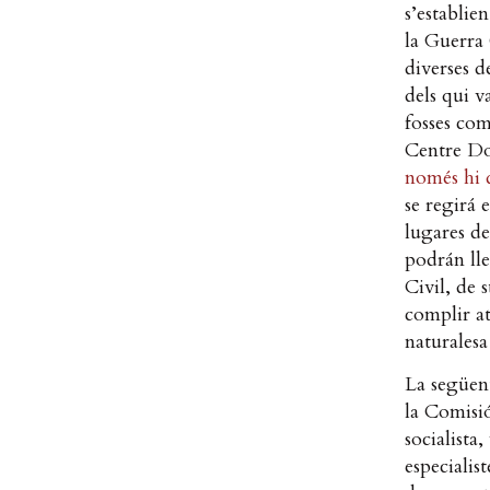
s’establie
la Guerra 
diverses d
dels qui v
fosses com
Centre Do
només hi d
se regirá 
lugares de
podrán lle
Civil, de 
complir at
naturalesa
La següent
la Comisi
socialista
especialis