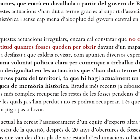
unes, que entrà en davallada a partir del govern de 
stes actuacions s’han dut a terme gràcies al suport d’assoc
stòrica i sense cap mena d’aixopluc del govern central en 
uestes actuacions irregulars, encara cal constatar que
no e
itud quantes fosses queden per obri
r
davant d’un mapa
i desfasat i que caldria revisar, com apunten diversos exper
na voluntat política clara per començar a treballar 
 la desigualtat en les actuacions que s’han dut a terme 
verses parts del territori, fa que hi hagi actualment un
iques de memòria històrica
. Estudis més recents ja esbos
s més complex recuperar les restes de les fosses pendents d
 les quals ja s’han perdut i no es podran recuperar. I és que
i juga pas a favor.
actual ha cercat l’assessorament d’un equip d’experts altra
 estat de la qüestió, després de 20 anys d’obertures de fosse
s que van des d’un pla de xoc estatal d’exhumacions o l’act