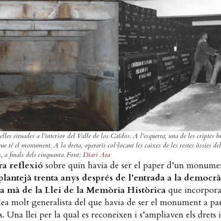
lles situades a l’interior del Valle de los Caídos. A l’esquerra, una de les criptes b
e té el monument. A la dreta, operaris col·locant les caixes de les restes òssies dels
, a finals dels cinquanta. Font:
Diari Ara
ra reflexió
sobre quin havia de ser el paper d’un monum
plantejà trenta anys després de l’entrada a la democrà
la mà de la Llei de la Memòria Històrica
que incorpora
ea molt generalista del que havia de ser el monument a par
s. Una llei per la qual es reconeixen i s’ampliaven els drets i