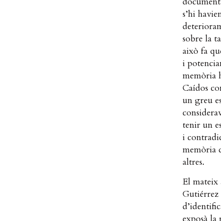
documentac
s’hi havie
deterioram
sobre la t
això fa qu
i potencia
memòria h
Caídos com
un greu es
considerav
tenir un e
i contradi
memòria de
altres.
El mateix 
Gutiérrez 
d’identifi
exposà la 