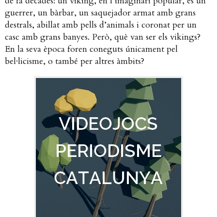
de fa dècades: un viking, en l’imaginari popular, és un
guerrer, un bàrbar, un saquejador armat amb grans
destrals, abillat amb pells d’animals i coronat per un
casc amb grans banyes. Però, què van ser els vikings?
En la seva època foren coneguts únicament pel
bel·licisme, o també per altres àmbits?