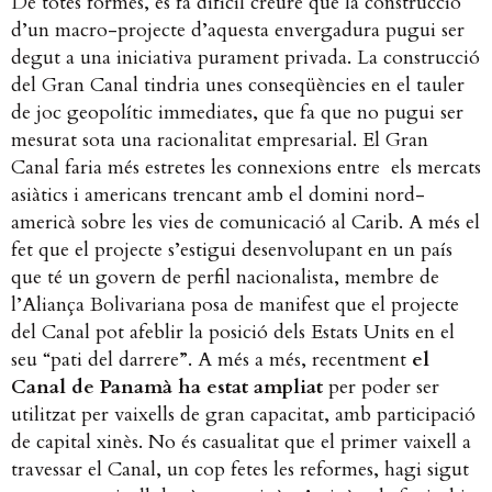
De totes formes, es fa difícil creure que la construcció
d’un macro-projecte d’aquesta envergadura pugui ser
degut a una iniciativa purament privada. La construcció
del Gran Canal tindria unes conseqüències en el tauler
de joc geopolític immediates, que fa que no pugui ser
mesurat sota una racionalitat empresarial. El Gran
Canal faria més estretes les connexions entre els mercats
asiàtics i americans trencant amb el domini nord-
americà sobre les vies de comunicació al Carib. A més el
fet que el projecte s’estigui desenvolupant en un país
que té un govern de perfil nacionalista, membre de
l’Aliança Bolivariana posa de manifest que el projecte
del Canal pot afeblir la posició dels Estats Units en el
seu “pati del darrere”. A més a més, recentment
el
Canal de Panamà ha estat ampliat
per poder ser
utilitzat per vaixells de gran capacitat, amb participació
de capital xinès. No és casualitat que el primer vaixell a
travessar el Canal, un cop fetes les reformes, hagi sigut