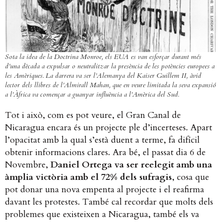
Sota la idea de la Doctrina Monroe, els EUA es van esforçar durant més
d’una dècada a expulsar o neutralitzar la presència de les potències europees a
les Amèriques. La darrera va ser l’Alemanya del Kaiser Guillem II, àvid
lector dels llibres de l’Almirall Mahan, que en veure limitada la seva expansió
a l’Àfrica va començar a guanyar influència a l’Amèrica del Sud.
Tot i això, com es pot veure, el Gran Canal de
Nicaragua encara és un projecte ple d’incerteses. Apart
l’opacitat amb la qual s’està duent a terme, fa difícil
obtenir informacions clares. Ara bé, el passat dia 6 de
Novembre,
Daniel Ortega va ser reelegit amb una
àmplia victòria amb el 72% dels sufragis
, cosa que
pot donar una nova empenta al projecte i el reafirma
davant les protestes. També cal recordar que molts dels
problemes que existeixen a Nicaragua, també els va