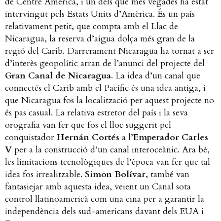
de Centre Amèrica, i un dels que més vegades ha estat
intervingut pels Estats Units d’Amèrica. És un país
relativament petit, que compta amb el Llac de
Nicaragua, la reserva d’aigua dolça més gran de la
regió del Carib. Darrerament Nicaragua ha tornat a ser
d’interès geopolític arran de l’anunci del projecte del
Gran Canal de Nicaragua
. La idea d’un canal que
connectés el Carib amb el Pacífic és una idea antiga, i
que Nicaragua fos la localització per aquest projecte no
és pas casual. La relativa estretor del país i la seva
orografia van fer que fos el lloc suggerit pel
conquistador
Hernán Cortés
a l’
Emperador Carles
V
per a la construcció d’un canal interoceànic. Ara bé,
les limitacions tecnològiques de l’època van fer que tal
idea fos irrealitzable.
Simon Bolívar
, també van
fantasiejar amb aquesta idea, veient un Canal sota
control llatinoamericà com una eina per a garantir la
independència dels sud-americans davant dels EUA i