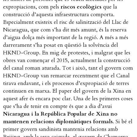
expropiacions, com pels
riscos ecològics
que la
construcció d’aquesta infraestructura comporta.
Especialment existeix el risc de salinització del Llac de
Nicaragua, que com s’ha dit més amunt, és la reserva
d’aigua dolça més important de la regió. A més a més
darrerament s’ha posat en qüestió la solvència del
HKND-Group. En mig de protestes, i malgrat que les
obres van començar el 2015, actualment la construcció
del canal roman aturada. Tot i això, tant el govern com
HKND-Group van remarcar recentment que el Canal
tirava endavant, i els processos d’expropiació de terres
continuen en marxa.
El paper del govern de la Xina en
aquest afer és encara poc clar. Una de les primeres coses
que s’ha de tenir en compte és que a dia d’avui
Nicaragua i la República Popular de Xina no
mantenen relacions diplomàtiques formals
. Si bé el
primer govern sandinista mantenia relacions amb
Beijing, amb la seva caiguda, el govern de Chamorro