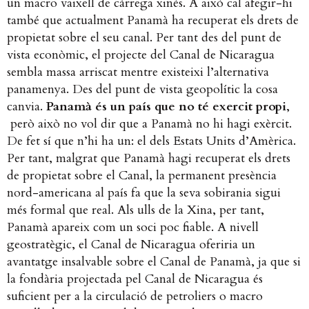
un macro vaixell de càrrega xinès. A això cal afegir-hi
també que actualment Panamà ha recuperat els drets de
propietat sobre el seu canal. Per tant des del punt de
vista econòmic, el projecte del Canal de Nicaragua
sembla massa arriscat mentre existeixi l’alternativa
panamenya.
Des del punt de vista geopolític la cosa
canvia.
Panamà és un país que no té exercit propi
,
però això no vol dir que a Panamà no hi hagi exèrcit.
De fet sí que n’hi ha un: el dels Estats Units d’Amèrica.
Per tant, malgrat que Panamà hagi recuperat els drets
de propietat sobre el Canal, la permanent presència
nord-americana al país fa que la seva sobirania sigui
més formal que real. Als ulls de la Xina, per tant,
Panamà apareix com un soci poc fiable. A nivell
geostratègic, el Canal de Nicaragua oferiria un
avantatge insalvable sobre el Canal de Panamà, ja que si
la fondària projectada pel Canal de Nicaragua és
suficient per a la circulació de petroliers o macro