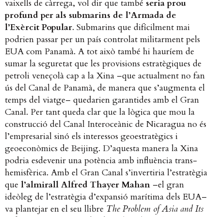
vaixells de càrrega, vol dir que també
seria prou
profund per als submarins de l’Armada de
l’Exèrcit Popular
. Submarins que difícilment mai
podrien passar per un país controlat militarment pels
EUA com Panamà. A tot això també hi hauríem de
sumar la seguretat que les provisions estratègiques de
petroli veneçolà cap a la Xina –que actualment no fan
ús del Canal de Panamà, de manera que s’augmenta el
temps del viatge– quedarien garantides amb el Gran
Canal. Per tant queda clar que la lògica que mou la
construcció del Canal Interoceànic de Nicaragua no és
l’empresarial sinó els interessos geoestratègics i
geoeconòmics de Beijing.
D’aquesta manera la Xina
podria esdevenir una potència amb influència trans-
hemisfèrica. Amb el Gran Canal s’invertiria l’estratègia
que
l’almirall Alfred Thayer Mahan
–el gran
ideòleg de l’estratègia d’expansió marítima dels EUA–
va plantejar en el seu llibre
The Problem of Asia and Its