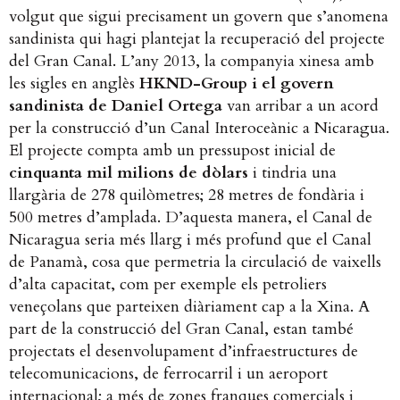
volgut que sigui precisament un govern que s’anomena
sandinista qui hagi plantejat la recuperació del projecte
del Gran Canal. L’any 2013, la companyia xinesa amb
les sigles en anglès
HKND-Group i el govern
sandinista de Daniel Ortega
van arribar a un acord
per la construcció d’un Canal Interoceànic a Nicaragua.
El projecte compta amb un pressupost inicial de
cinquanta mil milions de dòlars
i tindria una
llargària de 278 quilòmetres; 28 metres de fondària i
500 metres d’amplada. D’aquesta manera, el Canal de
Nicaragua seria més llarg i més profund que el Canal
de Panamà, cosa que permetria la circulació de vaixells
d’alta capacitat, com per exemple els petroliers
veneçolans que parteixen diàriament cap a la Xina. A
part de la construcció del Gran Canal, estan també
projectats el desenvolupament d’infraestructures de
telecomunicacions, de ferrocarril i un aeroport
internacional; a més de zones franques comercials i