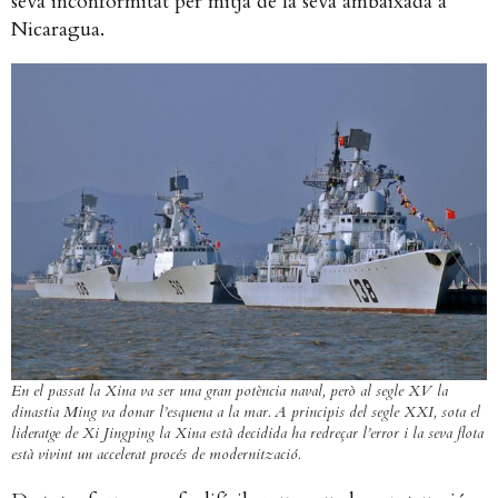
seva inconformitat per mitjà de la seva ambaixada a
Nicaragua.
En el passat la Xina va ser una gran potència naval, però al segle XV la
dinastia Ming va donar l’esquena a la mar. A principis del segle XXI, sota el
lideratge de Xi Jingping la Xina està decidida ha redreçar l’error i la seva flota
està vivint un accelerat procés de modernització.