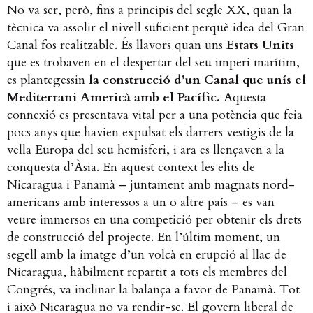
No va ser, però, fins a principis del segle XX, quan la
tècnica va assolir el nivell suficient perquè idea del Gran
Canal fos realitzable. És llavors quan uns
Estats Units
que es trobaven en el despertar del seu imperi marítim,
es plantegessin
la construcció d’un Canal que unís el
Mediterrani Americà amb el Pacífic.
Aquesta
connexió es presentava vital per a una potència que feia
pocs anys que havien expulsat els darrers vestigis de la
vella Europa del seu hemisferi, i ara es llençaven a la
conquesta d’Àsia. En aquest context les elits de
Nicaragua i Panamà – juntament amb magnats nord-
americans amb interessos a un o altre país – es van
veure immersos en una competició per obtenir els drets
de construcció del projecte. En l’últim moment, un
segell amb la imatge d’un volcà en erupció al llac de
Nicaragua, hàbilment repartit a tots els membres del
Congrés, va inclinar la balança a favor de Panamà.
Tot
i això Nicaragua no va rendir-se. El govern liberal de