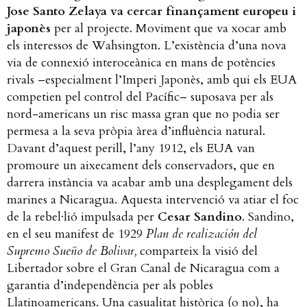
Jose Santo Zelaya va cercar finançament europeu i
japonès
per al projecte. Moviment que va xocar amb
els interessos de Wahsington. L’existència d’una nova
via de connexió interoceànica en mans de potències
rivals –especialment l’Imperi Japonès, amb qui els EUA
competien pel control del Pacífic– suposava per als
nord-americans un risc massa gran que no podia ser
permesa a la seva pròpia àrea d’influència natural.
Davant d’aquest perill, l’any 1912, els EUA van
promoure un aixecament dels conservadors, que en
darrera instància va acabar amb una desplegament dels
marines a Nicaragua. Aquesta intervenció va atiar el foc
de la rebel
·
lió impulsada per
Cesar Sandino
. Sandino,
en el seu manifest de 1929
Plan de realización del
Supremo Sueño de Bolivar,
comparteix la visió del
Libertador sobre el Gran Canal de Nicaragua com a
garantia d’independència per als pobles
Llatinoamericans.
Una casualitat històrica (o no), ha