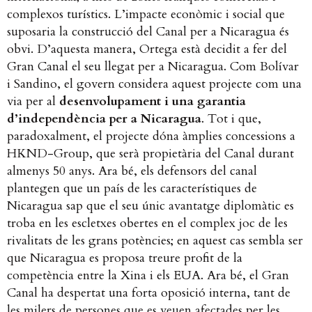
complexos turístics. L’impacte econòmic i social que
suposaria la construcció del Canal per a Nicaragua és
obvi.
D’aquesta manera, Ortega està decidit a fer del
Gran Canal el seu llegat per a Nicaragua. Com Bolívar
i Sandino, el govern considera aquest projecte com una
via per al
desenvolupament i una garantia
d’independència per a Nicaragua
. Tot i que,
paradoxalment, el projecte dóna àmplies concessions a
HKND-Group, que serà propietària del Canal durant
almenys 50 anys. Ara bé, els defensors del canal
plantegen que un país de les característiques de
Nicaragua sap que el seu únic avantatge diplomàtic es
troba en les escletxes obertes en el complex joc de les
rivalitats de les grans potències; en aquest cas sembla ser
que Nicaragua es proposa treure profit de la
competència entre la Xina i els EUA. Ara bé, el Gran
Canal ha despertat una forta oposició interna, tant de
les milers de persones que es veuen afectades per les