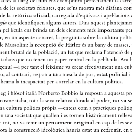
s actes al llarg del film ens exemplifica perfectament la càrr
a de les societats feixistes, que se’ns mostra més diàfana c
 de la
retòrica oficial
, carregada d’equívocs i apel·lacions 
ogia
que identifiquen alguns autors. Dins aquest plantejame
a pel·lícula ens brinda un dels elements més
importants
per
, en un aspecte concret, la pregunta sobre la cultura políti
de Mussolini: la
recepció de Hitler
és un bany de masses,
nt brutal de la població, un fet que reclama l’atenció de 
iutadans que no tenen un paper central en la pel·lícula. Ara 
 genuí —i per tant el feixisme va crear efectivament una cul
o, al contrari, respon a una mescla de por,
estat policial
i
caria la incapacitat per a arrelar en la cultura política.
leg i filòsof italià Norberto Bobbio la resposta a aquesta p
eixisme italià, tot i la seva relativa durada al poder,
no va s
na cultura política pròpia —entesa com a pràctiques políti
 una societat que quallen i es tornen històricament relleva
 tot, no va tenir un
pensament original
en cap de les sev
tota la construcció ideològica hauria estat un
refregit
, en 