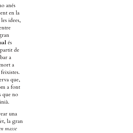
no anés
ent en la
les idees,
entre
 gran
ual
és
partit de
ibar a
 mort a
feixistes.
serva que,
om a font
ts que no
inià.
rear una
et, la gran
en masse