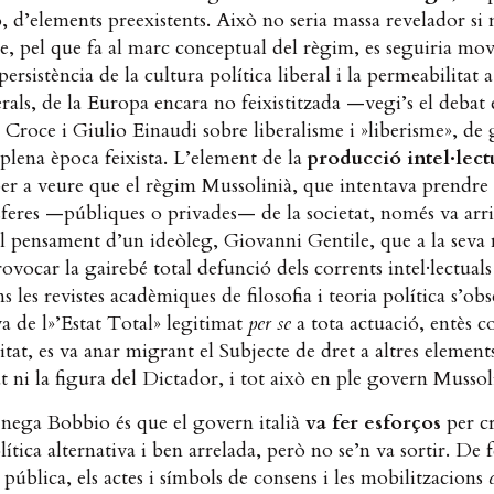
 d’elements preexistents. Això no seria massa revelador si 
ue, pel que fa al marc conceptual del règim, es seguiria mov
ersistència de la cultura política liberal i la permeabilitat a 
rals, de la Europa encara no feixistitzada —vegi’s el debat 
Croce i Giulio Einaudi sobre liberalisme i »liberisme», de
plena època feixista. L’element de la
producció intel·lect
per a veure que el règim Mussolinià, que intentava prendre 
esferes —públiques o privades— de la societat, només va arr
l pensament d’un ideòleg, Giovanni Gentile, que a la seva
ovocar la gairebé total defunció dels corrents intel·lectuals 
ns les revistes acadèmiques de filosofia i teoria política s’ob
va de l»’Estat Total» legitimat
per se
a tota actuació, entès c
itat, es va anar migrant el Subjecte de dret a altres elemen
at ni la figura del Dictador, i tot això en ple govern Mussol
 nega Bobbio és que el govern italià
va fer esforços
per c
lítica alternativa i ben arrelada, però no se’n va sortir. De f
 pública, els actes i símbols de consens i les mobilitzacions