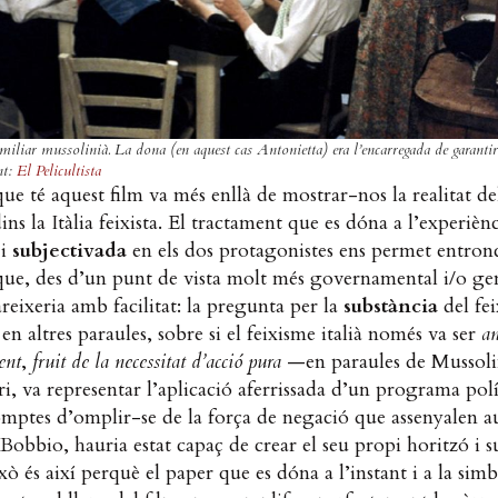
miliar mussolinià. La dona (en aquest cas Antonietta) era l’encarregada de garanti
nt:
El Pelicultista
que té aquest film va més enllà de mostrar-nos la realitat del
ins la Itàlia feixista. El tractament que es dóna a l’experiènc
 i
subjectivada
en els dos protagonistes ens permet entro
ue, des d’un punt de vista molt més governamental i/o gen
reixeria amb facilitat: la pregunta per la
substància
del fei
en altres paraules, sobre si el feixisme italià només va ser
an
ent
,
fruit de la necessitat
d’acció pura
—en paraules de Mussoli
ri, va representar l’aplicació aferrissada d’un programa pol
omptes d’omplir-se de la força de negació que assenyalen 
obbio, hauria estat capaç de crear el seu propi horitzó i 
xò és així perquè el paper que es dóna a l’instant i a la sim