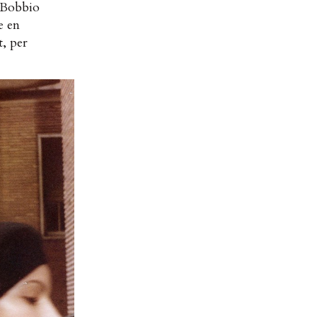
e Bobbio
e en
t, per