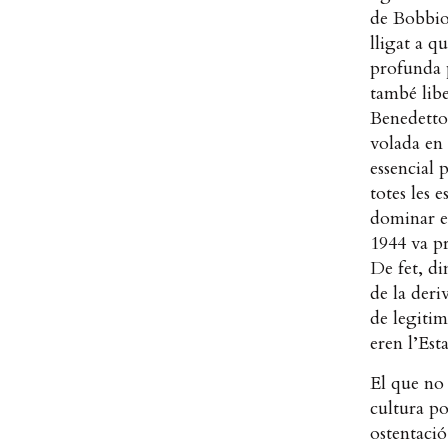
de Bobbio,
lligat a q
profunda p
també libe
Benedetto 
volada en 
essencial 
totes les 
dominar e
1944 va pr
De fet, di
de la deri
de legitim
eren l’Est
El que no
cultura po
ostentació