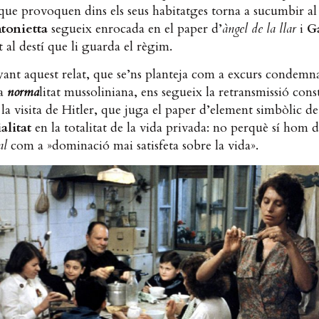
ue provoquen dins els seus habitatges torna a sucumbir al 
tonietta
segueix enrocada en el paper d’
àngel de la llar
i
G
 al destí que li guarda el règim.
nt aquest relat, que se’ns planteja com a excurs condemna
la
norma
litat mussoliniana, ens segueix la retransmissió cons
 la visita de Hitler, que juga el paper d’element simbòlic de
alitat
en la totalitat de la vida privada: no perquè sí hom d
al
com a »dominació mai satisfeta sobre la vida».