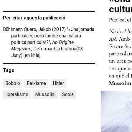
cultu
Per citar aquesta publicació
Publicat el
Bühlmann Quero, Jakob (2017) "«Una jornada
No és el llo
particular», però també una cultura
sisè
. Amb a
política particular?",
Ab Origine
Ettore Sco
Magazine
, Deformant la història(03
particolar
Juny) [en línia].
un breu pe
I és que n
Tags
en què el
Mussolin
Bobbio
,
Feixisme
,
Hitler
,
liberalisme
,
Mussolini
,
Scola