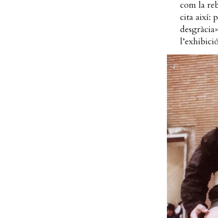
com la reb
cita així:
desgràcia» 
l’exhibici