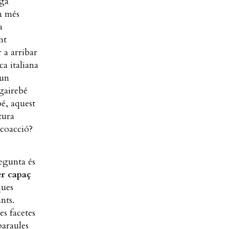
ega
om més
a
nt
 a arribar
ca italiana
 un
gairebé
bé, aquest
tura
 coacció?
regunta és
er capaç
ques
nts.
es facetes
paraules