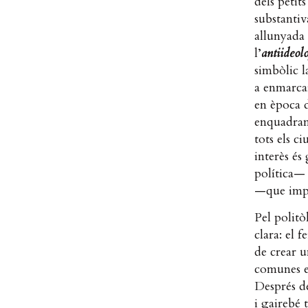
dels petit
substantiv
allunyada
l’
antiideol
simbòlic l
a enmarcar
en època 
enquadrame
tots els c
interès és
política— 
—que impli
Pel politò
clara: el f
de crear u
comunes en
Després de
i gairebé 