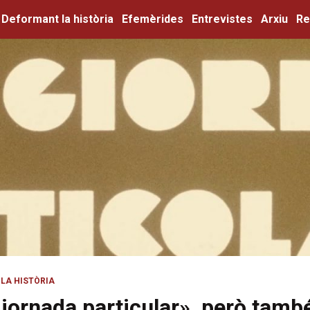
Deformant la història
Efemèrides
Entrevistes
Arxiu
Re
LA HISTÒRIA
jornada particular», però tamb