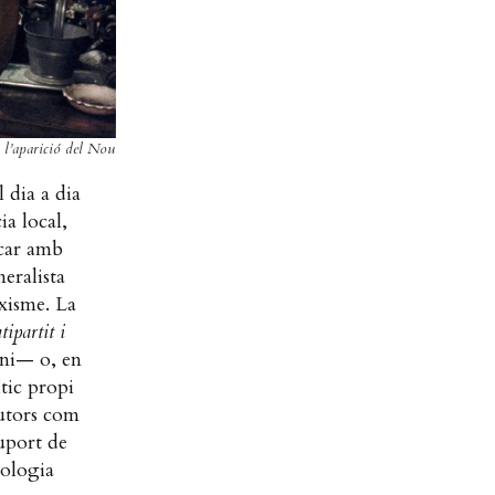
r l’aparició del Nou
 dia a dia
ia local,
ncar amb
eralista
xisme. La
tipartit i
ni— o, en
ític propi
autors com
suport de
bologia