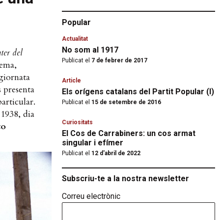
Popular
Actualitat
No som al 1917
ater del
Publicat el
7 de febrer de 2017
nema,
 giornata
Article
s presenta
Els orígens catalans del Partit Popular (I)
articular.
Publicat el
15 de setembre de 2016
 1938, dia
Curiositats
to
El Cos de Carrabiners: un cos armat
singular i efímer
Publicat el
12 d'abril de 2022
Subscriu-te a la nostra newsletter
Correu electrònic