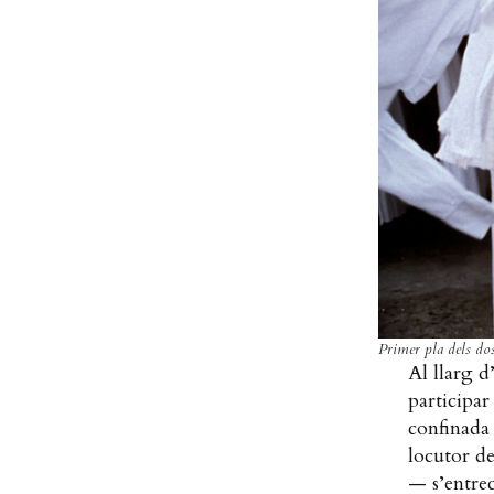
Primer pla dels dos
Al llarg d
participar
confinada 
locutor de
— s’entrec