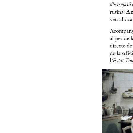
d’excepció
q
rutina:
An
veu abocat
Acompanya
al pes de 
directe de
de la
ofici
l’
Estat Tot