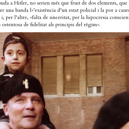
uda a Hitler, no serien més que fruit de dos elements, qu
 per una banda l»’existència d’un estat policial i la por a caur
i, per l’altre, »falta de sinceritat, per la hipocresia conscien
ó ostentosa de fidelitat als principis del règim».