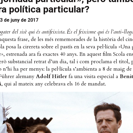
ra política particular?
3 de juny de 2017
gater del sisè qui és antifeixista. És el feixisme qui és l’anti-llog
questa frase, de les més rememorades de la història del ci
la posa la cirereta sobre el pastís en la seva pel·lícula »Una
e», estrenada ara fa exactes 40 anys. En aquest film Scola en
rò substancial retrat d’un dia, tal i com proclama el títol, p
o n’hi ha per menys: la pel·lícula s’ambienta a 8 de maig de
 Führer alemany
Adolf Hitler
fa una visita especial a
Beni
i
, qui al mateix any celebrava els 16 de mandat.