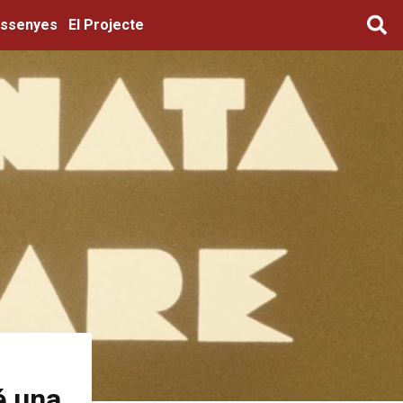
ssenyes
El Projecte
é una