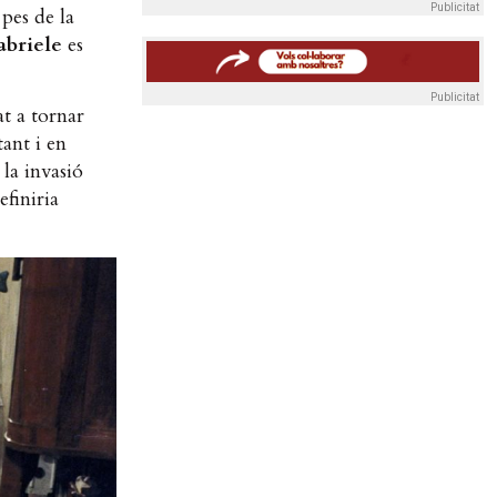
Publicitat
pes de la
abriele
es
Publicitat
t a tornar
tant i en
 la invasió
efiniria