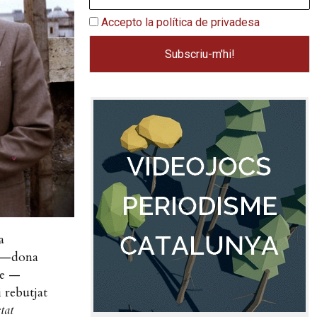
Accepto la política de privadesa
a
a —dona
le —
 rebutjat
stat