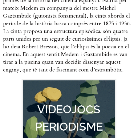
primes de la història del cinema espanyol. Escrita pel
mateix Medem en companyia del mestre Michel
Gaztambide (guionista fonamental), la cinta aborda el
període de la història basca comprès entre 1875 i 1936.
La cinta proposa una estructura episòdica; són quatre
parts unides per un seguit de curiosíssimes el·lipsis. Ja
ho deia Robert Bresson, que l’el·lipsi és la poesia en el
cinema. En aquest sentit Medem i Gaztambide es van
tirar a la piscina quan van decidir dissenyar aquest
enginy, que té tant de fascinant com d’estrambòtic.