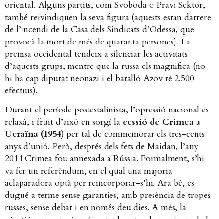
oriental. Alguns partits, com Svoboda o Pravi Sektor,
també reivindiquen la seva figura (aquests estan darrere
de l’incendi de la Casa dels Sindicats d’Odessa, que
provocà la mort de més de quaranta persones). La
premsa occidental tendeix a silenciar les activitats
d’aquests grups, mentre que la russa els magnifica (no
hi ha cap diputat neonazi i el batalló Azov té 2.500
efectius).
Durant el període postestalinista, l’opressió nacional es
relaxà, i fruit d’això en sorgí la
cessió de Crimea a
Ucraïna (1954
) per tal de commemorar els tres-cents
anys d’unió. Però, després dels fets de Maidan, l’any
2014 Crimea fou annexada a Rússia. Formalment, s’hi
va fer un referèndum, en el qual una majoria
aclaparadora optà per reincorporar-s’hi. Ara bé, es
dugué a terme sense garanties, amb presència de tropes
russes, sense debat i en només deu dies. A més, la