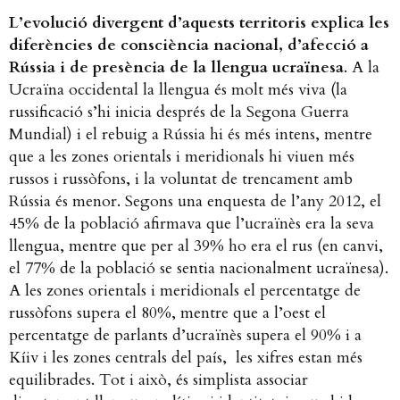
L’evolució divergent d’aquests territoris explica les
diferències de consciència nacional, d’afecció a
Rússia i de presència de la llengua ucraïnesa
. A la
Ucraïna occidental la llengua és molt més viva (la
russificació s’hi inicia després de la Segona Guerra
Mundial) i el rebuig a Rússia hi és més intens, mentre
que a les zones orientals i meridionals hi viuen més
russos i russòfons, i la voluntat de trencament amb
Rússia és menor. Segons una enquesta de l’any 2012, el
45% de la població afirmava que l’ucraïnès era la seva
llengua, mentre que per al 39% ho era el rus (en canvi,
el 77% de la població se sentia nacionalment ucraïnesa).
A les zones orientals i meridionals el percentatge de
russòfons supera el 80%, mentre que a l’oest el
percentatge de parlants d’ucraïnès supera el 90% i a
Kíiv i les zones centrals del país, les xifres estan més
equilibrades. Tot i això, és simplista associar