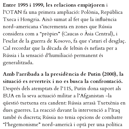
Entre 1995 i 1999, les relacions empitjoren
i
l’OTAN fa una primera ampliació: Polònia, República
Txeca i Hongria. Això sumat al fet que la influència
nord-americana s’incrementa en zones que Rússia
considera com a “pròpies” (Caucas o Àsia Central), i
l’esclat de la guerra de Kosovo, fa que s’aturi el desglaç.
Cal recordar que la dècada de Ieltsin és nefasta per a
Rússia i la sensació d’humiliació permanent és
generalitzada.
Amb l’arribada a la presidència de Putin (2000), la
situació es reverteix i no es busca la confrontació.
Després dels atemptats de l’11S, Putin dona suport als
EUA en la seva actuació militar a l’Afganistan -la
qüestió txetxena era candent: Rússia arrasà Txetxènia en
dues guerres. La reacció davant la intervenció a l’Iraq
també és discreta; Rússia no tenia opcions de combatre
“l’hegemonisme” nord-americà i optà per una política