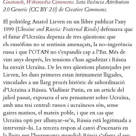
Gnatoush
,
Wikimedia Commons
. Sota llicència Attribution
2.0 Generic (CC BY 2.0) de Creative Commons.
El politòleg Anatol Lieven en un llibre publicat l’any
1999 (
Ukraine and Russia: Fraternal Rivals)
defensava que
el futur d’Ucraïna depenia de tres qüestions: que
els russòfons no se sentissin amenaçats, la no-ingerència
russa i que l’OTAN no s’expandís cap a l’Est. Més de
vint anys després, les tensions s’han aguditzat i Rússia
ha envaït Ucraïna. De les tres qüestions plantejades per
Lieven, les dues primeres estan íntimament lligades,
vinculades a un llarg procés històric de subordinació
d’Ucraïna a Rússia. Vladímir Putin, en un article del
juliol passat, exposava el seu pensament sobre Ucraïna,
amb una tesi central: russos i ucraïnesos són, sense
gaires matisos, el mateix poble, i que en cas que
Ucraïna opti per allunyar-se’n, Rússia està legitimada a
intervenir-hi. La tercera respon al canvi d’escenaris en
la lluita per l’hegemonia mundial: Rússia s’aferra al seu