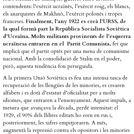
contendents: l’exèrcit ucraïnès, l’exèrcit roig, els blancs,
els anarquistes de Makhnò, l’exèrcit polonès i tropes
franceses.
Finalment, l’any 1922 es creà l’URSS, de
la qual formà part la República Socialista Soviètica
d’Ucraïna. Molts militants provinents de l’esquerra
ucraïnesa entraren en el Partit Comunista,
fet que
implicà que el partit optés per una mena de comunisme
nacional. Amb la consolidació de Stalin en el poder,
però, aquesta tendència fou perseguida.
A la primera Unió Soviètica es feu una intensa tasca de
recuperació de les llengües de les minories, es crearen
alfabets i es dotà d’estatut d’oficialitat per a molts
idiomes, que entraren a l’ensenyament. Aquest impuls, a
mesura que avançava la dècada, perdé intensitat: el
1929, el 90% dels llibres editats ho eren en rus i,
posteriorment, les xifres empitjoraren. A més,
augmentà la repressió contra els opositors i les minories