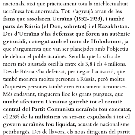
nacionals, així que pràcticament tota la intel·lectualitat
ucraïnesa fou anorreada. Tot s’agreujà arran de
les
fams que assolaren Ucraïna (1932-1933), i també
parts de Rússia (el Don, sobretot) i el Kazakhstan.
Des d’Ucraïna s’ha defensat que foren un autèntic
genocidi, conegut amb el nom de Holodomor
, ja
que s’argumenta que van ser planejades amb l’objectiu
de delmar el poble ucraïnès. Sembla que la xifra de
morts més ajustada oscil·la entre els 3,8 i els 4 milions.
Des de Rússia s’ha defensat, per negar l’acusació, que
també moriren moltes persones a Rússia, però moltes
d‘aquestes persones també eren ètnicament ucraïneses.
Més endavant, tingueren lloc les grans purgues, que
també afectaren Ucraïna: gairebé tot el comitè
central del Partit Comunista ucraïnès fou executat,
el 25% de la militància va ser-ne expulsada i tot el
govern ucraïnès fou liquidat,
acusat de nacionalisme
petitburgès. Des de llavors, els nous dirigents del partit