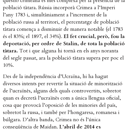
qüestió crimeana és més complexa per la presència de la
població tàtara. Rússia incorporà Crimea a l’Imperi
l’any 1783 i, simultàniament a l’increment de la
població russa al territori, el percentatge de població
tàtara comença a disminuir de manera notable (el 1783
és el 83%; el 1897, el 34%).
El fet crucial, però, fou la
deportació, per ordre de Stalin, de tota la població
tàtara.
Tot i que alguna hi tornà en els anys noranta
del segle passat, ara la població tàtara supera per poc el
10%.
Des de la independència d’Ucraïna, hi ha hagut
diversos
intents per revertir la situació de minorització
de l’ucraïnès, alguns dels quals controvertits, sobretot
quan es decretà l’ucraïnès com a única llengua oficial,
cosa que provocà l’oposició de les minories del país,
sobretot la russa, i també per l’hongaresa, romanesa i
búlgara. D’altra banda, Crimea no és l’única
conseqüència de Maidan.
L’abril de 2014 es