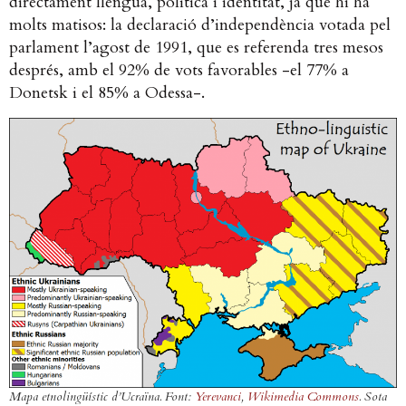
directament llengua, política i identitat, ja que hi ha
molts matisos: la declaració d’independència votada pel
parlament l’agost de 1991, que es referenda tres mesos
després, amb el 92% de vots favorables -el 77% a
Donetsk i el 85% a Odessa-.
Mapa etnolingüístic d’Ucraïna. Font:
Yerevanci
,
Wikimedia Commons
. Sota