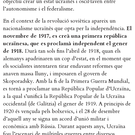
objectiu crear un estat ucraïnès i oscil·laven entre
l’autonomisme i el federalisme.
En el context de la revolució soviètica apareix un
nacionalisme ucraïnès que opta per la independència.
El
novembre de 1917
, es creà una primera república
ucraïnesa, que es proclamà independent el gener
de 1918.
Durà tan sols fins l’abril de 1918, quan els
alemanys apadrinaren un cop d’estat, en el moment que
els socialistes intentaren tirar endavant reformes que
anaven massa lluny, i imposaren el govern de
Skoporadsky. Amb la fi de la Primera Guerra Mundial,
es tornà a proclamar una República Popular d’Ucraïna,
a la qual s’unificà la República Popular de la Ucraïna
occidental (de Galítzia) el gener de 1919. A principis de
1920 és vençuda pels bolxevics, i el 28 de desembre
d’aquell any se signa un acord d’unió militar i
econòmica amb Rússia. Durant aquests anys, Ucraïna
fou l’escenari de múltiples guerres entre diversos