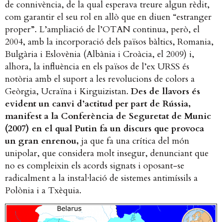
de connivència, de la qual esperava treure algun rèdit,
com garantir el seu rol en allò que en diuen “estranger
proper”. L’ampliació de l’OTAN continua, però, el
2004, amb la incorporació dels països bàltics, Romania,
Bulgària i Eslovènia (Albània i Croàcia, el 2009) i,
alhora, la influència en els països de l’ex URSS és
notòria amb el suport a les revolucions de colors a
Geòrgia, Ucraïna i Kirguizistan.
Des de llavors és
evident un canvi d’actitud per part de Rússia,
manifest a la Conferència de Seguretat de Munic
(2007) en el qual Putin fa un discurs que provoca
un gran enrenou,
ja que fa una crítica del món
unipolar, que considera molt insegur, denunciant que
no es compleixin els acords signats i oposant-se
radicalment a la instal·lació de sistemes antimíssils a
Polònia i a Txèquia.