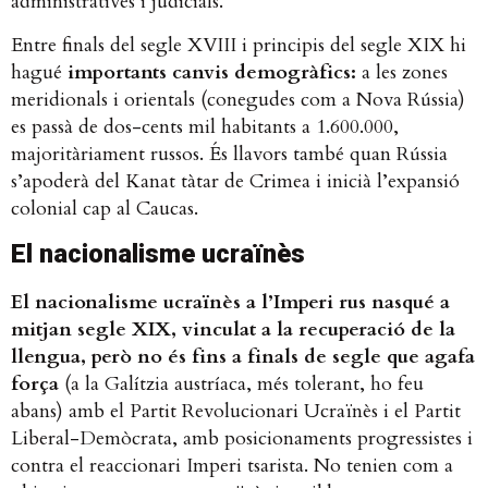
administratives i judicials.
Entre finals del segle XVIII i principis del segle XIX hi
hagué
importants canvis demogràfics:
a les zones
meridionals i orientals (conegudes com a Nova Rússia)
es passà de dos-cents mil habitants a 1.600.000,
majoritàriament russos. És llavors també quan Rússia
s’apoderà del Kanat tàtar de Crimea i inicià l’expansió
colonial cap al Caucas.
El nacionalisme ucraïnès
El nacionalisme ucraïnès a l’Imperi rus nasqué a
mitjan segle XIX, vinculat a la recuperació de la
llengua, però no és fins a finals de segle que agafa
força
(a la Galítzia austríaca, més tolerant, ho feu
abans) amb el Partit Revolucionari Ucraïnès i el Partit
Liberal-Demòcrata, amb posicionaments progressistes i
contra el reaccionari Imperi tsarista. No tenien com a