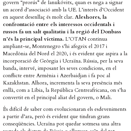
govern “prorús” de Ianukóvitx, quan es nega a signar
un acord d’associació amb la UE. L’interès d’Occident
en aquest desenllaç és molt clar.
Aleshores, la
confrontació entre els interessos occidentals i
russos fa un salt qualitatiu i la regió del Donbass
n’és la principal víctima.
L’OTAN continua
ampliant-se, Montenegro s’hi afegeix el 2017 i
Macedònia del Nord el 2020, i és evident que aspira a la
incorporació de Geòrgia i Ucraïna. Rússia, per la seva
banda, intervé, imposant les seves condicions, en el
conflicte entre Armènia i Azerbaidjan i fa poc al
Kazakhstan. Alhora, incrementa la seva presència més
enllà, com a Líbia, la República Centreafricana, on s’ha
convertit en el principal aliat del govern, o Mali.
És difícil de saber com evolucionaran els esdeveniments
a partir d’ara, però és evident que tindran grans
conseqüències. Ucraïna pot quedar sotmesa una altra