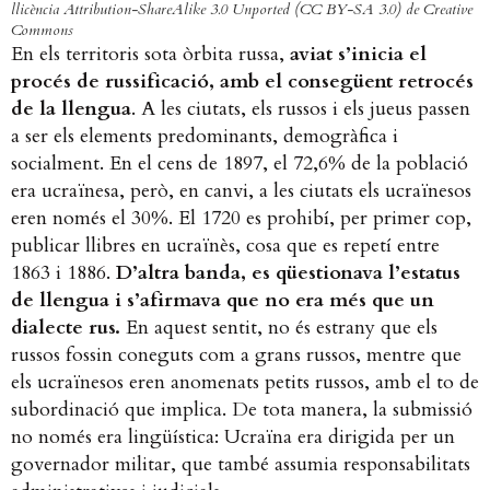
llicència Attribution-ShareAlike 3.0 Unported (CC BY-SA 3.0) de Creative
Commons
En els territoris sota òrbita russa,
aviat s’inicia el
procés de russificació, amb el consegüent retrocés
de la llengua
. A les ciutats, els russos i els jueus passen
a ser els elements predominants, demogràfica i
socialment. En el cens de 1897, el 72,6% de la població
era ucraïnesa, però, en canvi, a les ciutats els ucraïnesos
eren només el 30%. El 1720 es prohibí, per primer cop,
publicar llibres en ucraïnès, cosa que es repetí entre
1863 i 1886.
D’altra banda, es qüestionava l’estatus
de llengua i s’afirmava que no era més que un
dialecte rus.
En aquest sentit, no és estrany que els
russos fossin coneguts com a grans russos, mentre que
els ucraïnesos eren anomenats petits russos, amb el to de
subordinació que implica. De tota manera, la submissió
no només era lingüística: Ucraïna era dirigida per un
governador militar, que també assumia responsabilitats