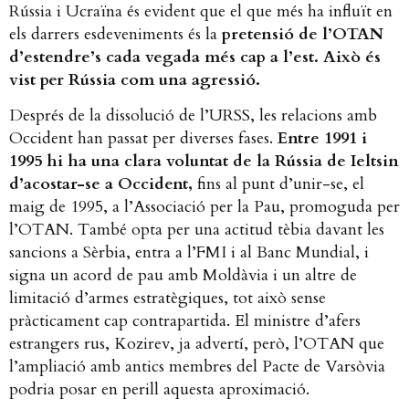
Rússia i Ucraïna és evident que el que més ha influït en
els darrers esdeveniments és la
pretensió de l’OTAN
d’estendre’s cada vegada més cap a l’est. Això és
vist per Rússia com una agressió.
Després de la dissolució de l’URSS, les relacions amb
Occident han passat per diverses fases.
Entre 1991 i
1995 hi ha una clara voluntat de la Rússia de Ieltsin
d’acostar-se a Occident,
fins al punt d’unir-se, el
maig de 1995, a l’Associació per la Pau, promoguda per
l’OTAN. També opta per una actitud tèbia davant les
sancions a Sèrbia, entra a l’FMI i al Banc Mundial, i
signa un acord de pau amb Moldàvia i un altre de
limitació d’armes estratègiques, tot això sense
pràcticament cap contrapartida. El ministre d’afers
estrangers rus, Kozirev, ja advertí, però, l’OTAN que
l’ampliació amb antics membres del Pacte de Varsòvia
podria posar en perill aquesta aproximació.