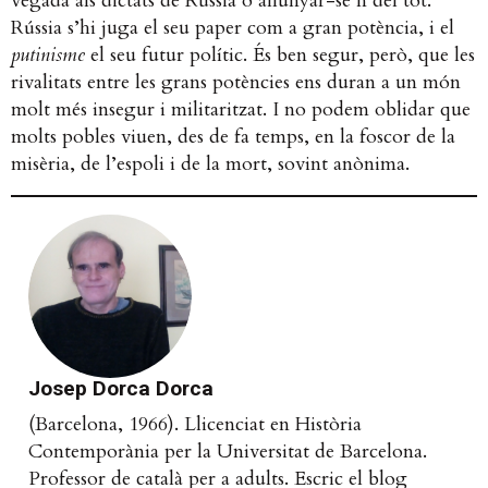
vegada als dictats de Rússia o allunyar-se’n del tot.
Rússia s’hi juga el seu paper com a gran potència, i el
putinisme
el seu futur polític. És ben segur, però, que les
rivalitats entre les grans potències ens duran a un món
molt més insegur i militaritzat. I no podem oblidar que
molts pobles viuen, des de fa temps, en la foscor de la
misèria, de l’espoli i de la mort, sovint anònima.
Josep Dorca Dorca
(Barcelona, 1966). Llicenciat en Història
Contemporània per la Universitat de Barcelona.
Professor de català per a adults. Escric el blog