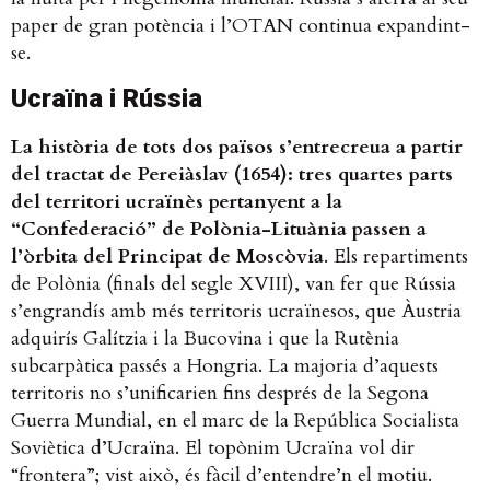
paper de gran potència i l’OTAN continua expandint-
se.
Ucraïna i Rússia
La història de tots dos països s’entrecreua a partir
del tractat de Pereiàslav (1654): tres quartes parts
del territori ucraïnès pertanyent a la
“Confederació” de Polònia-Lituània passen a
l’òrbita del Principat de Moscòvia
. Els repartiments
de Polònia (finals del segle XVIII), van fer que Rússia
s’engrandís amb més territoris ucraïnesos, que Àustria
adquirís Galítzia i la Bucovina i que la Rutènia
subcarpàtica passés a Hongria. La majoria d’aquests
territoris no s’unificarien fins després de la Segona
Guerra Mundial, en el marc de la República Socialista
Soviètica d’Ucraïna. El topònim Ucraïna vol dir
“frontera”; vist això, és fàcil d’entendre’n el motiu.