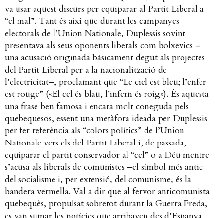
va usar aquest discurs per equiparar al Partit Liberal a
“el mal”. Tant és així que durant les campanyes
electorals de l’Union Nationale, Duplessis sovint
presentava als seus oponents liberals com bolxevics –
una acusació originada bàsicament degut als projectes
del Partit Liberal per a la nacionalització de
l’electricitat–, proclamant que “
Le ciel est bleu; l’enfer
est rouge
” («El cel és blau, l’infern és roig»). És aquesta
una frase ben famosa i encara molt coneguda pels
quebequesos, essent una metàfora ideada per Duplessis
per fer referència als “colors polítics” de l’Union
Nationale vers els del Partit Liberal i, de passada,
equiparar el partit conservador al “cel” o a Déu mentre
s’acusa als liberals de comunistes –el símbol més antic
del socialisme i, per extensió, del comunisme, és la
bandera vermella. Val a dir que al fervor anticomunista
quebequès, propulsat sobretot durant la Guerra Freda,
es van sumar les notícies que arribaven des d’Espanya