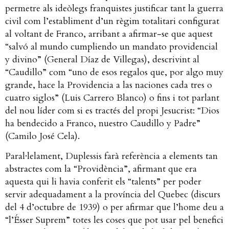
permetre als ideòlegs franquistes justificar tant la guerra
civil com l’establiment d’un règim totalitari configurat
al voltant de Franco, arribant a afirmar-se que aquest
“salvó al mundo cumpliendo un mandato providencial
y divino” (General Díaz de Villegas), descrivint al
“Caudillo” com “uno de esos regalos que, por algo muy
grande, hace la Providencia a las naciones cada tres o
cuatro siglos” (Luis Carrero Blanco) o fins i tot parlant
del nou líder com si es tractés del propi Jesucrist: “Dios
ha bendecido a Franco, nuestro Caudillo y Padre”
(Camilo José Cela).
Paral·lelament, Duplessis farà referència a elements tan
abstractes com la “Providència”, afirmant que era
aquesta qui li havia conferit els “talents” per poder
servir adequadament a la província del Quebec (discurs
del 4 d’octubre de 1939) o per afirmar que l’home deu a
“l’Ésser Suprem” totes les coses que pot usar pel benefici