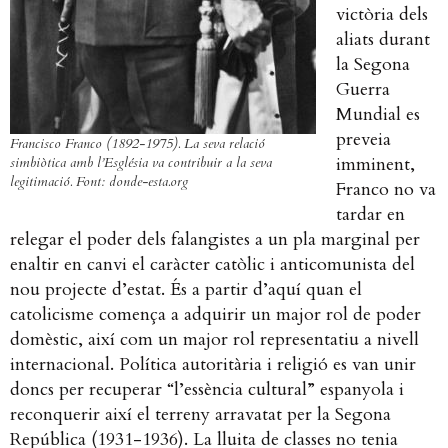
victòria dels
aliats durant
la Segona
Guerra
Mundial es
preveia
Francisco Franco (1892-1975). La seva relació
imminent,
simbiòtica amb l’Església va contribuir a la seva
legitimació. Font: donde-esta.org
Franco no va
tardar en
relegar el poder dels falangistes a un pla marginal per
enaltir en canvi el caràcter catòlic i anticomunista del
nou projecte d’estat. És a partir d’aquí quan el
catolicisme comença a adquirir un major rol de poder
domèstic, així com un major rol representatiu a nivell
internacional. Política autoritària i religió es van unir
doncs per recuperar “l’essència cultural” espanyola i
reconquerir així el terreny arravatat per la Segona
República (1931-1936). La lluita de classes no tenia