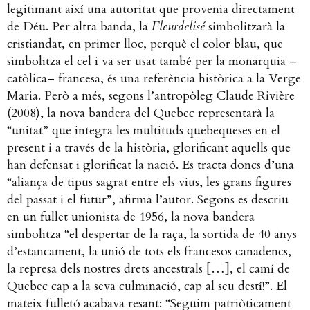
legitimant així una autoritat que provenia directament
de Déu. Per altra banda, la
Fleurdelisé
simbolitzarà la
cristiandat, en primer lloc, perquè el color blau, que
simbolitza el cel i va ser usat també per la monarquia –
catòlica– francesa, és una referència històrica a la Verge
Maria. Però a més, segons l’antropòleg Claude Rivière
(2008), la nova bandera del Quebec representarà la
“unitat” que integra les multituds quebequeses en el
present i a través de la història, glorificant aquells que
han defensat i glorificat la nació. Es tracta doncs d’una
“aliança de tipus sagrat entre els vius, les grans figures
del passat i el futur”, afirma l’autor. Segons es descriu
en un fullet unionista de 1956, la nova bandera
simbolitza “el despertar de la raça, la sortida de 40 anys
d’estancament, la unió de tots els francesos canadencs,
la represa dels nostres drets ancestrals […], el camí de
Quebec cap a la seva culminació, cap al seu destí!”. El
mateix fulletó acabava resant: “Seguim patriòticament