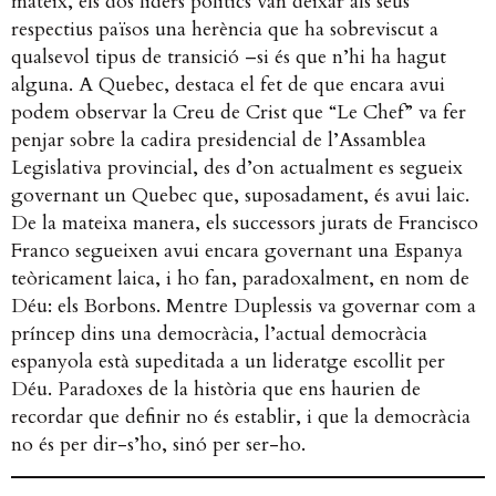
mateix, els dos líders polítics van deixar als seus
respectius països una herència que ha sobreviscut a
qualsevol tipus de transició –si és que n’hi ha hagut
alguna. A Quebec, destaca el fet de que encara avui
podem observar la Creu de Crist que “Le Chef” va fer
penjar sobre la cadira presidencial de l’Assamblea
Legislativa provincial, des d’on actualment es segueix
governant un Quebec que, suposadament, és avui laic.
De la mateixa manera, els successors jurats de Francisco
Franco segueixen avui encara governant una Espanya
teòricament laica, i ho fan, paradoxalment, en nom de
Déu: els Borbons. Mentre Duplessis va governar com a
príncep dins una democràcia, l’actual democràcia
espanyola està supeditada a un lideratge escollit per
Déu. Paradoxes de la història que ens haurien de
recordar que definir no és establir, i que la democràcia
no és per dir-s’ho, sinó per ser-ho.