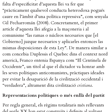
falta d’especificitat d’aquesta llei va fer que
“pràcticament qualsevol conducta heterodoxa pogués
caure en l’àmbit d’una política repressiva”, com senyala
Gil Pecharromán (2008). Concretament, el primer
article d’aquesta llei afegia a la maçoneria i al
comunisme “las ramas o núcleos necesarios que [el
Gobierno] juzque necesarios y aplicarles entonces las
mismas disposiciones de esta Ley”. De manera similar a
com concebia Duplessis el Quebec dins el context nord
americà, Franco entenia Espanya com “El Centinela de
Occidente”, un títol al que el dictador va honrar amb
les seves polítiques anticomunistes, pràctiques ideades
per evitar la desaparició de la civilització occidental i
“verdadera”, altrament dita civilització
cristiana
.
Representacions polítiques o més enllà del partit
Per regla general, els règims totalitaris més rellevants
del segle XX han estat construïts i definits al voltant