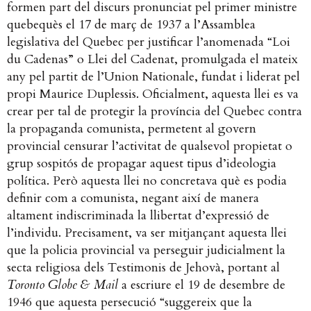
formen part del discurs pronunciat pel primer ministre
quebequès el 17 de març de 1937 a l’Assamblea
legislativa del Quebec per justificar l’anomenada “Loi
du Cadenas” o Llei del Cadenat, promulgada el mateix
any pel partit de l’Union Nationale, fundat i liderat pel
propi Maurice Duplessis. Oficialment, aquesta llei es va
crear per tal de protegir la província del Quebec contra
la propaganda comunista, permetent al govern
provincial censurar l’activitat de qualsevol propietat o
grup sospitós de propagar aquest tipus d’ideologia
política. Però aquesta llei no concretava què es podia
definir com a comunista, negant així de manera
altament indiscriminada la llibertat d’expressió de
l’individu. Precisament, va ser mitjançant aquesta llei
que la policia provincial va perseguir judicialment la
secta religiosa dels Testimonis de Jehovà, portant al
Toronto Globe & Mail
a escriure el 19 de desembre de
1946 que aquesta persecució “suggereix que la