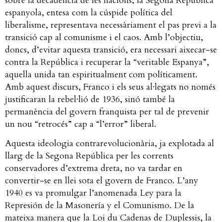
sobre la decadència de les nacions, la Segona República
espanyola, entesa com la cúspide política del
liberalisme, representava necessàriament el pas previ a la
transició cap al comunisme i el caos. Amb l’objectiu,
doncs, d’evitar aquesta transició, era necessari aixecar-se
contra la República i recuperar la “veritable Espanya”,
aquella unida tan espiritualment com políticament.
Amb aquest discurs, Franco i els seus al·legats no només
justificaran la rebel·lió de 1936, sinó també la
permanència del govern franquista per tal de prevenir
un nou “retrocés” cap a “l’error” liberal.
Aquesta ideologia contrarevolucionària, ja explotada al
llarg de la Segona República per les corrents
conservadores d’extrema dreta, no va tardar en
convertir-se en llei sota el govern de Franco. L’any
1940 es va promulgar l’anomenada Ley para la
Represión de la Masonería y el Comunismo. De la
mateixa manera que la Loi du Cadenas de Duplessis, la