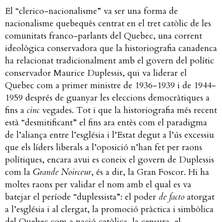
El “clerico-nacionalisme” va ser una forma de
nacionalisme quebequès
centrat en el tret catòlic de les
comunitats franco-parlants del Quebec, una corrent
ideològica conservadora que la historiografia canadenca
ha relacionat tradicionalment amb el govern del polític
conservador Maurice Duplessis, qui va liderar el
Quebec com a primer ministre de 1936-1939 i de 1944-
1959 després de guanyar les eleccions democràtiques a
fins a
cinc
vegades. Tot i que la historiografia més recent
està “desmitificant” el fins ara entès com el paradigma
de l’aliança entre l’església i l’Estat degut a l’ús excessiu
que els líders liberals a l’oposició n’han fet per raons
polítiques, encara avui es coneix el govern de Duplessis
com la
Grande Noirceur
,
és a dir, la Gran Foscor. Hi ha
moltes raons per validar el nom amb el qual es va
batejar el període “duplessista”: el poder
de facto
atorgat
a l’església i al clergat, la promoció pràctica i simbòlica
del Quebec com a nació catòlica, la censura, el