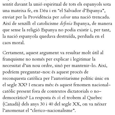
sentit davant la unió espiritual de tots els espanyols sota
una mateixa fe, en Déu i en “el Salvador d’Espanya”,
enviat per la Providència per
salvar
una nació trencada.
Així de senzill: el catolicisme
definia
Espanya, de manera
que sense la religió Espanya no podia existir i, per tant,
la nació espanyola quedava destruïda, perduda en el
caos moral.
Certament, aquest argument va resultar molt útil al
franquisme no només per explicar i legitimar la
necessitat d’un nou ordre, sinó per mantenir-lo. Així,
podríem preguntar-nos: és aquest procés de
reconquesta catòlica per l’autoritarisme polític únic en
el segle XX? I encara més: és aquest fenomen nacional-
catòlic present fora de contextos dictatorials o no-
democràtics? La resposta és
sí
: el trobem al Quebec
(Canadà) dels anys 30 i 40 del segle XX, on va néixer
l’anomenat el “clerico-nacionalisme”.