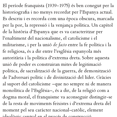
El període franquista (1939-1975) és ben conegut per la
historiografia i no menys recordat per l’Espanya actual.
Es descriu i es recorda com una època obscura, marcada
per la por, la repressió i la venjança política. Un capítol
de la història d’Espanya que es va caracteritzar per
l’enaltiment del nacionalisme, el catolicisme i el
militarisme, i per la unió
de facto
entre la fe política i la
fe religiosa, és a dir entre l’església espanyola més
autoritària i la política d’extrema dreta. Sobre aquesta
unió de poder es construiran mites de legitimació
política, de sacralització de la guerra, de demonització
de l’adversari polític i de divinització del líder. Gràcies
al suport del catolicisme –que no sempre ni de manera
monolítica de l’Església–, és a dir, de la religió com a
dogma moral, el franquisme va aconseguir distingir-se
de la resta de moviments feixistes i d’extrema dreta del
moment pel seu caràcter nacional-catòlic, element
ideològic central en el procés de construcció,