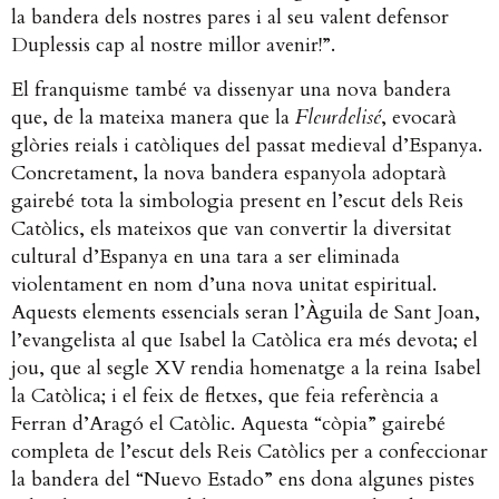
la bandera dels nostres pares i al seu valent defensor
Duplessis cap al nostre millor avenir!”.
El franquisme també va dissenyar una nova bandera
que, de la mateixa manera que la
Fleurdelisé
, evocarà
glòries reials i catòliques del passat medieval d’Espanya.
Concretament, la nova bandera espanyola adoptarà
gairebé tota la simbologia present en l’escut dels Reis
Catòlics, els mateixos que van convertir la diversitat
cultural d’Espanya en una tara a ser eliminada
violentament en nom d’una nova unitat espiritual.
Aquests elements essencials seran l’Àguila de Sant Joan,
l’evangelista al que Isabel la Catòlica era més devota; el
jou, que al segle XV rendia homenatge a la reina Isabel
la Catòlica; i el feix de fletxes, que feia referència a
Ferran d’Aragó el Catòlic. Aquesta “còpia” gairebé
completa de l’escut dels Reis Catòlics per a confeccionar
la bandera del “Nuevo Estado” ens dona algunes pistes