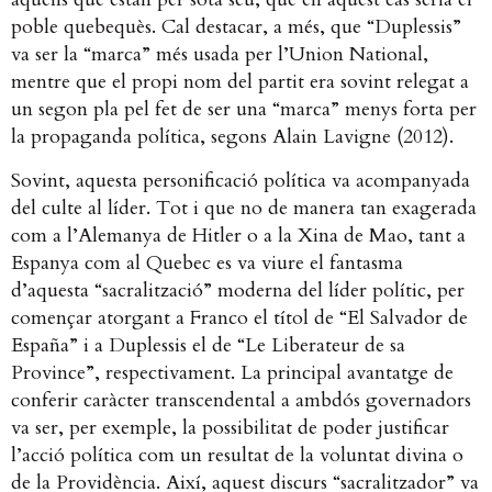
poble quebequès. Cal destacar, a més, que “Duplessis”
va ser la “marca” més usada per l’Union National,
mentre que el propi nom del partit era sovint relegat a
un segon pla pel fet de ser una “marca” menys forta per
la propaganda política, segons Alain Lavigne (2012).
Sovint, aquesta personificació política va acompanyada
del culte al líder. Tot i que no de manera tan exagerada
com a l’Alemanya de Hitler o a la Xina de Mao, tant a
Espanya com al Quebec es va viure el fantasma
d’aquesta “sacralització” moderna del líder polític, per
començar atorgant a Franco el títol de “El Salvador de
España” i a Duplessis el de “Le Liberateur de sa
Province”, respectivament. La principal avantatge de
conferir caràcter transcendental a ambdós governadors
va ser, per exemple, la possibilitat de poder justificar
l’acció política com un resultat de la voluntat divina o
de la Providència. Així, aquest discurs “sacralitzador” va