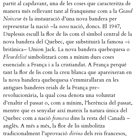
partit al capdavant, una de les coses que caracteritza de
manera més rellevant tant al franquisme com a la
Grand
Noirceur
és la instauració d’una nova bandera per
representar la nació –la
nova
nació, doncs. El 1947,
Duplessis escull la flor de lis com el símbol central de la
nova bandera del Quebec, que substituirà la famosa –i
britànica– Union Jack. La nova bandera quebequesa o
Fleurdelisé
simbolitzarà com a mínim dues coses
essencials: a França i a la cristiandat. A França perquè
tant la flor de lis com la creu blanca que apareixeran en
la nova bandera quebequesa s’emmirallaran en les
antigues banderes reials de la França pre-
revolucionària, la qual cosa denota una voluntat
d’enaltir el passat o, com a mínim, l’herència del passat,
mentre que es senyalar així mateix la natura única del
Quebec com a nació
francesa
dins la resta del Canadà –
anglès. A més a més, la flor de lis simbolitza
tradicionalment l’aprovació
divina
dels reis francesos,