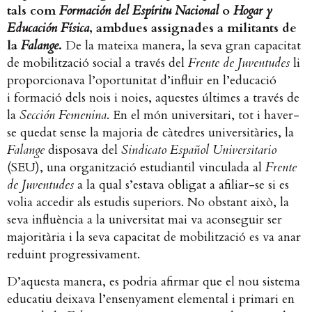
tals com
Formación del Espíritu Nacional
o
Hogar y
Educación Física
, ambdues assignades a militants de
la
Falange
.
De la mateixa manera, la seva gran capacitat
de mobilització social a través del
Frente de Juventudes
li
proporcionava l’oportunitat d’influir en l’educació
i formació dels nois i noies, aquestes últimes a través de
la
Sección Femenina
. En el món universitari, tot i haver-
se quedat sense la majoria de càtedres universitàries, la
Falange
disposava del
Sindicato Español Universitario
(SEU), una organització estudiantil vinculada al
Frente
de Juventudes
a la qual s’estava obligat a afiliar-se si es
volia accedir als estudis superiors. No obstant això, la
seva influència a la universitat mai va aconseguir ser
majoritària i la seva capacitat de mobilització es va anar
reduint progressivament.
D’aquesta manera, es podria afirmar que el nou sistema
educatiu deixava l’ensenyament elemental i primari en