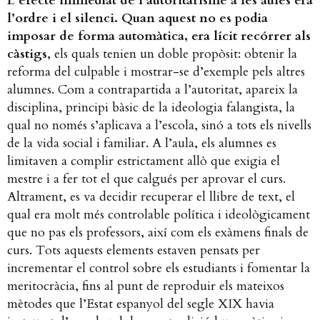
L’efecte immediat de l’autoritarisme a les aules era
l’ordre i el silenci. Quan aquest no es podia
imposar de forma automàtica, era lícit recórrer als
càstigs
, els quals tenien un doble propòsit: obtenir la
reforma del culpable i mostrar-se d’exemple pels altres
alumnes. Com a contrapartida a l’autoritat, apareix la
disciplina, principi bàsic de la ideologia falangista, la
qual no només s’aplicava a l’escola, sinó a tots els nivells
de la vida social i familiar. A l’aula, els alumnes es
limitaven a complir estrictament allò que exigia el
mestre i a fer tot el que calgués per aprovar el curs.
Altrament, es va decidir recuperar el llibre de text, el
qual era molt més controlable política i ideològicament
que no pas els professors, així com els exàmens finals de
curs. Tots aquests elements estaven pensats per
incrementar el control sobre els estudiants i fomentar la
meritocràcia, fins al punt de reproduir els mateixos
mètodes que l’Estat espanyol del segle XIX havia