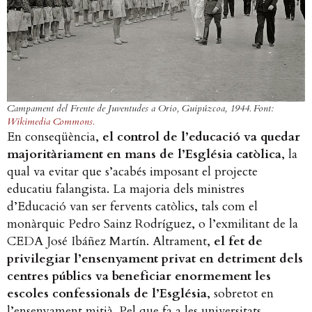
Campament del Frente de Juventudes a Orio, Guipúzcoa, 1944. Font:
Wikimedia Commons.
En conseqüència,
el control de l’educació va quedar
majoritàriament en mans de l’Església catòlica
, la
qual va evitar que s’acabés imposant el projecte
educatiu falangista. La majoria dels ministres
d’Educació van ser fervents catòlics, tals com el
monàrquic Pedro Sainz Rodríguez, o l’exmilitant de la
CEDA José Ibáñez Martín. Altrament,
el fet de
privilegiar l’ensenyament privat en detriment dels
centres públics va beneficiar enormement les
escoles confessionals de l’Església
, sobretot en
l’ensenyament mitjà. Pel que fa a les universitats,