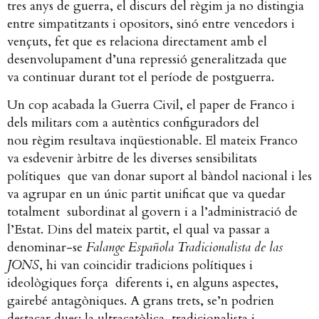
tres anys de guerra, el discurs del règim ja no distingia
entre simpatitzants i opositors, sinó entre vencedors i
vençuts, fet que es relaciona directament amb el
desenvolupament d’una repressió generalitzada que
va continuar durant tot el període de postguerra.
Un cop acabada la Guerra Civil, el paper de Franco i
dels militars com a autèntics configuradors del
nou règim resultava inqüestionable. El mateix Franco
va esdevenir àrbitre de les diverses sensibilitats
polítiques que van donar suport al bàndol nacional i les
va agrupar en un únic partit unificat que va quedar
totalment subordinat al govern i a l’administració de
l’Estat. Dins del mateix partit, el qual va passar a
denominar-se
Falange Española Tradicionalista de las
JONS
, hi van coincidir tradicions polítiques i
ideològiques força diferents i, en alguns aspectes,
gairebé antagòniques. A grans trets, se’n podrien
destacar dues: la ultracatòlica, tradicionalista i