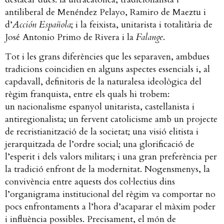
antiliberal de Menéndez Pelayo, Ramiro de Maeztu i
d’
Acción Española
; i la feixista, unitarista i totalitària de
José Antonio Primo de Rivera i la
Falange
.
Tot i les grans diferències que les separaven, ambdues
tradicions coincidien en alguns aspectes essencials i, al
capdavall, definitoris de la naturalesa ideològica del
règim franquista, entre els quals hi trobem:
un nacionalisme espanyol unitarista, castellanista i
antiregionalista; un fervent catolicisme amb un projecte
de recristianització de la societat; una visió elitista i
jerarquitzada de l’ordre social; una glorificació de
l’esperit i dels valors militars; i una gran preferència per
la tradició enfront de la modernitat. Nogensmenys, la
convivència entre aquests dos col·lectius dins
l’organigrama institucional del règim va comportar no
pocs enfrontaments a l’hora d’acaparar el màxim poder
i influència possibles. Precisament, el món de