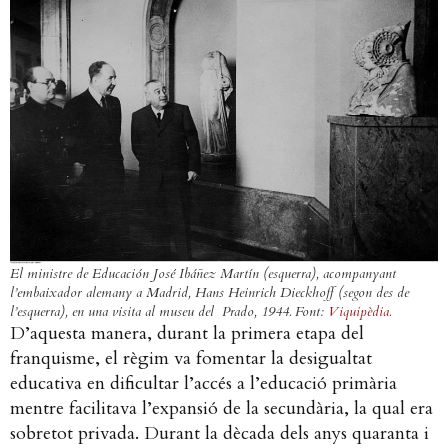
El ministre de Educación José Ibáñez Martín (esquerra), acompanyant
l’embaixador alemany a Madrid, Hans Heinrich Dieckhoff (segon des de
l’esquerra), en una visita al museu del Prado, 1944. Font:
Viquipèdia.
D’aquesta manera, durant la primera etapa del
franquisme, el règim va fomentar la desigualtat
educativa en dificultar l’accés a l’educació primària
mentre facilitava l’expansió de la secundària, la qual era
sobretot privada. Durant la dècada dels anys quaranta i