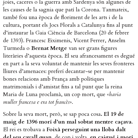
joies, caceres o la guerra amb Sardenya són algunes de
les causes de la sagnia que patí la Corona. Tanmateix,
també fou una època de floriment de les arts i de la
cultura, portant els Jocs Florals a Catalunya fins al punt
d’instaurar la Gaia Ciència de Barcelona (20 de febrer
de 1393). Francesc Eiximenis, Vicent Ferrer, Anselm
Turmeda o
Bernat Metge
van ser grans figures
literàries d’aquesta època. El seu afrancesament es degué
en part a la seva voluntat de mantenir les seves fronteres
lliures d’amenaces: preferí decantar-se per mantenir
bones relacions amb França amb polítiques
matrimonials i d’amistat fins a tal punt que la reina
Maria de Luna proclamà, un cop mort, que «
havia
muller francesa e era tot francès
».
Sobre la seva mort, però, se sap poca cosa
.
El 19 de
maig de 1396 morí d’un mal sobtat mentre caçava
.
El rei es trobava a
Foixà perseguint una lloba dalt
del seu cavall quan
, de cop i volta,
en caigué i morí
.