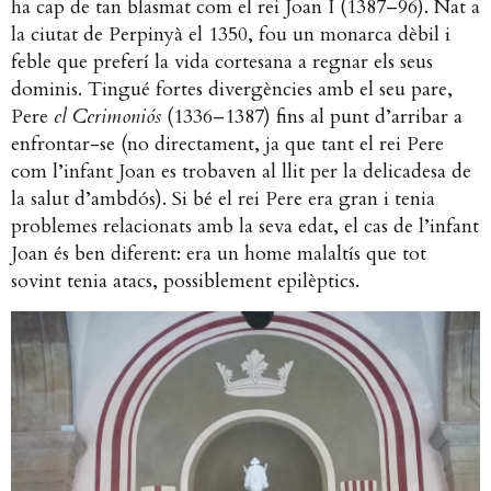
ha cap de tan blasmat com el rei Joan I (1387–96). Nat a
la ciutat de Perpinyà el 1350, fou un monarca dèbil i
feble que preferí la vida cortesana a regnar els seus
dominis. Tingué fortes divergències amb el seu pare,
Pere
el Cerimoniós
(1336–1387) fins al punt d’arribar a
enfrontar-se (no directament, ja que tant el rei Pere
com l’infant Joan es trobaven al llit per la delicadesa de
la salut d’ambdós). Si bé el rei Pere era gran i tenia
problemes relacionats amb la seva edat, el cas de l’infant
Joan és ben diferent: era un home malaltís que tot
sovint tenia atacs, possiblement epilèptics.