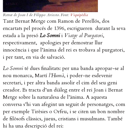
Retrat de Joan I de Filippo Ariosto. Font:
Viquipèdia
Tant Bernat Metge com Ramon de Perellós, dos
encartats pel procés de 1396, escrigueren durant la seva
estada a la presó
Lo Somni
i
Viatge al Purgatori
,
respectivament, apologies per demostrar llur
innocència i que l’ànima del rei es trobava al purgatori,
i per tant, en via de salvació.
Lo Somni
té dues finalitats: per una banda apropar-se al
nou monarca, Martí
l’Humà
, i poder-ne esdevenir
secretari, i per altra banda assolir el cim del seu geni
creador. Es tracta d’un diàleg entre el rei Joan i Bernat
Metge sobre la naturalesa de l’ànima. A aquesta
conversa s’hi van afegint un seguit de personatges, com
per exemple Tirèsies o Orfeu, i se citen un bon nombre
de filòsofs clàssics, jueus, cristians i musulmans. També
hi ha una descripció del rei: