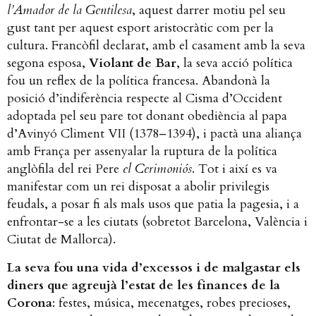
l’Amador de la Gentilesa
, aquest darrer motiu pel seu
gust tant per aquest esport aristocràtic com per la
cultura. Francòfil declarat, amb el casament amb la seva
segona esposa,
Violant de Bar
, la seva acció política
fou un reflex de la política francesa. Abandonà la
posició d’indiferència respecte al Cisma d’Occident
adoptada pel seu pare tot donant obediència al papa
d’Avinyó Climent VII (1378–1394), i pactà una aliança
amb França per assenyalar la ruptura de la política
anglòfila del rei Pere
el Cerimoniós
. Tot i així es va
manifestar com un rei disposat a abolir privilegis
feudals, a posar fi als mals usos que patia la pagesia, i a
enfrontar-se a les ciutats (sobretot Barcelona, València i
Ciutat de Mallorca).
La seva fou una vida d’excessos i de malgastar els
diners que agreujà l’estat de les finances de la
Corona
: festes, música, mecenatges, robes precioses,