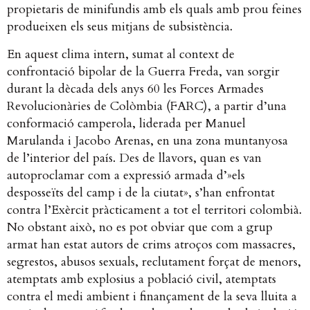
propietaris de minifundis amb els quals amb prou feines
produeixen els seus mitjans de subsistència.
En aquest clima intern, sumat al context de
confrontació bipolar de la Guerra Freda, van sorgir
durant la dècada dels anys 60 les Forces Armades
Revolucionàries de Colòmbia (FARC), a partir d’una
conformació camperola, liderada per Manuel
Marulanda i Jacobo Arenas, en una zona muntanyosa
de l’interior del país. Des de llavors, quan es van
autoproclamar com a expressió armada d’»els
desposseïts del camp i de la ciutat», s’han enfrontat
contra l’Exèrcit pràcticament a tot el territori colombià.
No obstant això, no es pot obviar que com a grup
armat han estat autors de crims atroços com massacres,
segrestos, abusos sexuals, reclutament forçat de menors,
atemptats amb explosius a població civil, atemptats
contra el medi ambient i finançament de la seva lluita a