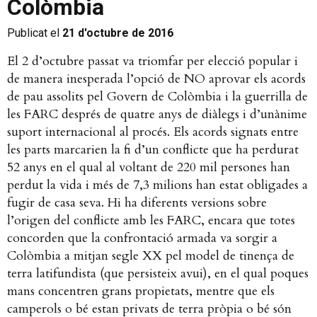
Colòmbia
Publicat el
21 d'octubre de 2016
El 2 d’octubre passat va triomfar per elecció popular i
de manera inesperada l’opció de NO aprovar els acords
de pau assolits pel Govern de Colòmbia i la guerrilla de
les FARC després de quatre anys de diàlegs i d’unànime
suport internacional al procés. Els acords signats entre
les parts marcarien la fi d’un conflicte que ha perdurat
52 anys en el qual al voltant de 220 mil persones han
perdut la vida i més de 7,3 milions han estat obligades a
fugir de casa seva.
Hi ha diferents versions sobre
l’origen del conflicte amb les FARC, encara que totes
concorden que la confrontació armada va sorgir a
Colòmbia a mitjan segle XX pel model de tinença de
terra latifundista (que persisteix avui), en el qual poques
mans concentren grans propietats, mentre que els
camperols o bé estan privats de terra pròpia o bé són