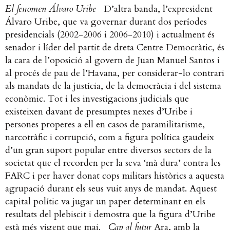
El fenomen Álvaro Uribe
D’altra banda, l’expresident
Álvaro Uribe, que va governar durant dos períodes
presidencials (2002-2006 i 2006-2010) i actualment és
senador i líder del partit de dreta Centre Democràtic, és
la cara de l’oposició al govern de Juan Manuel Santos i
al procés de pau de l’Havana, per considerar-lo contrari
als mandats de la justícia, de la democràcia i del sistema
econòmic. Tot i les investigacions judicials que
existeixen davant de presumptes nexes d’Uribe i
persones properes a ell en casos de paramilitarisme,
narcotràfic i corrupció, com a figura política gaudeix
d’un gran suport popular entre diversos sectors de la
societat que el recorden per la seva ‘mà dura’ contra les
FARC i per haver donat cops militars històrics a aquesta
agrupació durant els seus vuit anys de mandat. Aquest
capital polític va jugar un paper determinant en els
resultats del plebiscit i demostra que la figura d’Uribe
està més vigent que mai.
Cap al futur
Ara, amb la