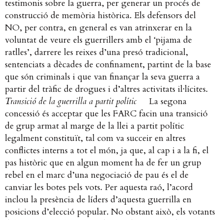
testimonis sobre la guerra, per generar un procés de
construcció de memòria històrica. Els defensors del
NO, per contra, en general es van atrinxerar en la
voluntat de veure els guerrillers amb el ‘pijama de
ratlles’, darrere les reixes d’una presó tradicional,
sentenciats a dècades de confinament, partint de la base
que són criminals i que van finançar la seva guerra a
partir del tràfic de drogues i d’altres activitats il·lícites.
Transició de la guerrilla a partit polític
La segona
concessió és acceptar que les FARC facin una transició
de grup armat al marge de la llei a partit polític
legalment constituït, tal com va succeir en altres
conflictes interns a tot el món, ja que, al cap i a la fi, el
pas històric que en algun moment ha de fer un grup
rebel en el marc d’una negociació de pau és el de
canviar les botes pels vots. Per aquesta raó, l’acord
inclou la presència de líders d’aquesta guerrilla en
posicions d’elecció popular. No obstant això, els votants