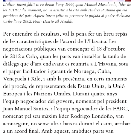
L’últim intent fallit es va donar l’any 1999, quan Manuel Marulanda, líder de
les FARC del moment, no va assistir a la cita amb Andrés Pastrana qui era
president del país. Aquest intent fallit va permetre la pujada al poder d’Álvaro
Uribe l’any 2002. Font: Diario El Heraldo
Per entendre els resultats, val la pena fer un breu repàs
de les característiques de l’acord de L’Havana. Les
negociacions públiques van començar el 18 d’octubre
de 2012 a Oslo, quan les parts van instal·lar la taula de
diàlegs que d’ara endavant es reuniria a L’Havana, sota
el paper facilitador i garant de Noruega, Cuba,
Veneçuela i Xile, i amb la presència, en certs moments
del procés, de representants dels Estats Units, la Unió
Europea i les Nacions Unides. Durant quatre anys
l’equip negociador del govern, nomenat pel president
Juan Manuel Santos, i l’equip negociador de les FARC,
nomenat pel seu màxim líder Rodrigo Londoño, van
aconseguir, no sense alts i baixos durant el camí, arribar
a un acord final. Amb aquest, ambdues parts van