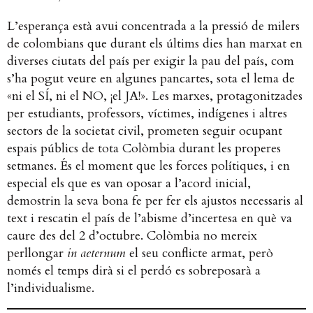
L’esperança està avui concentrada a la pressió de milers
de colombians que durant els últims dies han marxat en
diverses ciutats del país per exigir la pau del país, com
s’ha pogut veure en algunes pancartes, sota el lema de
«ni el SÍ, ni el NO, ¡el JA!». Les marxes, protagonitzades
per estudiants, professors, víctimes, indígenes i altres
sectors de la societat civil, prometen seguir ocupant
espais públics de tota Colòmbia durant les properes
setmanes.
És el moment que les forces polítiques, i en
especial els que es van oposar a l’acord inicial,
demostrin la seva bona fe per fer els ajustos necessaris al
text i rescatin el país de l’abisme d’incertesa en què va
caure des del 2 d’octubre. Colòmbia no mereix
perllongar
in aeternum
el
seu conflicte armat, però
només el temps dirà si el perdó es sobreposarà a
l’individualisme.