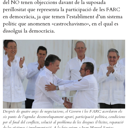
del NO tenen objeccions davant de la suposada
perillositat que representa la participació de les FARC
en democràcia, ja que temen l’establiment d’un sistema
polític que anomenen «castrochavismo», en el qual es
dissolgui la democràcia.
Després de quatre anys de negociacions, el Govern i les FARC acordaren els
sis punts de l’agenda: desenvolupament agrari, participació política, condicions
per el final del conflicte, solució al problema de les drogues il·lícites, reparació
de les víctimes i implementació. A la foto veiem a Juan Manuel Santos