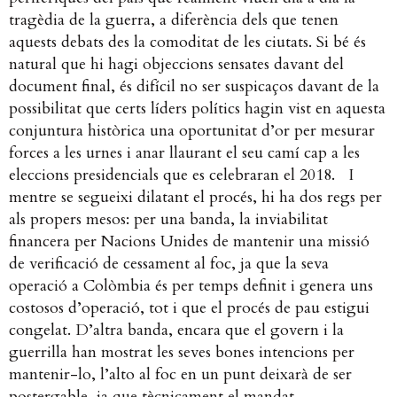
tragèdia de la guerra, a diferència dels que tenen
aquests debats des la comoditat de les ciutats. Si bé és
natural que hi hagi objeccions sensates davant del
document final, és difícil no ser suspicaços davant de la
possibilitat que certs líders polítics hagin vist en aquesta
conjuntura històrica una oportunitat d’or per mesurar
forces a les urnes i anar llaurant el seu camí cap a les
eleccions presidencials que es celebraran el 2018.
I
mentre se segueixi dilatant el procés, hi ha dos regs per
als propers mesos: per una banda, la inviabilitat
financera per Nacions Unides de mantenir una missió
de verificació de cessament al foc, ja que la seva
operació a Colòmbia és per temps definit i genera uns
costosos d’operació, tot i que el procés de pau estigui
congelat. D’altra banda, encara que el govern i la
guerrilla han mostrat les seves bones intencions per
mantenir-lo, l’alto al foc en un punt deixarà de ser
postergable, ja que tècnicament el mandat