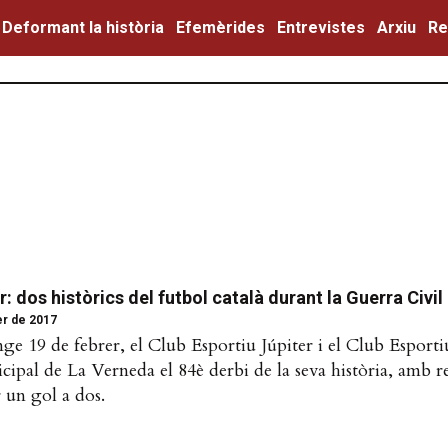
Deformant la història
Efemèrides
Entrevistes
Arxiu
Re
r: dos històrics del futbol català durant la Guerra Civil
er de 2017
ge 19 de febrer, el Club Esportiu Júpiter i el Club Esport
cipal de La Verneda el 84è derbi de la seva història, amb re
r un gol a dos.