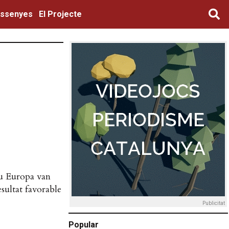
ssenyes
El Projecte
iu Europa van
sultat favorable
Publicitat
Popular