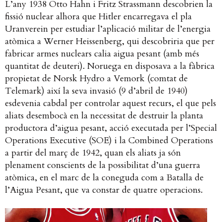
L’any 1938 Otto Hahn i Fritz Strassmann descobrien la
fissió nuclear alhora que Hitler encarregava el pla
Uranverein per estudiar l’aplicació militar de l’energia
atòmica a Werner Heissenberg, qui descobriria que per
fabricar armes nuclears calia aigua pesant (amb més
quantitat de deuteri). Noruega en disposava a la fàbrica
propietat de Norsk Hydro a Vemork (comtat de
Telemark) així la seva invasió (9 d’abril de 1940)
esdevenia cabdal per controlar aquest recurs, el que pels
aliats desembocà en la necessitat de destruir la planta
productora d’aigua pesant, acció executada per l’Special
Operations Executive (SOE) i la Combined Operations
a partir del març de 1942, quan els aliats ja són
plenament conscients de la possibilitat d’una guerra
atòmica, en el marc de la coneguda com a Batalla de
l’Aigua Pesant, que va constar de quatre operacions.