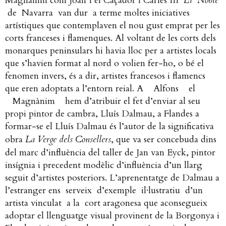
Magnànim com Joan I el Caçador i Carles III
El Noble
de Navarra van dur a terme moltes iniciatives
artístiques que contemplaven el nou gust emprat per les
corts franceses i flamenques. Al voltant de les corts dels
monarques peninsulars hi havia lloc per a artistes locals
que s’havien format al nord o volien fer-ho, o bé el
fenomen invers, és a dir, artistes francesos i flamencs
que eren adoptats a l’entorn reial.
A Alfons el
Magnànim hem
d’atribuir el fet d’enviar al seu
propi pintor de cambra, Lluís Dalmau, a Flandes a
formar-se el
Lluís Dalmau és l’autor de la significativa
obra
La Verge dels Consellers
, que va ser concebuda dins
del marc d’influència del taller de Jan van Eyck, pintor
insígnia i precedent modèlic d’influència d’un llarg
seguit d’artistes posteriors. L’aprenentatge de Dalmau a
l’estranger ens serveix d’exemple il·lustratiu d’un
artista vinculat a la cort aragonesa que aconsegueix
adoptar el llenguatge visual provinent de la Borgonya i