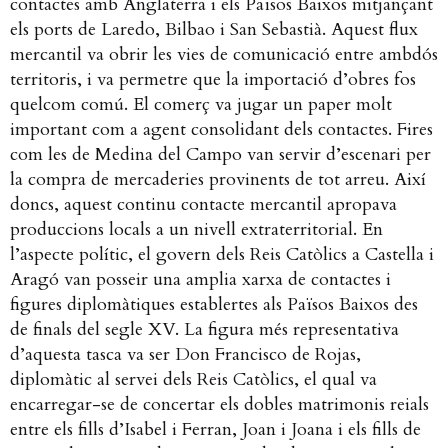
contactes amb Anglaterra i els Països Baixos mitjançant
els ports de Laredo, Bilbao i San Sebastià. Aquest flux
mercantil va obrir les vies de comunicació entre ambdós
territoris, i va permetre que la importació d’obres fos
quelcom comú. El comerç va jugar un paper molt
important com a agent consolidant dels contactes. Fires
com les de Medina del Campo van servir d’escenari per
la compra de mercaderies provinents de tot arreu. Així
doncs, aquest continu contacte mercantil apropava
produccions locals a un nivell extraterritorial. En
l’aspecte polític, el govern dels Reis Catòlics a Castella i
Aragó van posseir una amplia xarxa de contactes i
figures diplomàtiques establertes als Països Baixos des
de finals del segle XV. La figura més representativa
d’aquesta tasca va ser
Don Francisco de Rojas,
diplomàtic al servei dels Reis Catòlics, el qual va
encarregar-se de concertar els dobles matrimonis reials
entre els fills d’Isabel i Ferran, Joan i Joana i els fills de