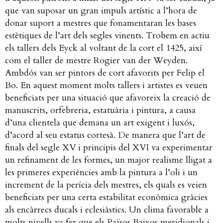
que van suposar un gran impuls artístic a l’hora de
donar suport a mestres que fonamentaran les bases
estètiques de l’art dels segles vinents. Trobem en actiu
els tallers dels Eyck al voltant de la cort el 1425, així
com el taller de mestre Rogier van der Weyden.
Ambdós van ser pintors de cort afavorits per Felip el
Bo.
En aquest moment molts tallers i artistes es veuen
beneficiats per una situació que afavoreix la creació de
manuscrits, orfebreria, estatuària i pintura, a causa
d’una clientela que demana un art exigent i luxós,
d’acord al seu estatus cortesà. De manera que l’art de
finals del segle XV i principis del XVI va experimentar
un refinament de les formes, un major realisme lligat a
les primeres experiències amb la pintura a l’oli i un
increment de la perícia dels mestres, els quals es veien
beneficiats per una certa estabilitat econòmica gràcies
als encàrrecs ducals i eclesiàstics. Un clima favorable a
molts nivells va fer que els Països Baixos meridionals i