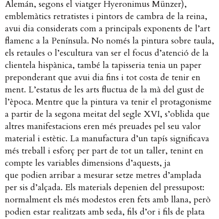
Alemán, segons el viatger Hyeronimus Münzer),
emblemàtics retratistes i pintors de cambra de la reina,
avui dia considerats com a principals exponents de l’art
flamenc a la Península.
No només la pintura sobre taula,
els retaules o l’escultura van ser el focus d’atenció de la
clientela hispànica, també la tapisseria tenia un paper
preponderant que avui dia fins i tot costa de tenir en
ment. L’estatus de les arts fluctua de
la mà del gust de
l’època. Mentre que la pintura va tenir el protagonisme
a partir de la segona meitat del segle XVI, s’oblida que
altres manifestacions eren més preuades pel seu valor
material i estètic. La manufactura d’un tapís significava
més treball i esforç per part de tot un taller, tenint en
compte les variables dimensions d’aquests, ja
que
podien arribar a mesurar setze metres d’amplada
per sis d’alçada. Els materials depenien del pressupost:
normalment els més modestos eren fets amb llana, però
podien estar realitzats amb seda, fils d’or i fils de plata