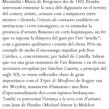
Maximilià i Maria de Borgonya des de 1492. Resulta
interessant esmentar la tasca dels dignataris en el terreny
del comerç artístic, actuant com a mitjancers entre
mestres i clientela.
Gràcies als contactes establerts en
institucions i corts estrangeres, es va estimular la
presència d’artistes flamencs en corts hispàniques, un fet
que va suposar la diàspora del gust per l’art “nòrdic”,
com a garantia qualitativa i estatus del client.
N’és un
exemple de molts el mecenatge impulsat pels Reis
Catòlics, i, concretament, per Isabel de Castella. Sabem
que era una gran entusiasta de l’art flamenc i en els seus
inventaris recopilats per Sánchez Cantón, a principis del
segle XX, es veuen reflectides obres de gran
importància com el
Tríptic de Miraflores
de Rogier van
der Weyden, manuscrits il·luminats i una llista
d’aproximadament dos-cents tapissos brabançons.
També va patrocinar l’estança a la seva cort d’artistes
com Juan de Flandes i Michael Sittow (o Melchor