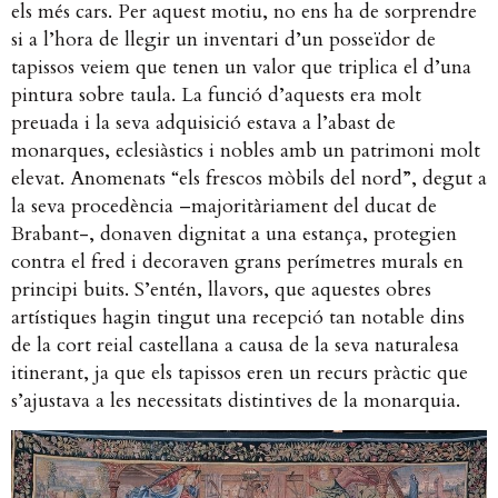
els més cars. Per aquest motiu, no ens ha de sorprendre
si a l’hora de llegir un inventari d’un posseïdor de
tapissos veiem que tenen un valor que triplica el d’una
pintura sobre taula. La funció d’aquests era molt
preuada i la seva adquisició estava a l’abast
de
monarques, eclesiàstics i nobles amb un patrimoni molt
elevat. Anomenats “els frescos mòbils del nord”, degut a
la seva procedència –majoritàriament del ducat de
Brabant-, donaven dignitat a una estança, protegien
contra el fred i decoraven grans perímetres murals en
principi buits. S’entén, llavors, que aquestes obres
artístiques hagin tingut una recepció tan
notable dins
de la cort reial castellana a causa de la seva naturalesa
itinerant, ja que els tapissos eren un recurs pràctic que
s’ajustava a les necessitats distintives de la monarquia.