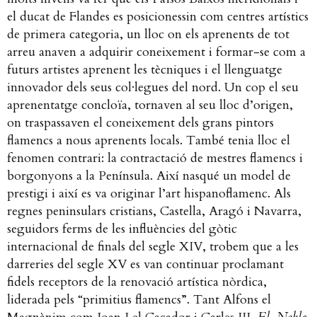
el ducat de Flandes es posicionessin com centres artístics
de primera categoria, un lloc on els aprenents de tot
arreu anaven a adquirir coneixement i formar-se com a
futurs artistes aprenent les tècniques i el llenguatge
innovador dels seus col·legues del nord. Un cop el seu
aprenentatge concloïa, tornaven al seu lloc d’origen,
on traspassaven el coneixement dels grans pintors
flamencs a nous aprenents locals. També tenia lloc el
fenomen contrari: la contractació de mestres flamencs i
borgonyons a la Península. Així nasqué un model de
prestigi i així es va originar l’art hispanoflamenc.
Als
regnes peninsulars cristians, Castella, Aragó i Navarra,
seguidors ferms de les influències del gòtic
internacional de finals del segle XIV, trobem que a les
darreries del segle XV es van continuar proclamant
fidels receptors de la renovació artística nòrdica,
liderada pels “primitius flamencs”. Tant Alfons el