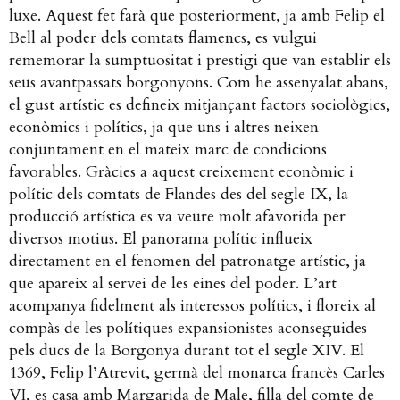
luxe.
Aquest fet farà que posteriorment, ja amb Felip el
Bell al poder dels comtats flamencs, es vulgui
rememorar la sumptuositat i prestigi que van establir els
seus avantpassats borgonyons. Com he assenyalat abans,
el gust artístic es defineix mitjançant factors sociològics,
econòmics i polítics, ja que uns i altres neixen
conjuntament en el mateix marc de condicions
favorables. Gràcies a aquest creixement econòmic i
polític dels comtats de Flandes des del segle IX, la
producció artística es va veure molt afavorida per
diversos motius.
El panorama polític influeix
directament en el fenomen del patronatge artístic, ja
que apareix al servei de les eines del poder. L’art
acompanya fidelment als interessos polítics, i floreix al
compàs de les polítiques expansionistes aconseguides
pels ducs de la Borgonya durant tot el segle XIV. El
1369, Felip l’Atrevit, germà del monarca francès
Carles
VI,
es casa amb Margarida de Male, filla del comte de