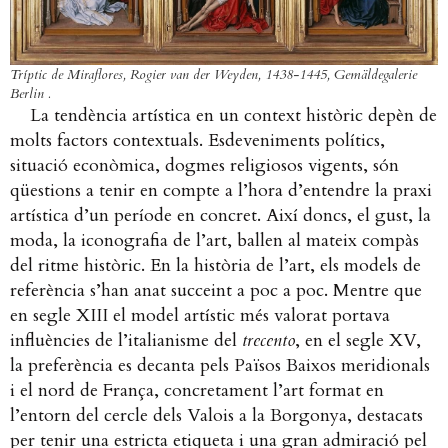
Tríptic de Miraflores, Rogier van der Weyden, 1438-1445, Gemäldegalerie
Berlin .
La tendència artística en un context històric depèn de
molts factors contextuals. Esdeveniments polítics,
situació econòmica, dogmes religiosos vigents, són
qüestions a tenir en compte a l’hora d’entendre la praxi
artística d’un període en concret. Així doncs, el gust, la
moda, la iconografia de l’art, ballen al mateix compàs
del ritme històric. En la història de l’art, els models de
referència s’han anat succeint a poc a poc. Mentre que
en segle XIII el model artístic més valorat portava
influències de l’italianisme del
trecento
, en el segle XV,
la preferència es decanta pels Països Baixos meridionals
i el nord de França, concretament l’art format en
l’entorn del cercle dels Valois a la Borgonya, destacats
per tenir una estricta etiqueta i una gran admiració pel