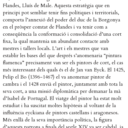
Flandes, Lluís de Male. Aquesta estratègia que en
principi pot semblar tenir fins polítiques i territorials,
comporta l’annexió del poder del duc de la Borgonya
en el pròsper comtat de Flandes i va tenir com a
conseqüència la conformació i consolidació d’una cort
fixa, la qual mantenia un abundant contacte amb
mestres i tallers locals. L’art i els mestres que van
establir les bases del que després s’anomenaria “pintura
flamenca” precisament van ser els pintors de cort, el cas
més interessant dels quals és el de Jan van Eyck. El 1425,
Felip el Bo (1396-1467) el va anomenar pintor de
cambra i el 1428 envià el pintor, juntament amb tota la
seva cort, a una missió diplomàtica per demanar la mà
d’Isabel de Portugal. El viatge del pintor ha estat molt
estudiat i ha suscitat moltes hipòtesis al voltant de la
influència eyckiana de pintors castellans i aragonesos.
Més enllà de la seva importància política, la figura
d’aquests patrons a finals del segle XIV va ser cabdal, ja