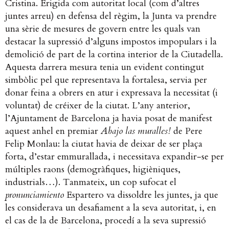
Cristina. Erigida com autoritat local (com d’altres
juntes arreu) en defensa del règim, la Junta va prendre
una sèrie de mesures de govern entre les quals van
destacar la supressió d’alguns impostos impopulars i la
demolició de part de la cortina interior de la Ciutadella.
Aquesta darrera mesura tenia un evident contingut
simbòlic pel que representava la fortalesa, servia per
donar feina a obrers en atur i expressava la necessitat (i
voluntat) de créixer de la ciutat. L’any anterior,
l’Ajuntament de Barcelona ja havia posat de manifest
aquest anhel en premiar
Abajo las muralles!
de Pere
Felip Monlau: la ciutat havia de deixar de ser plaça
forta, d’estar emmurallada, i necessitava expandir-se per
múltiples raons (demogràfiques, higièniques,
industrials…). Tanmateix, un cop sufocat el
pronunciamiento
Espartero va dissoldre les juntes, ja que
les considerava un desafiament a la seva autoritat, i, en
el cas de la de Barcelona, procedí a la seva supressió