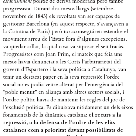
establishment
polític de deriva moderada però també
progressista. Durant dos mesos llargs (setembre-
novembre de 1843) els revoltats van ser capaços de
gestionar Barcelona (en aquest respecte, s’avançaven a
la Comuna de Paris) però no aconseguiren estendre el
moviment arreu de l’Estat: fora d’algunes excepcions,
va quedar aïllat, la qual cosa va suposar el seu fracàs.
Progressistes com Joan Prim, el mateix que feia uns
mesos havia denunciat a les Corts l’arbitrarietat del
govern d’Espartero i la seva política a Catalunya, van
tenir un destacat paper en la seva repressió: l’ordre
social no es podia veure alterat per l’emergència del
“poble menut” en aliança amb altres sectors socials, i
l’ordre polític havia de mantenir les regles del joc de
l’exclusió política. Es dibuixava nítidament un dels eixos
fonamentals de la dinàmica catalana:
el recurs a la
repressió, a la defensa de l’ordre de les elits
catalanes com a prioritat davant possibilitats de