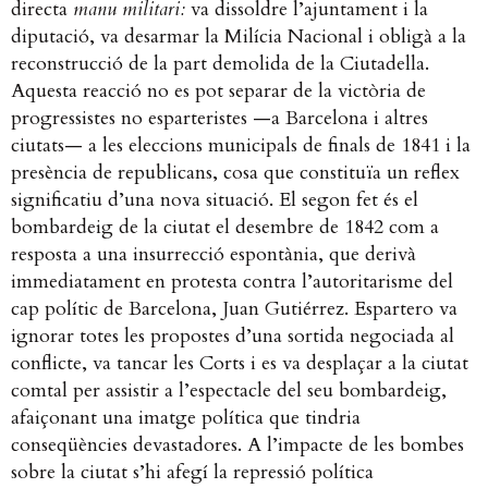
directa
manu militari:
va dissoldre l’ajuntament i la
diputació, va desarmar la Milícia Nacional i obligà a la
reconstrucció de la part demolida de la Ciutadella.
Aquesta reacció no es pot separar de la victòria de
progressistes no esparteristes —a Barcelona i altres
ciutats— a les eleccions municipals de finals de 1841 i la
presència de republicans, cosa que constituïa un reflex
significatiu d’una nova situació. El segon fet és el
bombardeig de la ciutat el desembre de 1842 com a
resposta a una insurrecció espontània, que derivà
immediatament en protesta contra l’autoritarisme del
cap polític de Barcelona, Juan Gutiérrez. Espartero va
ignorar totes les propostes d’una sortida negociada al
conflicte, va tancar les Corts i es va desplaçar a la ciutat
comtal per assistir a l’espectacle del seu bombardeig,
afaiçonant una imatge política que tindria
conseqüències devastadores. A l’impacte de les bombes
sobre la ciutat s’hi afegí la repressió política