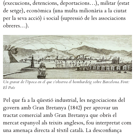
(execucions, detencions, deportacions…), militar (estat
de setge), econòmica (una multa milionària a la ciutat
per la seva acció) i social (supressió de les associacions
obreres…).
Un gravat de l’època en el que s’observa el bombardeig sobre Barcelona. Font:
El País
Pel que fa a la qüestió industrial, les negociacions del
govern amb Gran Bretanya (1842) per aprovar un
tractat comercial amb Gran Bretanya que obrís el
mercat espanyol als teixits anglesos, fou interpretat com
una amenaça directa al tèxtil català. La desconfiança