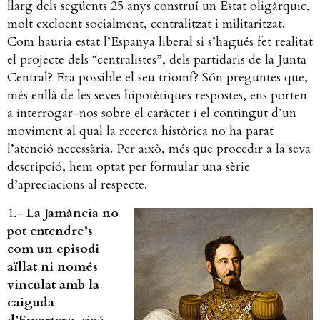
llarg dels següents 25 anys construí un Estat oligàrquic,
molt excloent socialment, centralitzat i militaritzat.
Com hauria estat l’Espanya liberal si s’hagués fet realitat
el projecte dels “centralistes”, dels partidaris de la Junta
Central? Era possible el seu triomf? Són preguntes que,
més enllà de les seves hipotètiques respostes, ens porten
a interrogar-nos sobre el caràcter i el contingut d’un
moviment al qual la recerca històrica no ha parat
l’atenció necessària. Per això, més que procedir a la seva
descripció, hem optat per formular una sèrie
d’apreciacions al respecte.
1.-
La Jamància no
pot entendre’s
com un episodi
aïllat ni només
vinculat amb la
caiguda