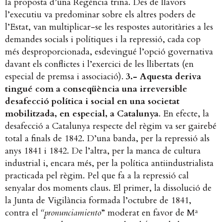
la proposta d’una Regència trina. Des de llavors
l’executiu va predominar sobre els altres poders de
l’Estat, van multiplicar-se les respostes autoritàries a les
demandes socials i polítiques i la repressió, cada cop
més desproporcionada, esdevingué l’opció governativa
davant els conflictes i l’exercici de les llibertats (en
especial de premsa i associació).
3.- Aquesta deriva
tingué com a conseqüència una irreversible
desafecció política i social en una societat
mobilitzada, en especial, a Catalunya
. En efecte, la
desafecció a Catalunya respecte del règim va ser gairebé
total a finals de 1842. D’una banda, per la repressió als
anys 1841 i 1842. De l’altra, per la manca de cultura
industrial i, encara més, per la política antiindustrialista
practicada pel règim. Pel que fa a la repressió cal
senyalar dos moments claus. El primer, la dissolució de
la Junta de Vigilància formada l’octubre de 1841,
contra el
“pronunciamiento
” moderat en favor de Mª