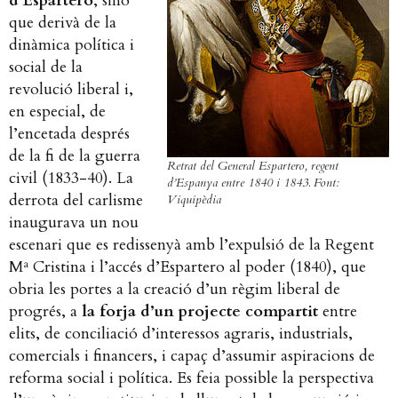
d’Espartero
, sinó
que derivà de la
dinàmica política i
social de la
revolució liberal i,
en especial, de
l’encetada després
de la fi de la guerra
Retrat del General Espartero, regent
civil (1833-40). La
d’Espanya entre 1840 i 1843. Font:
derrota del carlisme
Viquipèdia
inaugurava un nou
escenari que es redissenyà amb l’expulsió de la Regent
Mª Cristina i l’accés d’Espartero al poder (1840), que
obria les portes a la creació d’un règim liberal de
progrés, a
la forja d’un projecte compartit
entre
elits, de conciliació d’interessos agraris, industrials,
comercials i financers, i capaç d’assumir aspiracions de
reforma social i política. Es feia possible la perspectiva