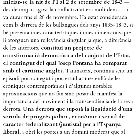
iniciar-se la nit de l’1 al 2 de setembre de 1843
—
des de mitjan agost la conflictivitat era molt densa— i
va durar fins el 20 de novembre. Ha estat considerada
com la darrera de les bullangues dels anys 1835-1843, si
bé presenta unes característiques i unes dimensions que
li atorguen una rellevància singular ja que, a diferència
de les anteriors,
constituí un projecte de
transformació democràtica del conjunt de l’Estat,
el contingut del qual Josep Fontana ha comparat
amb el cartisme anglès.
Tanmateix, continua sent un
episodi poc conegut i poc estudiat més enllà de les
cròniques contemporànies i d’algunes notables
aproximacions que no fan sinó posar de manifest la
importància del moviment i la transcendència de la seva
derrota.
Una derrota que suposà la liquidació d’una
sortida de progrés polític, econòmic i social de
caràcter federalitzant (juntista) per a l’Espanya
liberal
, i obrí les portes a un domini moderat que al