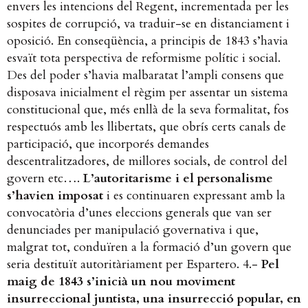
envers les intencions del Regent, incrementada per les
sospites de corrupció, va traduir-se en distanciament i
oposició. En conseqüència, a principis de 1843 s’havia
esvaït tota perspectiva de reformisme polític i social.
Des del poder s’havia malbaratat l’ampli consens que
disposava inicialment el règim per assentar un sistema
constitucional que, més enllà de la seva formalitat, fos
respectuós amb les llibertats, que obrís certs canals de
participació, que incorporés demandes
descentralitzadores, de millores socials, de control del
govern etc….
L’autoritarisme i el personalisme
s’havien imposat
i es continuaren expressant amb la
convocatòria d’unes eleccions generals que van ser
denunciades per manipulació governativa i que,
malgrat tot, conduïren a la formació d’un govern que
seria destituït autoritàriament per Espartero. 4.-
Pel
maig de 1843 s’inicià un nou moviment
insurreccional juntista, una insurrecció popular, en