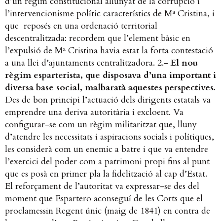
d’un règim constitucional allunyat de la corrupció i
l’intervencionisme polític característics de Mª Cristina, i
que reposés en una ordenació territorial
descentralitzada: recordem que l’element bàsic en
l’expulsió de Mª Cristina havia estat la forta contestació
a una llei d’ajuntaments centralitzadora. 2.-
El nou
règim esparterista, que disposava d’una important i
diversa base social, malbaratà aquestes perspectives.
Des de bon principi l’actuació dels dirigents estatals va
emprendre una deriva autoritària i excloent. Va
configurar-se com un règim militaritzat que, lluny
d’atendre les necessitats i aspiracions socials i polítiques,
les considerà com un enemic a batre i que va entendre
l’exercici del poder com a patrimoni propi fins al punt
que es posà en primer pla la fidelització al cap d’Estat.
El reforçament de l’autoritat va expressar-se des del
moment que Espartero aconseguí de les Corts que el
proclamessin Regent únic (maig de 1841) en contra de