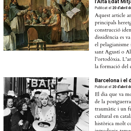
l’Alta Edat Mit
Publicat el
20 d'abril 
Aquest article an
principals heret
construcció iden
dissidència es v
el pelagianisme 
sant Agustí o Al
l’ortodòxia. L’a
la formació del d
Barcelona i el 
Publicat el
20 d'abril 
El dia que va mo
de la postguerra
traumàtic i un fu
cultural en cata
històrica molt c
introdueix temes