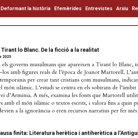
Deformant la història
Efemèrides
Entrevistes
Arxiu
Re
irant lo Blanc. De la ficció a la realitat
de 2025
za els governs musulmans que apareixen a Tirant lo Blanc, t
-los amb figures reals de l’època de Joanot Martorell. L’au
temporanis per crear tant cristians com musulmans, indican
el món islàmic. L’estudi se centra en els sobirans de l’àmbit
ei d’Arminia. A més, examina les fonts que Martorell utilitz
s amb el món islàmic o textos escrits, i valora fins a quin p
devien a la ignorància o eren recursos narratius per fer més
usa finita: Literatura herètica i antiherètica a l’Antigu