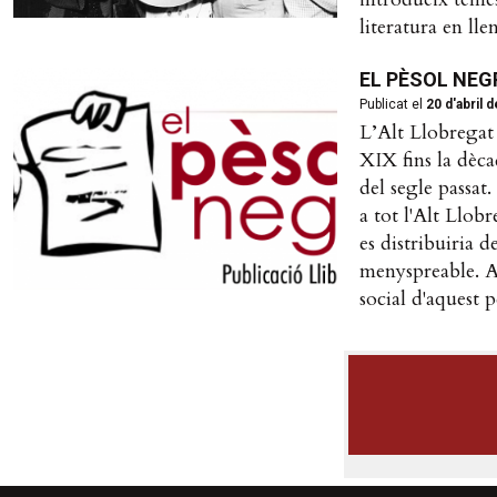
literatura en ll
EL PÈSOL NEGRE
Publicat el
20 d'abril 
L’Alt Llobregat 
XIX fins la dèca
del segle passat
a tot l'Alt Llob
es distribuiria 
menyspreable. Av
social d'aquest