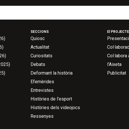
SECCIONS
El PROJECTE
26)
Quiosc
Presentac
6)
Actualitat
Col·labora
26)
Curiositats
Col·labora
2025)
Debats
l’Aixeta
25)
Deformant la història
Publicitat
)
Efemèrides
Entrevistes
Històries de l’esport
Històries dels videojocs
Ressenyes