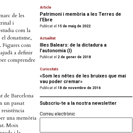
Article
Patrimoni i memòria a les Terres de
 marc de les
l’Ebre
rinal i
Publicat el
15 de maig de 2022
’estudia com la
, el donatisme,
Actualitat
s. Figures com
Illes Balears: de la dictadura a
l’autonomia (I)
ajudà a definir
Publicat el
2 de gener de 2018
au per comprendre
Curiositats
«Som les nétes de les bruixes que mai
vau poder cremar»
Publicat el
18 de novembre de 2016
at de Barcelona
n un passat
Subscriu-te a la nostra newsletter
 resistència
Correu electrònic
s per una memòria
tat. Moix
urada i la