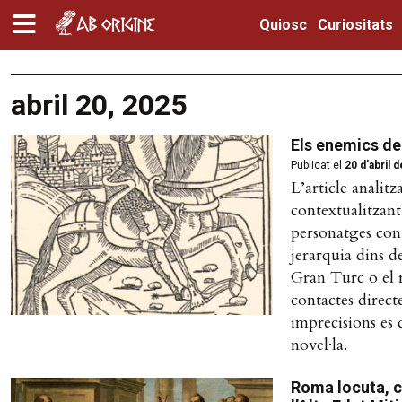
Quiosc
Curiositats
abril 20, 2025
Els enemics de T
Publicat el
20 d'abril 
L’article analit
contextualitzant
personatges con
jerarquia dins d
Gran Turc o el r
contactes directe
imprecisions es 
novel·la.
Roma locuta, ca