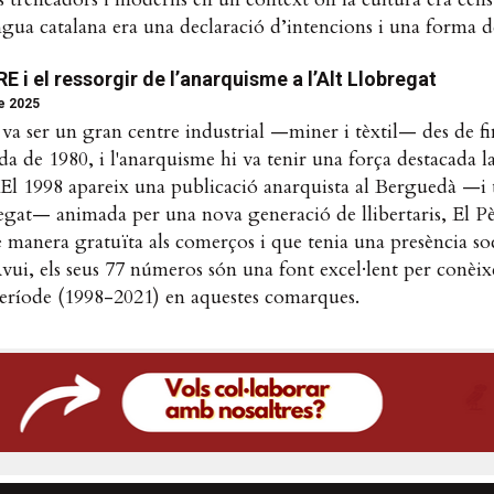
engua catalana era una declaració d’intencions i una forma de
 i el ressorgir de l’anarquisme a l’Alt Llobregat
de 2025
va ser un gran centre industrial —miner i tèxtil— des de fin
da de 1980, i l'anarquisme hi va tenir una força destacada l
. El 1998 apareix una publicació anarquista al Berguedà —i 
regat— animada per una nova generació de llibertaris, El P
de manera gratuïta als comerços i que tenia una presència so
ui, els seus 77 números són una font excel·lent per conèixe
 període (1998-2021) en aquestes comarques.