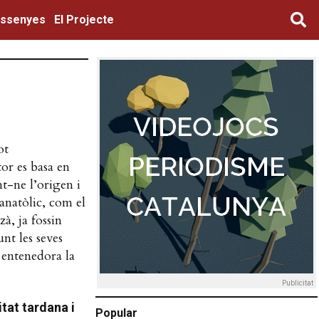
ssenyes
El Projecte
ot
tor es basa en
t-ne l’origen i
 anatòlic, com el
à, ja fossin
unt les seves
 entenedora la
Publicitat
itat tardana i
Popular