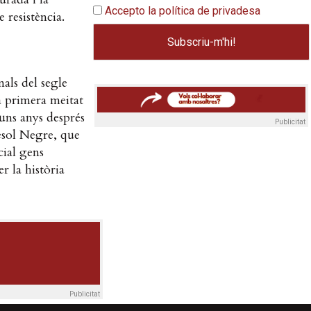
Accepto la política de privadesa
 resistència.
als del segle
a primera meitat
uns anys després
Publicitat
èsol Negre, que
cial gens
r la història
Publicitat