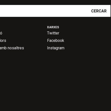
CERCAR
XARXES
ió
Twitter
dors
Facebook
 amb nosaltres
Instagram