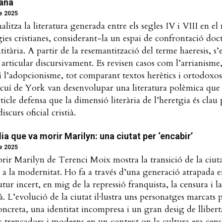
jana
de 2025
alitza la literatura generada entre els segles IV i VIII en el
gies cristianes, considerant-la un espai de confrontació doct
titària. A partir de la resemantització del terme haeresis, s
a articular discursivament. Es revisen casos com l’arrianisme
i l’adopcionisme, tot comparant textos herètics i ortodoxo
cuí de York van desenvolupar una literatura polèmica que 
rticle defensa que la dimensió literària de l’heretgia és cl
iscurs oficial cristià.
dia que va morir Marilyn: una ciutat per ‘encabir’
de 2025
rir Marilyn de Terenci Moix mostra la transició de la ciut
 a la modernitat. Ho fa a través d’una generació atrapada e
tur incert, en mig de la repressió franquista, la censura i la
là. L’evolució de la ciutat il·lustra uns personatges marcat
oncreta, una identitat incompresa i un gran desig de lliber
 trencadors i moderns en un context on la cultura era cens