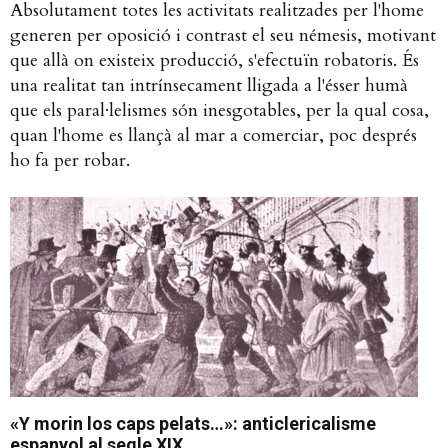
Absolutament totes les activitats realitzades per l'home
generen per oposició i contrast el seu némesis, motivant
que allà on existeix producció, s'efectuïn robatoris. És
una realitat tan intrínsecament lligada a l'ésser humà
que els paral·lelismes són inesgotables, per la qual cosa,
quan l'home es llançà al mar a comerciar, poc després
ho fa per robar.
«Y morin los caps pelats…»: anticlericalisme
espanyol al segle XIX