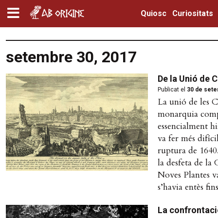
Quiosc
Curiositats
setembre 30, 2017
De la Unió de 
Publicat el
30 de sete
La unió de les C
monarquia compo
essencialment hi
va fer més difíci
ruptura de 1640.
la desfeta de la
Noves Plantes v
s’havia entès fi
La confrontaci