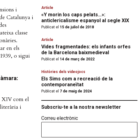
Article
nsions i
«Y morin los caps pelats…»:
 de Catalunya i
anticlericalisme espanyol al segle XIX
des
Publicat el
15 de juliol de 2018
ateixa classe
onàries.
Article
Vides fragmentades: els infants orfes
ar en els
de la Barcelona baixmedieval
1939, o sigui
Publicat el
14 de març de 2022
Històries dels videojocs
stàmara:
Els Sims com a recreació de la
contemporaneïtat
Publicat el
7 de maig de 2024
el XIV com el
iterària i
Subscriu-te a la nostra newsletter
Correu electrònic