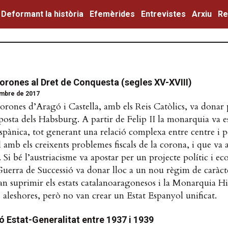
Deformant la història
Efemèrides
Entrevistes
Arxiu
Re
Corones al Dret de Conquesta (segles XV-XVIII)
mbre de 2017
orones d’Aragó i Castella, amb els Reis Catòlics, va donar p
sta dels Habsburg. A partir de Felip II la monarquia va e
spànica, tot generant una relació complexa entre centre i pe
l amb els creixents problemes fiscals de la corona, i que va 
 Si bé l’austriacisme va apostar per un projecte polític i 
 Guerra de Successió va donar lloc a un nou règim de caràct
an suprimir els estats catalanoaragonesos i la Monarquia H
ns aleshores, però no van crear un Estat Espanyol unificat.
ó Estat-Generalitat entre 1937 i 1939