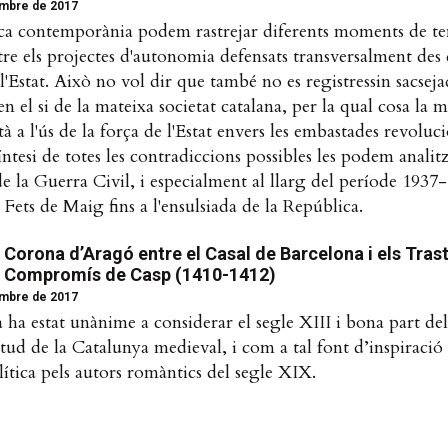
mbre de 2017
oca contemporània podem rastrejar diferents moments de te
re els projectes d'autonomia defensats transversalment des
 l'Estat. Això no vol dir que també no es registressin sacseja
n el si de la mateixa societat catalana, per la qual cosa la m
à a l'ús de la força de l'Estat envers les embastades revoluci
ntesi de totes les contradiccions possibles les podem analitz
e la Guerra Civil, i especialment al llarg del període 1937-
s Fets de Maig fins a l'ensulsiada de la República.
a Corona d’Aragó entre el Casal de Barcelona i els Tra
 el Compromís de Casp (1410-1412)
mbre de 2017
a ha estat unànime a considerar el segle XIII i bona part d
tud de la Catalunya medieval, i com a tal font d’inspiració l
lítica pels autors romàntics del segle XIX.