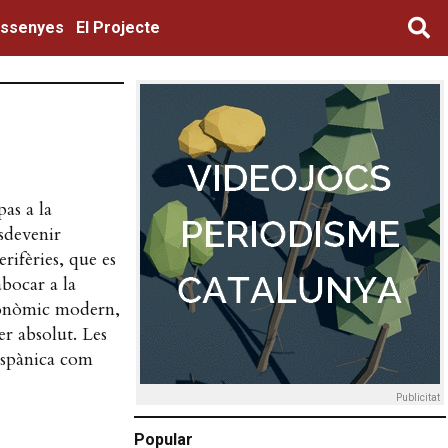
ssenyes
El Projecte
as a la
sdevenir
rifèries, que es
abocar a la
econòmic modern,
er absolut. Les
ispànica com
Publicitat
Popular