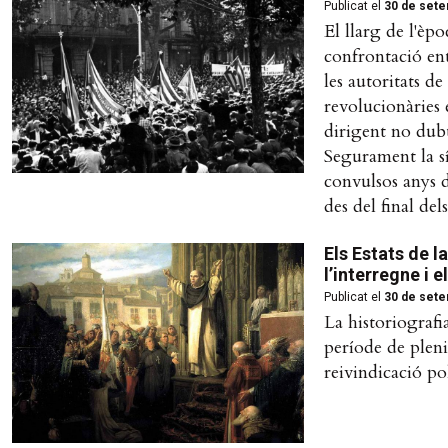
Publicat el
30 de sete
El llarg de l'èp
confrontació ent
les autoritats de
revolucionàries e
dirigent no dubt
Segurament la sí
convulsos anys d
des del final del
Els Estats de l
l’interregne i
Publicat el
30 de sete
La historiografi
període de pleni
reivindicació po