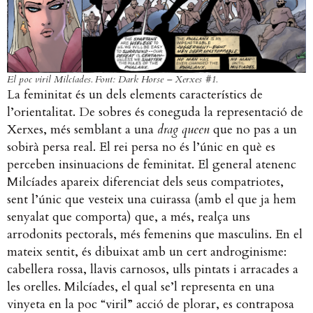
El poc viril Milcíades. Font: Dark Horse – Xerxes #1.
La feminitat és un dels elements característics de
l’orientalitat. De sobres és coneguda la representació de
Xerxes, més semblant a una
drag queen
que no pas a un
sobirà persa real. El rei persa no és l’únic en què es
perceben insinuacions de feminitat. El general atenenc
Milcíades apareix diferenciat dels seus compatriotes,
sent l’únic que vesteix una cuirassa (amb el que ja hem
senyalat que comporta) que, a més, realça uns
arrodonits pectorals, més femenins que masculins. En el
mateix sentit, és dibuixat amb un cert androginisme:
cabellera rossa, llavis carnosos, ulls pintats i arracades a
les orelles. Milcíades, el qual se’l representa en una
vinyeta en la poc “viril” acció de plorar, es contraposa