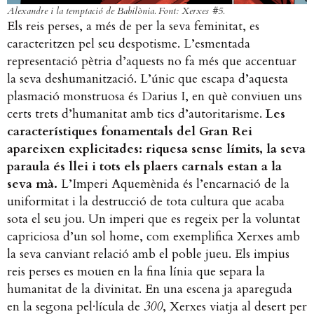
Alexandre i la temptació de Babilònia. Font: Xerxes #5.
Els reis perses, a més de per la seva feminitat, es
caracteritzen pel seu despotisme. L’esmentada
representació pètria d’aquests no fa més que accentuar
la seva deshumanització. L’únic que escapa d’aquesta
plasmació monstruosa és Darius I, en què conviuen uns
certs trets d’humanitat amb tics d’autoritarisme.
Les
característiques fonamentals del Gran Rei
apareixen explicitades: riquesa sense límits, la seva
paraula és llei i tots els plaers carnals estan a la
seva mà.
L’Imperi Aquemènida és l’encarnació de la
uniformitat i la destrucció de tota cultura que acaba
sota el seu jou. Un imperi que es regeix per la voluntat
capriciosa d’un sol home, com exemplifica Xerxes amb
la seva canviant relació amb el poble jueu. Els impius
reis perses es mouen en la fina línia que separa la
humanitat de la divinitat. En una escena ja apareguda
en la segona pel·lícula de
300
, Xerxes viatja al desert per