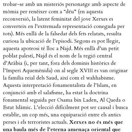
trobar-se amb un misteriós personatge amb aspecte de
mòmia per renéixer com a “déu” (en aquesta
reconversió, la latent feminitat del jove Xerxes es
converteix en l’extremada representació coneguda per
tots). Més enllà de la falsedat dels fets relatats, resulta
curiosa la ubicació de l’episodi. Segons es pot llegir,
aquesta apoteosi té lloc a Najd. Més enllà d’un petit
poblat palestí, Najd és el nom de la regió central
d’Aràbia (i, per tant, fora dels dominis històrics de
l’Imperi Aquemènida) on al segle XVIII es van originar
la família reial dels Saud, així com el wahhabisme.
Aquesta interpretació fonamentalista de l’Islam, en
conjunció amb el salafisme, ha estat la doctrina
fonamental seguida per Osama bin Laden, Al Qaeda o
Estat Islàmic. L’elecció difícilment pot ser causal i busca
establir, un cop més, una equiparació entre els antics
perses i els terroristes actuals.
Xerxes no és més que
una baula més de l’eterna amenaça oriental que