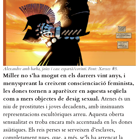
Alexandre amb barba, joies i casc espartà/corinti. Font: Xerxes #5.
Miller no s’ha mogut en els darrers vint anys, i
menyspreant la creixent conscienciació feminista,
les dones tornen a aparèixer en aquesta seqüela
com a mers objectes de desig sexual.
Atenes és un
niu de prostitutes i joves decadents, amb insinuants
representacions escultòriques arreu. Aquesta oberta
sensualitat es troba encara més accentuada en les dones
asiàtiques. Els reis perses se serveixen d’esclaves,
completament nues, que, a més, se’ls ha arrencat la