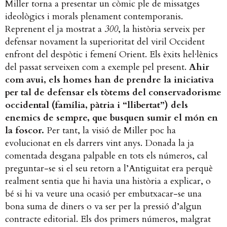
Miller torna a presentar un còmic ple de missatges
ideològics i morals plenament contemporanis.
Reprenent el ja mostrat a
300
, la història serveix per
defensar novament la superioritat del viril Occident
enfront del despòtic i femení Orient. Els èxits hel·lènics
del passat serveixen com a exemple pel present.
Ahir
com avui, els homes han de prendre la iniciativa
per tal de defensar els tòtems del conservadorisme
occidental (família, pàtria i “llibertat”) dels
enemics de sempre, que busquen sumir el món en
la foscor.
Per tant, la visió de Miller poc ha
evolucionat en els darrers vint anys. Donada la ja
comentada desgana palpable en tots els números, cal
preguntar-se si el seu retorn a l’Antiguitat era perquè
realment sentia que hi havia una història a explicar, o
bé si hi va veure una ocasió per embutxacar-se una
bona suma de diners o va ser per la pressió d’algun
contracte editorial. Els dos primers números, malgrat