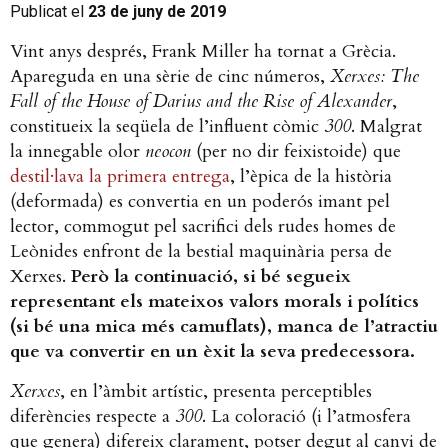
Publicat el
23 de juny de 2019
Vint anys després, Frank Miller ha tornat a Grècia.
Apareguda en una sèrie de cinc números,
Xerxes: The
Fall of the House of Darius and the Rise of Alexander
,
constitueix la seqüela de l’influent còmic
300
. Malgrat
la innegable olor
neocon
(per no dir feixistoide) que
destil·lava la primera entrega
, l’èpica de la història
(deformada) es convertia en un poderós imant pel
lector, commogut pel sacrifici dels rudes homes de
Leònides enfront de la bestial maquinària persa de
Xerxes.
Però la continuació, si bé segueix
representant els mateixos valors morals i polítics
(si bé una mica més camuflats), manca de l’atractiu
que va convertir en un èxit la seva predecessora.
Xerxes
, en l’àmbit artístic, presenta perceptibles
diferències respecte a
300
. La coloració (i l’atmosfera
que genera) difereix clarament, potser degut al canvi de