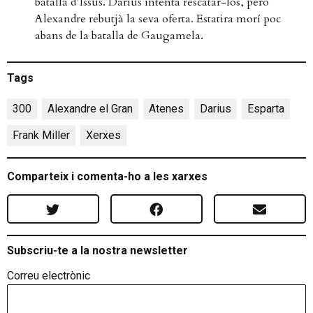
batalla d’Issus. Darius intentà rescatar-los, però
Alexandre rebutjà la seva oferta. Estatira morí poc
abans de la batalla de Gaugamela.
Tags
300
,
Alexandre el Gran
,
Atenes
,
Darius
,
Esparta
,
Frank Miller
,
Xerxes
Comparteix i comenta-ho a les xarxes
Subscriu-te a la nostra newsletter
Correu electrònic