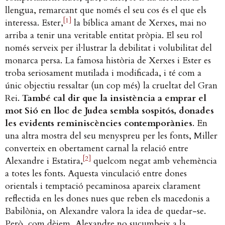
llengua, remarcant que només el seu cos és el que els
[1]
interessa. Ester,
la bíblica amant de Xerxes, mai no
arriba a tenir una veritable entitat pròpia. El seu rol
només serveix per il·lustrar la debilitat i volubilitat del
monarca persa. La famosa història de Xerxes i Ester es
troba seriosament mutilada i modificada, i té com a
únic objectiu ressaltar (un cop més) la crueltat del Gran
Rei.
També cal dir que la insistència a emprar el
mot Sió en lloc de Judea sembla sospitós, donades
les evidents reminiscències contemporànies
. En
una altra mostra del seu menyspreu per les fonts, Miller
converteix en obertament carnal la relació entre
[2]
Alexandre i Estatira,
quelcom negat amb vehemència
a totes les fonts. Aquesta vinculació entre dones
orientals i temptació pecaminosa apareix clarament
reflectida en les dones nues que reben els macedonis a
Babilònia, on Alexandre valora la idea de quedar-se.
Però, com dèiem, Alexandre no sucumbeix a la