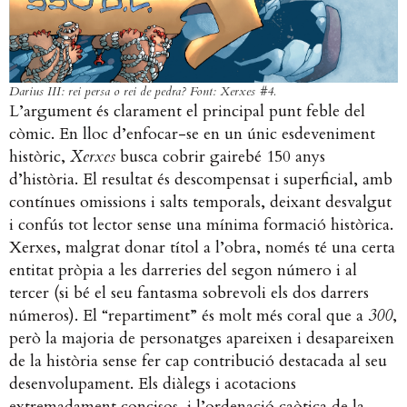
Darius III: rei persa o rei de pedra? Font: Xerxes #4.
L’argument és clarament el principal punt feble del
còmic. En lloc d’enfocar-se en un únic esdeveniment
històric,
Xerxes
busca cobrir gairebé 150 anys
d’història. El resultat és descompensat i superficial, amb
contínues omissions i salts temporals, deixant desvalgut
i confús tot lector sense una mínima formació històrica.
Xerxes, malgrat donar títol a l’obra, només té una certa
entitat pròpia a les darreries del segon número i al
tercer (si bé el seu fantasma sobrevoli els dos darrers
números). El “repartiment” és molt més coral que a
300
,
però la majoria de personatges apareixen i desapareixen
de la història sense fer cap contribució destacada al seu
desenvolupament. Els diàlegs i acotacions
extremadament concisos, i l’ordenació caòtica de la