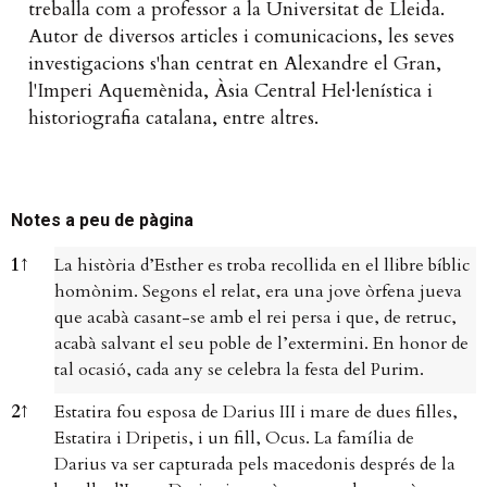
treballa com a professor a la Universitat de Lleida.
Autor de diversos articles i comunicacions, les seves
investigacions s'han centrat en Alexandre el Gran,
l'Imperi Aquemènida, Àsia Central Hel·lenística i
historiografia catalana, entre altres.
Notes a peu de pàgina
Notes a peu de pàgina
1
↑
La història d’Esther es troba recollida en el llibre bíblic
homònim. Segons el relat, era una jove òrfena jueva
que acabà casant-se amb el rei persa i que, de retruc,
acabà salvant el seu poble de l’extermini. En honor de
tal ocasió, cada any se celebra la festa del Purim.
2
↑
Estatira fou esposa de Darius III i mare de dues filles,
Estatira i Dripetis, i un fill, Ocus. La família de
Darius va ser capturada pels macedonis després de la