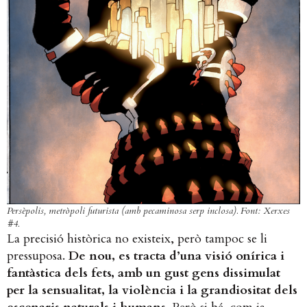
Persèpolis, metròpoli futurista (amb pecaminosa serp inclosa). Font: Xerxes
#4.
La precisió històrica no existeix, però tampoc se li
pressuposa.
De nou, es tracta d’una visió onírica i
fantàstica dels fets, amb un gust gens dissimulat
per la sensualitat, la violència i la grandiositat dels