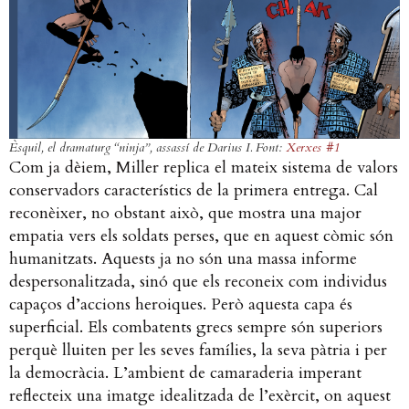
Èsquil, el dramaturg “ninja”, assassí de Darius I. Font:
Xerxes #1
Com ja dèiem, Miller replica el mateix sistema de valors
conservadors característics de la primera entrega. Cal
reconèixer, no obstant això, que mostra una major
empatia vers els soldats perses, que en aquest còmic són
humanitzats. Aquests ja no són una massa informe
despersonalitzada, sinó que els reconeix com individus
capaços d’accions heroiques. Però aquesta capa és
superficial. Els combatents grecs sempre són superiors
perquè lluiten per les seves famílies, la seva pàtria i per
la democràcia. L’ambient de camaraderia imperant
reflecteix una imatge idealitzada de l’exèrcit, on aquest