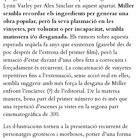
Lynn Varley per Alex Sinclair en aquest apartat.
Miller
sembla recordar els ingredients per generar una
obra popular, però la seva plasmació en les
vinyetes, per voluntat o per incapacitat, sembla
matussera i/o desganada.
Els rumors sobre aquesta
esperada seqüela fa anys que existeixen (gairebé des de
poc després de l’estrena del primer film), però la
sensació d’estar davant d’una obra feta a correcuita i
forçadament és recurrent. La concatenació de vinyetes
repetitives fins a l’extenuació, sense acció real en elles,
sembla suggerir amb més força la desgana de Miller
enfront l’encàrrec (?) de l’editorial. De la mateixa
manera, bona part del primer número no és més que
una repetició d’escenes ja vistes en la segona part
cinematogràfica de
300
.
Les il·lustracions tornen a la presentació recurrent de
personatges grotescos i morbosos, potser d’una forma