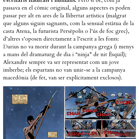
escenaris naturals i humans.
Però si bé, com ja
passava en el còmic original, alguns aspectes es poden
passar per alt en ares de la llibertat artística (malgrat
que alguns siguin sagnants, com la sensual estàtua de la
casta Atena, la futurista Persèpolis o l’ús de foc grec),
d’altres s’oposen directament a l’escrit a les fonts:
Darius no va morir durant la campanya grega (i menys
a mans del dramaturg de dia i “ninja” de nit Èsquil);
Alexandre sempre va ser representat com un jove
imberbe; els espartans no van unir-se a la campanya
macedònia (de fet, van ser explícitament exclosos).