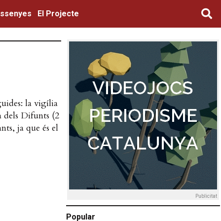
ssenyes
El Projecte
ides: la vigília
 dels Difunts (2
ts, ja que és el
Publicitat
Popular