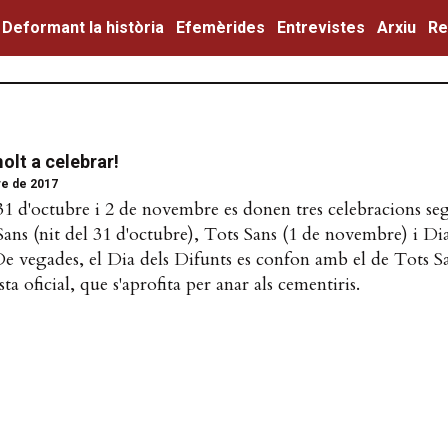
Deformant la història
Efemèrides
Entrevistes
Arxiu
Re
olt a celebrar!
re de 2017
31 d'octubre i 2 de novembre es donen tres celebracions segu
Sans (nit del 31 d'octubre), Tots Sans (1 de novembre) i Dia
 vegades, el Dia dels Difunts es confon amb el de Tots San
sta oficial, que s'aprofita per anar als cementiris.