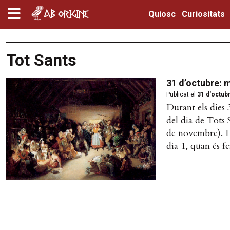
Quiosc
Curiositats
Tot Sants
31 d’octubre: m
Publicat el
31 d'octub
Durant els dies 
del dia de Tots 
de novembre). De
dia 1, quan és fe