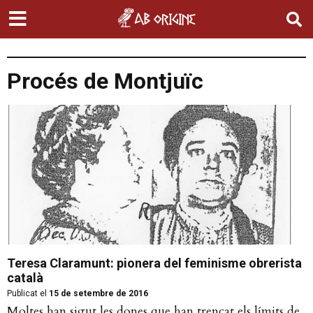
Procés de Montjuïc
Teresa Claramunt: pionera del feminisme obrerista
català
Publicat el
15 de setembre de 2016
Moltes han sigut les dones que han trencat els límits de