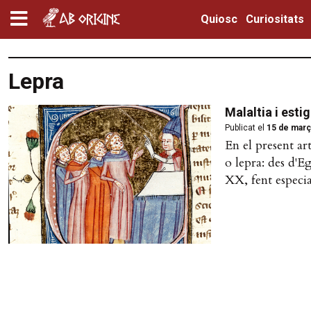
Quiosc
Curiositats
Lepra
Malaltia i esti
Publicat el
15 de març
En el present art
o lepra: des d'Eg
XX, fent especia