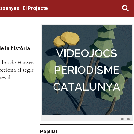
ssenyes
El Projecte
e la història
laltia de Hansen
rcelona al segle
ieval.
Publicitat
Popular