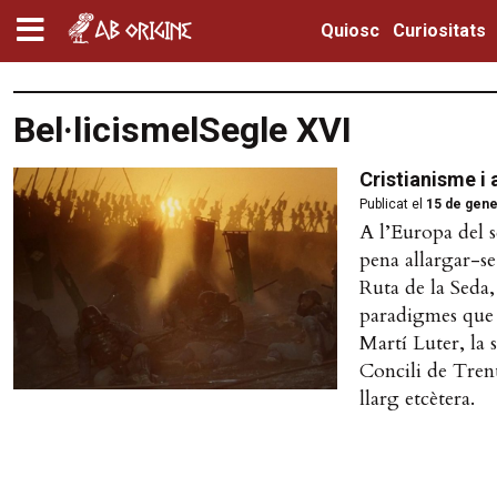
Quiosc
Curiositats
Bel·licismelSegle XVI
Cristianisme i 
Publicat el
15 de gene
A l’Europa del s
pena allargar-s
Ruta de la Seda,
paradigmes que 
Martí Luter, la s
Concili de Trent
llarg etcètera.