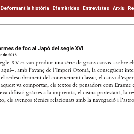
Deformant la història
Efemèrides
Entrevistes
Arxiu
Re
armes de foc al Japó del segle XVI
r de 2016
egle XV es van produir una sèrie de grans canvis –sobre els
e aquí–, amb l’avanç de l’Imperi Otomà, la consegüent inte
 el redescobriment del coneixement clàssic, el canvi d’esperi
aquest va comportar, els textos de pensadors com Erasme
eva difusió gràcies a la impremta, el cisma protestant, la re
o, els avenços tècnics relacionats amb la navegació i l’astr