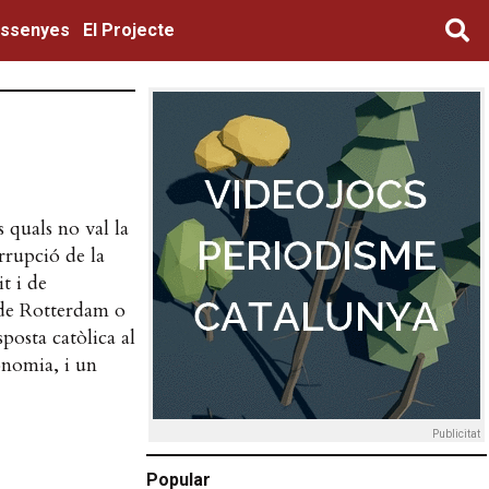
ssenyes
El Projecte
 quals no val la
rrupció de la
t i de
 de Rotterdam o
sposta catòlica al
onomia, i un
Publicitat
Popular