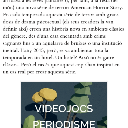
arribava a les seves pantalles (i, per tant, a la resta del
món) una nova sèrie de terror: American Horror Story.
En cada temporada aquesta sèrie de terror amb grans
dosis de drama psicosexual (els seus creadors la van
definir així) creen una història nova en ambients clàssics
del gènere, des d'una casa encantada amb crims
sagnants fins a un aquelarre de bruixes o una institució
mental. L'any 2015, però, es va ambientar tota la
temporada en un hotel. Un hotel? Això no és gaire
clàssic... Però el cas és que aquest cop s'han inspirat en
un cas real per crear aquesta sèrie.