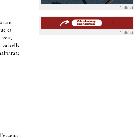
Publicitat
urant
que es
Publicitat
 veu,
 vaixells
malparats
l’escena