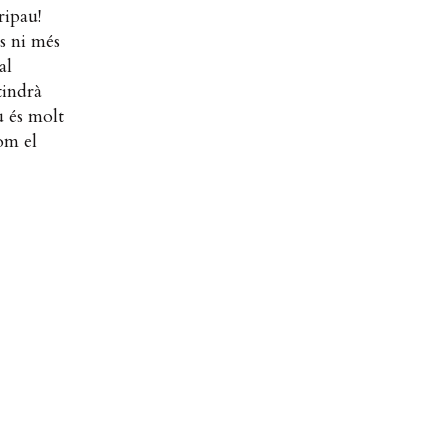
ripau!
s ni més
al
tindrà
u és molt
om el