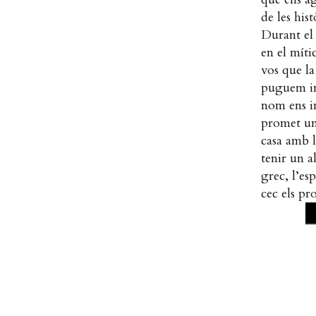
de les his
Durant el
en el míti
vos que la
puguem im
nom ens in
promet un 
casa amb l
tenir un a
grec, l’e
cec els pr