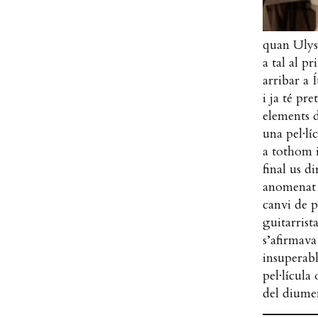
quan Ulyss
a tal al p
arribar a 
i ja té pr
elements 
una pel·l
a tothom 
final us d
anomenat 
canvi de 
guitarrist
s’afirmava
insuperabl
pel·lícula
del dium