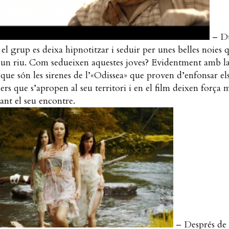
– D
 el grup es deixa hipnotitzar i seduir per unes belles noies 
 un riu. Com sedueixen aquestes joves? Evidentment amb la
 que són les sirenes de l’«Odissea» que proven d’enfonsar els
ers que s’apropen al seu territori i en el film deixen força 
rant el seu encontre.
– Després de 