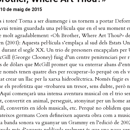
10 de maig de 2015
s i totes! Torna a ser diumenge i us tornem a portar Defor
Avui tenim guardada una pel·lícula que en el seu moment e
e molt agradablement: «Oh Brother, Where Art Thou?» de 
 (2001): Aquesta pel·lícula s’emplaça al sud dels Estats Un
durant el segle XX. Un trio de presoners encapçalats per 
cGill (George Clooney) fuig d’un centre penitenciari per 
s de dòlars que McGill promet que va enterrar abans d’entr
e només tenen quatre dies per recuperar-lo perquè on els v
jat crear un llac per la xarxa hidroelèctrica. Només fugir e
ue els profetitza que «trobareu un tresor, sens dubte, però 
Aquí començarà una intensa aventura musical on el trio se
at, convertit en animal, perseguit, atonyinat per un home 
ull, convertits en ídols musicals, etc.
Perquè no oblidem que
ateixos germans Coen defineixen aquesta obra com a musica
la banda sonora va guanyar un Grammy en l’edició de 200
rada més d’aquesta pel·lícula realment és que una nova ver