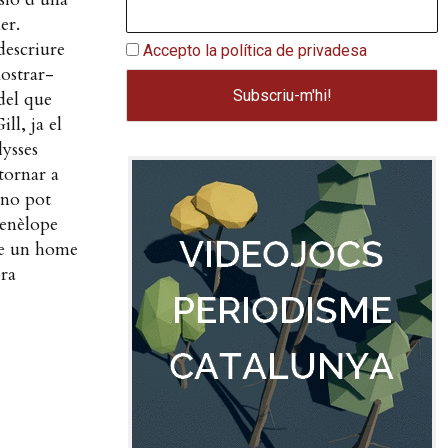
er.
descriure
Accepto la política de privadesa
mostrar-
 del que
l, ja el
ysses
tornar a
 no pot
Penèlope
ge un home
bra