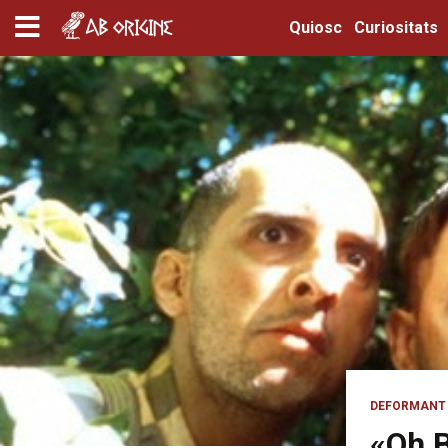
Quiosc
Curiositats
DEFORMANT 
«Oh B