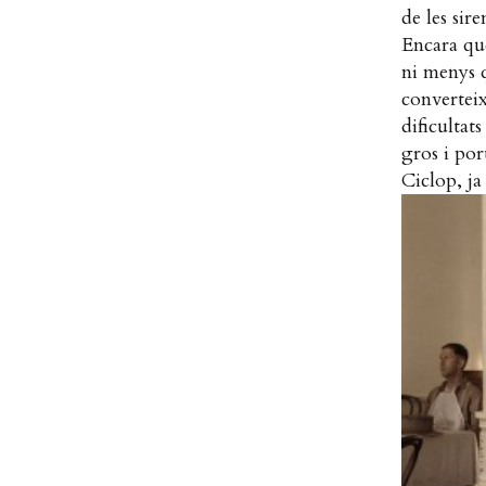
de les sir
Encara que
ni menys q
converteix
dificultat
gros i por
Ciclop, ja