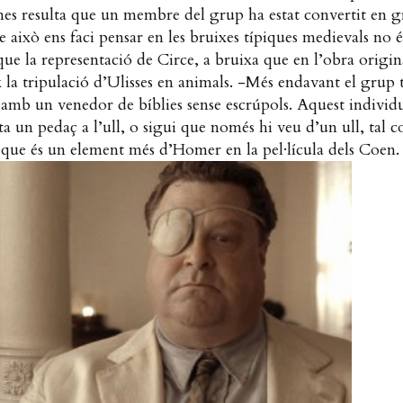
enes resulta que un membre del grup ha estat convertit en g
 això ens faci pensar en les bruixes típiques medievals no é
ue la representació de Circe, a bruixa que en l’obra origin
 la tripulació d’Ulisses en animals. -Més endavant el grup 
s amb un venedor de bíblies sense escrúpols. Aquest individ
ta un pedaç a l’ull, o sigui que només hi veu d’un ull, tal c
 que és un element més d’Homer en la pel·lícula dels Coen.