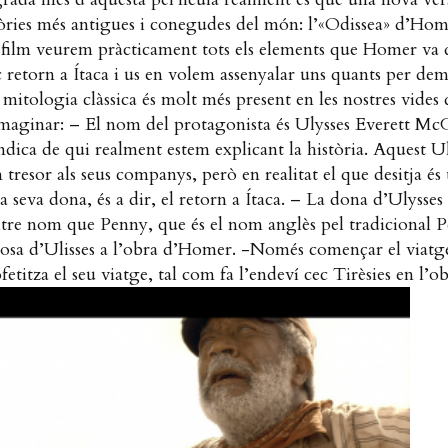
tòries més antigues i conegudes del món: l’«Odissea» d’Hom
 film veurem pràcticament tots els elements que Homer va 
c retorn a Ítaca i us en volem assenyalar uns quants per de
 mitologia clàssica és molt més present en les nostres vides
aginar: – El nom del protagonista és Ulysses Everett McGil
dica de qui realment estem explicant la història. Aquest Ul
tresor als seus companys, però en realitat el que desitja és 
a seva dona, és a dir, el retorn a Ítaca. – La dona d’Ulysses
ltre nom que Penny, que és el nom anglès pel tradicional 
sposa d’Ulisses a l’obra d’Homer. -Només començar el viat
ofetitza el seu viatge, tal com fa l’endeví cec Tirèsies en l’o