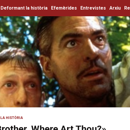
Deformant la història
Efemèrides
Entrevistes
Arxiu
Re
LA HISTÒRIA
rother, Where Art Thou?»