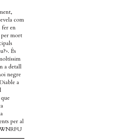
ment,
revela com
 fer en
a per mort
cipals
u?». És
moltíssim
 a detall
 noi negre
Diable a
l
i que
ca
la
ents per al
Z5hWNRFU