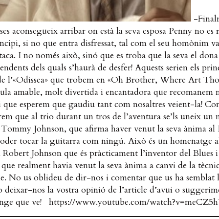
-Final
es aconsegueix arribar on està la seva esposa Penny no es 
rincipi, si no que entra disfressat, tal com el seu homònim va
Ítaca. I no només això, sinó que es troba que la seva el don
etendents dels quals s’haurà de desfer! Aquests serien els prin
de l’«Odissea» que trobem en «Oh Brother, Where Art Tho
ícula amable, molt divertida i encantadora que recomanem 
i que esperem que gaudiu tant com nosaltres veient-la! Com
irem que al trio durant un tros de l’aventura se’ls uneix un
Tommy Johnson, que afirma haver venut la seva ànima al 
poder tocar la guitarra com ningú. Això és un homenatge a
a Robert Johnson que és pràcticament l’inventor del Blues 
 que realment havia venut la seva ànima a canvi de la tècni
e. No us oblideu de dir-nos i comentar que us ha semblat 
 o deixar-nos la vostra opinió de l’article d’avui o suggerim
enge que ve! https://www.youtube.com/watch?v=meC