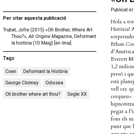
Publicat el
Per citar aquesta publicació
Hola a tot
Història! 
Trubat, Jofre (2015) «Oh Brother, Where Art
sorprendr
Thou?»,
Ab Origine Magazine
, Deformant
la història (10 Maig) [en línia].
Ethan Coen
d’Amèrica 
Tags
Everett M
1,2 milion
Coen
,
Deformant la Història
,
presó i qu
està plane
George Clonney
,
Odissea
,
vell cec q
Oh brother where art thou?
,
Segle XX
cerqueu». 
hipnotitz
pegat a l’
fons els m
punt que 
que ens ag