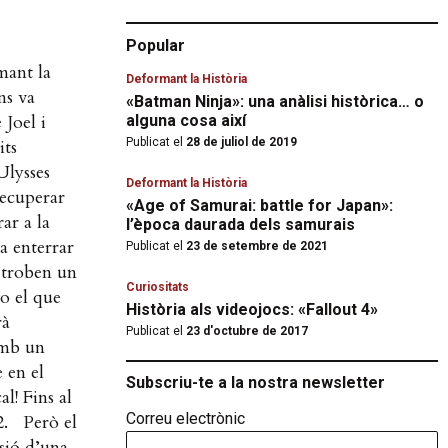
Popular
mant la
Deformant la Història
ns va
«Batman Ninja»: una anàlisi històrica… o
Joel i
alguna cosa així
its
Publicat el
28 de juliol de 2019
Ulysses
Deformant la Història
recuperar
«Age of Samurai: battle for Japan»:
ar a la
l’època daurada dels samurais
a enterrar
Publicat el
23 de setembre de 2021
s troben un
Curiositats
no el que
Història als videojocs: «Fallout 4»
rà
Publicat el
23 d'octubre de 2017
amb un
 en el
Subscriu-te a la nostra newsletter
l! Fins al
Correu electrònic
2. Però el
sió d’una