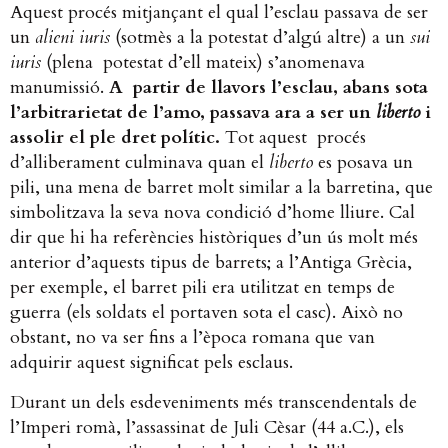
Aquest procés mitjançant el qual l’esclau passava de ser
un
alieni iuris
(sotmès a la potestat d’algú altre) a un
sui
iuris
(plena potestat d’ell mateix) s’anomenava
manumissió.
A partir de llavors l’esclau, abans sota
l’arbitrarietat de l’amo, passava ara a ser un
liberto
i
assolir el ple dret polític.
Tot aquest procés
d’alliberament culminava quan el
liberto
es posava un
pili, una mena de barret molt similar a la barretina, que
simbolitzava la seva nova condició d’home lliure. Cal
dir que hi ha referències històriques d’un ús molt més
anterior d’aquests tipus de barrets; a l’Antiga Grècia,
per exemple, el barret pili era utilitzat en temps de
guerra (els soldats el portaven sota el casc). Això no
obstant, no va ser fins a l’època romana que van
adquirir aquest significat pels esclaus.
D
urant un dels esdeveniments més transcendentals de
l’Imperi romà, l’assassinat de Juli Cèsar (44 a.C.), els