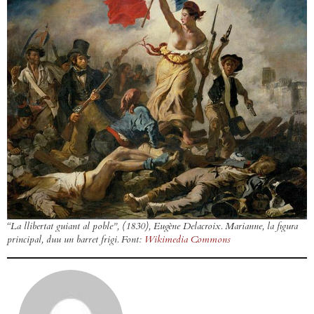
“La llibertat guiant al poble”, (1830), Eugène Delacroix. Marianne, la figura
principal, duu un barret frigi. Font:
Wikimedia Commons