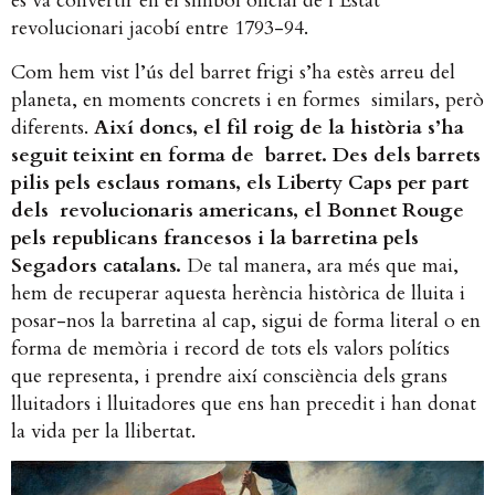
es va convertir en el símbol oficial de l’Estat
revolucionari jacobí entre 1793-94.
Com hem vist l’ús del barret frigi s’ha estès arreu del
planeta, en moments concrets i en formes similars, però
diferents.
Així doncs, el fil roig de la història s’ha
seguit teixint en forma de barret. Des dels barrets
pilis pels esclaus romans, els Liberty Caps per part
dels revolucionaris americans, el Bonnet Rouge
pels republicans francesos i la barretina pels
Segadors catalans.
De tal manera, ara més que mai,
hem de recuperar aquesta herència històrica de lluita i
posar-nos la barretina al cap, sigui de forma literal o en
forma de memòria i record de tots els valors polítics
que representa, i prendre així consciència dels grans
lluitadors i lluitadores que ens han precedit i han donat
la vida per la llibertat.