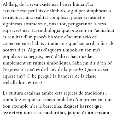
Al llarg de la seva existència l’ésser humà s’ha
caracteritzat per l’ús de símbols, sigui per simplificar o
estructurar una realitat complexa, poder transmetre
significats abstractes o, fins i tot, per garantir la seva
supervivència. La simbologia que posseïm en l’actualitat
és resultat d’un procés històric d’acumulació de
coneixements, hàbits i tradicions que han arribat fins als
nostres dies. Alguns d’aquests símbols en són més
populars i coneguts, però d’altres han quedat
simplement en ruïnes simbòliques. Sabríem dir d’on bé
l’expressió «això és de l’any de la picor!»? Quan va ser
aquest any? O bé perquè la bandera de la classe
treballadora és roja?
La cultura catalana també està repleta de tradicions i
simbologies que no sabem molt bé d’on provenen, i un
bon exemple n’és la barretina.
Aquest barret que
associem tant a la catalanitat, ja que és una icona