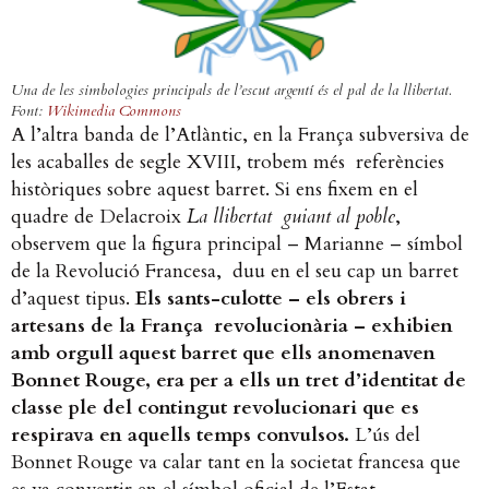
Una de les simbologies principals de l’escut argentí és el pal de la llibertat.
Font:
Wikimedia Commons
A l’altra banda de l’Atlàntic, en la França subversiva de
les acaballes de segle XVIII, trobem més referències
històriques sobre aquest barret. Si ens fixem en el
quadre de Delacroix
La llibertat guiant al poble
,
observem que la figura principal – Marianne – símbol
de la Revolució Francesa, duu en el seu cap un barret
d’aquest tipus.
Els sants-culotte – els obrers i
artesans de la França revolucionària – exhibien
amb orgull aquest barret que ells anomenaven
Bonnet Rouge, era per a ells un tret d’identitat de
classe ple del contingut revolucionari que es
respirava en aquells temps convulsos.
L’ús del
Bonnet Rouge va calar tant en la societat francesa que