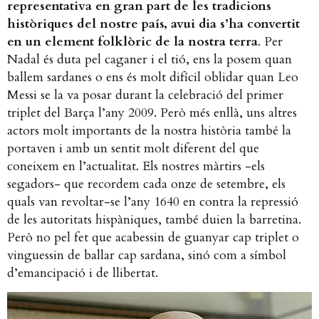
representativa en gran part de les tradicions
històriques del nostre país, avui dia s’ha convertit
en un element folklòric de la nostra terra
. Per
Nadal és duta pel caganer i el tió, ens la posem quan
ballem sardanes o ens és molt difícil oblidar quan Leo
Messi se la va posar durant la celebració del primer
triplet del Barça l’any 2009. Però més enllà, uns altres
actors molt importants de la nostra història també la
portaven i amb un sentit molt diferent del que
coneixem en l’actualitat. Els nostres màrtirs -els
segadors- que recordem cada onze de setembre, els
quals van revoltar-se l’any 1640 en contra la repressió
de les autoritats hispàniques, també duien la barretina.
Però no pel fet que acabessin de guanyar cap triplet o
vinguessin de ballar cap sardana, sinó com a símbol
d’emancipació i de llibertat.