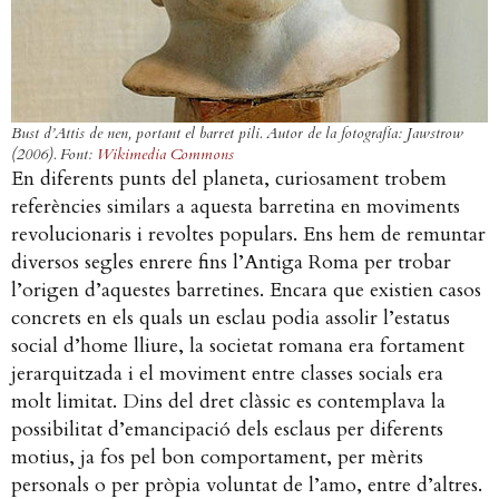
Bust d’Attis de nen, portant el barret pili. Autor de la fotografía: Jawstrow
(2006). Font:
Wikimedia Commons
En diferents punts del planeta, curiosament trobem
referències similars a aquesta barretina en moviments
revolucionaris i revoltes populars. Ens hem de remuntar
diversos segles enrere fins l’Antiga Roma per trobar
l’origen d’aquestes barretines. Encara que existien casos
concrets en els quals un esclau podia assolir l’estatus
social d’home lliure, la societat romana era fortament
jerarquitzada i el moviment entre classes socials era
molt limitat. Dins del dret clàssic es contemplava la
possibilitat d’emancipació dels esclaus per diferents
motius, ja fos pel bon comportament, per mèrits
personals o per pròpia voluntat de l’amo, entre d’altres.