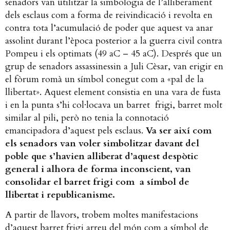
senadors van utilitzar la simbologia de l’alliberament
dels esclaus com a forma de reivindicació i revolta en
contra tota l’acumulació de poder que aquest va anar
assolint durant l’època posterior a la guerra civil contra
Pompeu i els optimats (49 aC – 45 aC). Després que un
grup de senadors assassinessin a Juli Cèsar, van erigir en
el fòrum romà un símbol conegut com a «pal de la
llibertat». Aquest element consistia en una vara de fusta
i en la punta s’hi col·locava un barret frigi, barret molt
similar al pili, però no tenia la connotació
emancipadora d’aquest pels esclaus.
Va ser així com
els senadors van voler simbolitzar davant del
poble que s’havien alliberat d’aquest despòtic
general i alhora de forma inconscient, van
consolidar el barret frigi com a símbol de
llibertat i republicanisme.
A partir de llavors, trobem moltes manifestacions
d’aquest barret frigi arreu del món com a símbol de