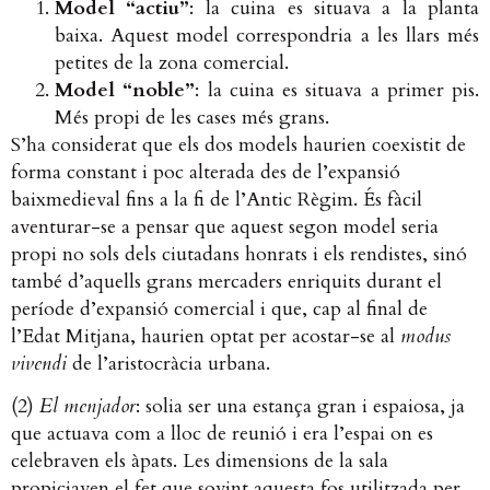
Model “actiu”
: la cuina es situava a la planta
baixa. Aquest model correspondria a les llars més
petites de la zona comercial.
Model “noble”
: la cuina es situava a primer pis.
Més propi de les cases més grans.
S’ha considerat que els dos models haurien coexistit de
forma constant i poc alterada des de l’expansió
baixmedieval fins a la fi de l’Antic Règim. És fàcil
aventurar-se a pensar que aquest segon model seria
propi no sols dels ciutadans honrats i els rendistes, sinó
també d’aquells grans mercaders enriquits durant el
període d’expansió comercial i que, cap al final de
l’Edat Mitjana, haurien optat per acostar-se al
modus
vivendi
de l’aristocràcia urbana.
(2)
El menjador
: solia ser una estança gran i espaiosa, ja
que actuava com a lloc de reunió i era l’espai on es
celebraven els àpats. Les dimensions de la sala
propiciaven el fet que sovint aquesta fos utilitzada per