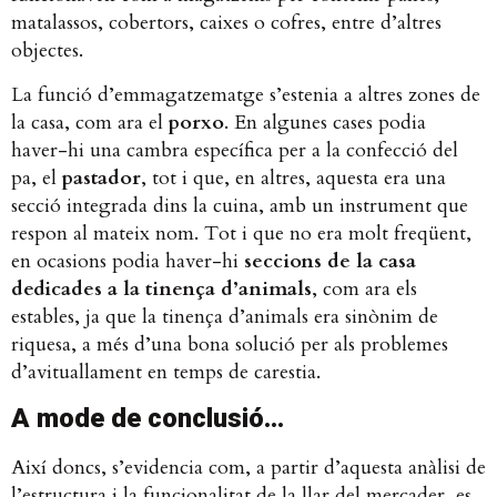
matalassos, cobertors, caixes o cofres, entre d’altres
objectes.
La funció d’emmagatzematge s’estenia a altres zones de
la casa, com ara el
porxo
. En algunes cases podia
haver-hi una cambra específica per a la confecció del
pa, el
pastador
, tot i que, en altres, aquesta era una
secció integrada dins la cuina, amb un instrument que
respon al mateix nom. Tot i que no era molt freqüent,
en ocasions podia haver-hi
seccions de la casa
dedicades a la tinença d’animals
, com ara els
estables, ja que la tinença d’animals era sinònim de
riquesa, a més d’una bona solució per als problemes
d’avituallament en temps de carestia.
A mode de conclusió…
Així doncs, s’evidencia com, a partir d’aquesta anàlisi de
l’estructura i la funcionalitat de la llar del mercader, es