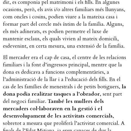
dir, es componia pel matrimoni i els fills. En algunes
ocasions, però, els avis i/o altres familiars més llunyans,
com oncles i cosins, podien viure a la mateixa casa i
formar part del cercle més íntim de la família. Alguns,
els més adinerats, es podien permetre el luxe de
mantenir esclaus, els quals vivien al mateix domicili,
esdevenint, en certa mesura, una extensió de la família.
El mercader era el cap de casa, el centre de les relacions
familiars i la font d’ingressos principal, mentre que la
dona es dedicava a funcions complementàries, a
l’administració de la llar i a l’educació dels fills. En el
cas de les famílies de menestrals i de petits botiguers,
la
dona podia realitzar tasques a l’obrador
, sent part
del negoci familiar.
També les mullers dels
mercaders col·laboraven en la gestió i el
desenvolupament de les activitats comercials
,
sobretot a mesura que proliferà l’activitat comercial. A
finals de l’Edat Mitjana, ja eren capaces de dur la