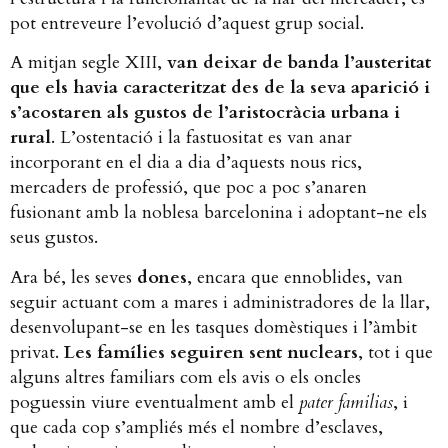
pot entreveure l’evolució d’aquest grup social.
A mitjan segle XIII,
van deixar de banda l’austeritat
que els havia caracteritzat des de la seva aparició i
s’acostaren als gustos de l’aristocràcia urbana i
rural
. L’ostentació i la fastuositat es van anar
incorporant en el dia a dia d’aquests nous rics,
mercaders de professió, que poc a poc s’anaren
fusionant amb la noblesa barcelonina i adoptant-ne els
seus gustos.
Ara bé, les seves
dones
, encara que ennoblides, van
seguir actuant com a mares i administradores de la llar,
desenvolupant-se en les tasques domèstiques i l’àmbit
privat.
Les famílies seguiren sent nuclears
, tot i que
alguns altres familiars com els avis o els oncles
poguessin viure eventualment amb el
pater familias
, i
que cada cop s’ampliés més el nombre d’esclaves,