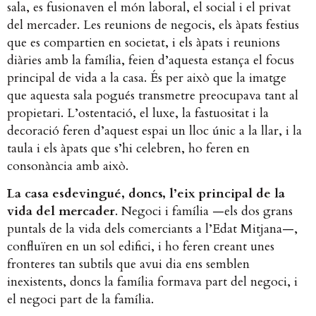
sala, es fusionaven el món laboral, el social i el privat
del mercader. Les reunions de negocis, els àpats festius
que es compartien en societat, i els àpats i reunions
diàries amb la família, feien d’aquesta estança el focus
principal de vida a la casa. És per això que la imatge
que aquesta sala pogués transmetre preocupava tant al
propietari. L’ostentació, el luxe, la fastuositat i la
decoració feren d’aquest espai un lloc únic a la llar, i la
taula i els àpats que s’hi celebren, ho feren en
consonància amb això.
La casa esdevingué, doncs, l’eix principal de la
vida del mercader
. Negoci i família —els dos grans
puntals de la vida dels comerciants a l’Edat Mitjana—,
confluïren en un sol edifici, i ho feren creant unes
fronteres tan subtils que avui dia ens semblen
inexistents, doncs la família formava part del negoci, i
el negoci part de la família.