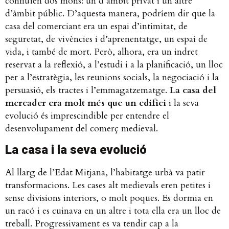
confluïen dos mons: un d’àmbit privat i un altre
d’àmbit públic. D’aquesta manera, podríem dir que la
casa del comerciant era un espai d’intimitat, de
seguretat, de vivències i d’aprenentatge, un espai de
vida, i també de mort. Però, alhora, era un indret
reservat a la reflexió, a l’estudi i a la planificació, un lloc
per a l’estratègia, les reunions socials, la negociació i la
persuasió, els tractes i l’emmagatzematge.
La casa del
mercader era molt més que un edifici
i la seva
evolució és imprescindible per entendre el
desenvolupament del comerç medieval.
La casa i la seva evolució
Al llarg de l’Edat Mitjana, l’habitatge urbà va patir
transformacions. Les cases alt medievals eren petites i
sense divisions interiors, o molt poques. Es dormia en
un racó i es cuinava en un altre i tota ella era un lloc de
treball. Progressivament es va tendir cap a la