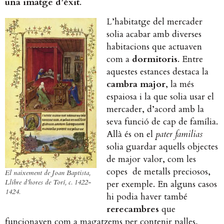
una imatge d’èxit
.
L’habitatge del mercader
solia acabar amb diverses
habitacions que actuaven
com a
dormitoris
. Entre
aquestes estances destaca la
cambra major
, la més
espaiosa i la que solia usar el
mercader, d’acord amb la
seva funció de cap de família.
Allà és on el
pater familias
solia guardar aquells objectes
de major valor, com les
copes de metalls preciosos,
El naixement de Joan Baptista,
Llibre d’hores de Torí, c. 1422-
per exemple. En alguns casos
1424.
hi podia haver també
rerecambres
que
funcionaven com a magatzems per contenir palles,