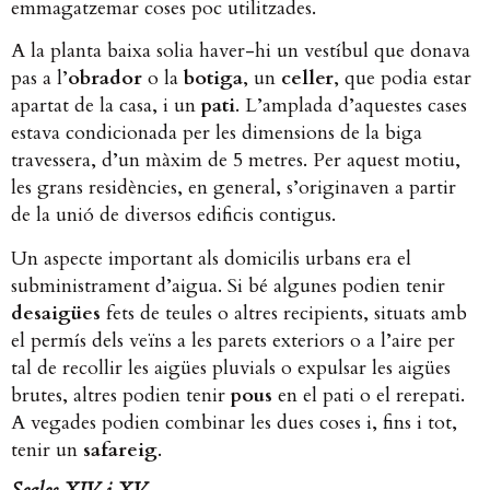
emmagatzemar coses poc utilitzades.
A la planta baixa solia haver-hi un vestíbul que donava
pas a l’
obrador
o la
botiga
, un
celler
, que podia estar
apartat de la casa, i un
pati
. L’amplada d’aquestes cases
estava condicionada per les dimensions de la biga
travessera, d’un màxim de 5 metres. Per aquest motiu,
les grans residències, en general, s’originaven a partir
de la unió de diversos edificis contigus.
Un aspecte important als domicilis urbans era el
subministrament d’aigua. Si bé algunes podien tenir
desaigües
fets de teules o altres recipients, situats amb
el permís dels veïns a les parets exteriors o a l’aire per
tal de recollir les aigües pluvials o expulsar les aigües
brutes, altres podien tenir
pous
en el pati o el rerepati.
A vegades podien combinar les dues coses i, fins i tot,
tenir un
safareig
.