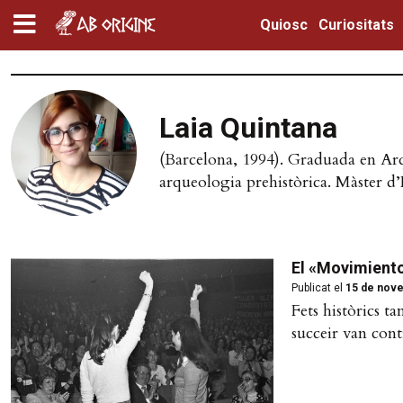
Quiosc
Curiositats
Laia Quintana
(Barcelona, 1994). Graduada en Arq
arqueologia prehistòrica. Màster d
El «Movimiento
Publicat el
15 de nov
Fets històrics t
succeir van cont