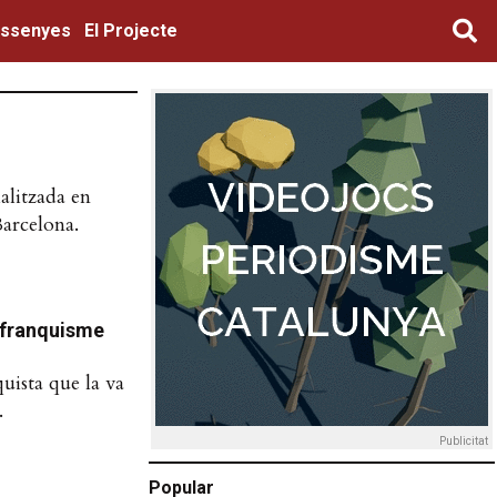
ssenyes
El Projecte
alitzada en
Barcelona.
dofranquisme
uista que la va
.
Publicitat
Popular