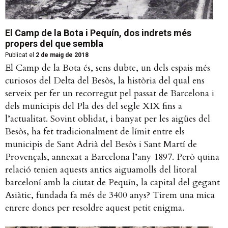
El Camp de la Bota i Pequín, dos indrets més
propers del que sembla
Publicat el
2 de maig de 2018
El Camp de la Bota és, sens dubte, un dels espais més
curiosos del Delta del Besòs, la història del qual ens
serveix per fer un recorregut pel passat de Barcelona i
dels municipis del Pla des del segle XIX fins a
l’actualitat. Sovint oblidat, i banyat per les aigües del
Besòs, ha fet tradicionalment de límit entre els
municipis de Sant Adrià del Besòs i Sant Martí de
Provençals, annexat a Barcelona l’any 1897. Però quina
relació tenien aquests antics aiguamolls del litoral
barceloní amb la ciutat de Pequín, la capital del gegant
Asiàtic, fundada fa més de 3400 anys? Tirem una mica
enrere doncs per resoldre aquest petit enigma.