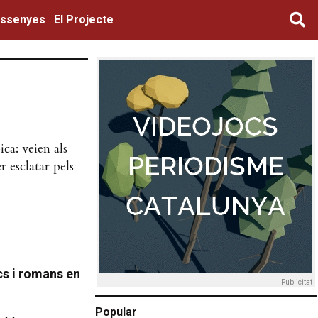
ssenyes
El Projecte
ca: veien als
 esclatar pels
cs i romans en
Publicitat
Popular