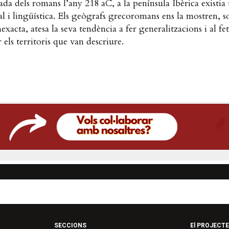
ada dels romans l’any 218 aC, a la península Ibèrica existia
ral i lingüística. Els geògrafs grecoromans ens la mostren, 
xacta, atesa la seva tendència a fer generalitzacions i al fe
 els territoris que van descriure.
SECCIONS
El PROJECTE