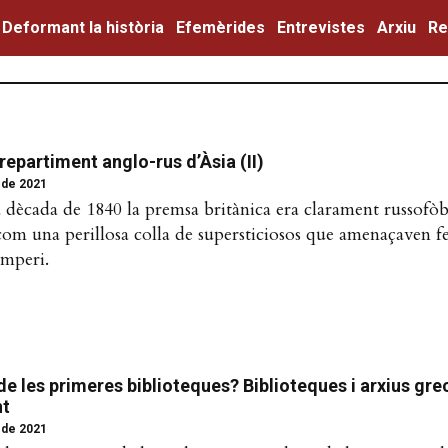
Deformant la història
Efemèrides
Entrevistes
Arxiu
Re
 repartiment anglo-rus d’Àsia (II)
 de 2021
a dècada de 1840 la premsa britànica era clarament russofòbi
 com una perillosa colla de supersticiosos que amenaçaven fer
 imperi.
e les primeres biblioteques? Biblioteques i arxius gre
nt
 de 2021