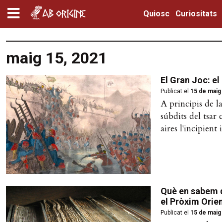
Quiosc
Curiositats
maig 15, 2021
El Gran Joc: el
Publicat el
15 de maig
A principis de l
súbdits del tsar
aires l'incipient
Què en sabem d
el Pròxim Orie
Publicat el
15 de maig