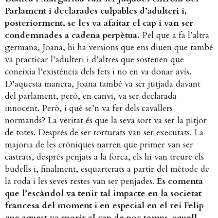
Parlament i declarades culpables d’adulteri i,
posteriorment, se les va afaitar el cap i van ser
condemnades a cadena perpètua.
Pel que a fa l’altra
germana, Joana, hi ha versions que ens diuen que també
va practicar l’adulteri i d’altres que sostenen que
coneixia l’existència dels fets i no en va donar avís.
D’aquesta manera, Joana també va ser jutjada davant
del parlament, però, en canvi, va ser declarada
innocent. Però, i què se’n va fer dels cavallers
normands? La veritat és que la seva sort va ser la pitjor
de totes. Després de ser torturats van ser executats. La
majoria de les cròniques narren que primer van ser
castrats, després penjats a la forca, els hi van treure els
budells i, finalment, esquarterats a partir del mètode de
la roda i les seves restes van ser penjades.
Es comenta
que l’escàndol va tenir tal impacte en la societat
francesa del moment i en especial en el rei Felip
que aquest va morir al cap de poc temps, aquell