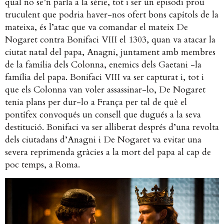
qual no se’n parla a la sèrie, tot i ser un episodi prou
truculent que podria haver-nos ofert bons capítols de la
mateixa, és l’atac que va comandar el mateix De
Nogaret contra Bonifaci VIII el 1303, quan va atacar la
ciutat natal del papa, Anagni, juntament amb membres
de la família dels Colonna, enemics dels Gaetani -la
família del papa. Bonifaci VIII va ser capturat i, tot i
que els Colonna van voler assassinar-lo, De Nogaret
tenia plans per dur-lo a França per tal de què el
pontífex convoqués un consell que dugués a la seva
destitució. Bonifaci va ser alliberat després d’una revolta
dels ciutadans d’Anagni i De Nogaret va evitar una
severa reprimenda gràcies a la mort del papa al cap de
poc temps, a Roma.