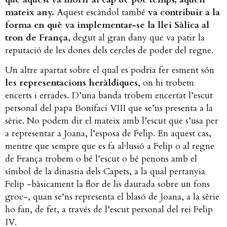
mateix any.
Aquest escàndol també
va contribuir a la
forma en què va implementar-se la llei Sàlica al
tron de França
, degut al gran dany que va patir la
reputació de les dones dels cercles de poder del regne.
Un altre apartat sobre el qual es podria fer esment són
les representacions heràldiques
, on hi trobem
encerts i errades. D’una banda trobem encertat l’escut
personal del papa Bonifaci VIII que se’ns presenta a la
sèrie. No podem dir el mateix amb l’escut que s’usa per
a representar a Joana, l’esposa de Felip. En aquest cas,
mentre que sempre que es fa al·lusió a Felip o al regne
de França trobem o bé l’escut o bé penons amb el
símbol de la dinastia dels Capets, a la qual pertanyia
Felip -bàsicament la flor de lis daurada sobre un fons
groc-, quan se’ns representa el blasó de Joana, a la sèrie
ho fan, de fet, a través de l’escut personal del rei Felip
IV.