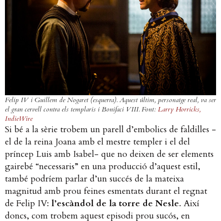
Felip IV i Guillem de Nogaret (esquerra). Aquest últim, personatge real, va ser
el gran cervell contra els templaris i Bonifaci VIII. Font:
Larry Horricks,
IndieWire
Si bé a la sèrie trobem un parell d’embolics de faldilles -
el de la reina Joana amb el mestre templer i el del
príncep Luis amb Isabel- que no deixen de ser elements
gairebé “necessaris” en una producció d’aquest estil,
també podríem parlar d’un succés de la mateixa
magnitud amb prou feines esmentats durant el regnat
de Felip IV:
l’escàndol de la torre de Nesle
. Així
doncs, com trobem aquest episodi prou sucós, en