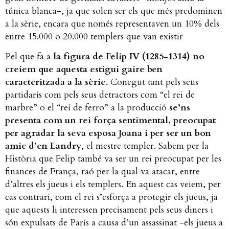
túnica blanca-, ja que solen ser els que més predominen
a la sèrie, encara que només representaven un 10% dels
entre 15.000 o 20.000 templers que van existir
Pel que fa a
la figura de Felip IV (1285-1314) no
creiem que aquesta estigui gaire ben
caracteritzada a la sèrie
. Conegut tant pels seus
partidaris com pels seus detractors com “el rei de
marbre” o el “rei de ferro” a la producció
se’ns
presenta com un rei força sentimental, preocupat
per agradar la seva esposa Joana i per ser un bon
amic d’en Landry
, el mestre templer. Sabem per la
Història que Felip també va ser un rei preocupat per les
finances de França, raó per la qual va atacar, entre
d’altres els jueus i els templers. En aquest cas veiem, per
cas contrari, com el rei s’esforça a protegir els jueus, ja
que aquests li interessen precisament pels seus diners i
són expulsats de París a causa d’un assassinat -els jueus a