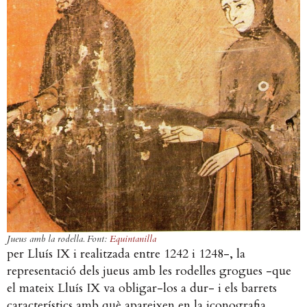
Jueus amb la rodella. Font:
Equintanilla
per Lluís IX i realitzada entre 1242 i 1248-, la
representació dels jueus amb les rodelles grogues -que
el mateix Lluís IX va obligar-los a dur- i els barrets
característics amb què apareixen en la iconografia