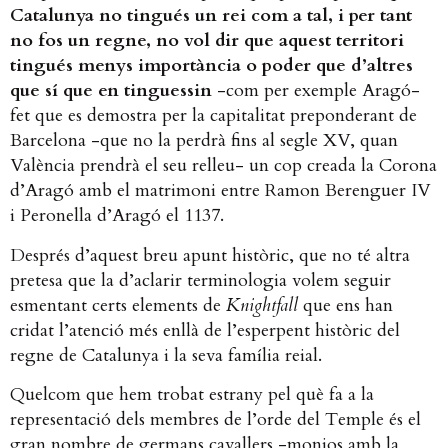
Catalunya no tingués un rei com a tal, i per tant
no fos un regne, no vol dir que aquest territori
tingués menys importància o poder que d’altres
que sí que en tinguessin
-com per exemple Aragó-
fet que es demostra per la capitalitat preponderant de
Barcelona -que no la perdrà fins al segle XV, quan
València prendrà el seu relleu- un cop creada la Corona
d’Aragó amb el matrimoni entre Ramon Berenguer IV
i Peronella d’Aragó el 1137.
Després d’aquest breu apunt històric, que no té altra
pretesa que la d’aclarir terminologia volem seguir
esmentant certs elements de
Knightfall
que ens han
cridat l’atenció més enllà de l’esperpent històric del
regne de Catalunya i la seva família reial.
Quelcom que hem trobat estrany pel què fa a la
representació dels membres de l’orde del Temple és el
gran nombre de germans cavallers -monjos amb la