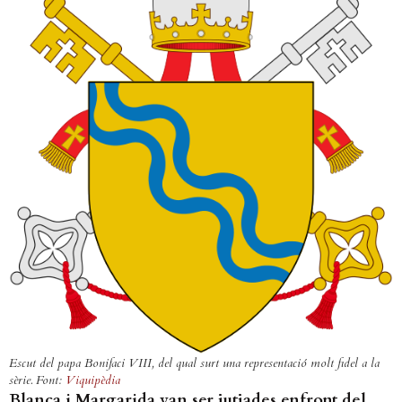
Escut del papa Bonifaci VIII, del qual surt una representació molt fidel a la
sèrie. Font:
Viquipèdia
Blanca i Margarida van ser jutjades enfront del