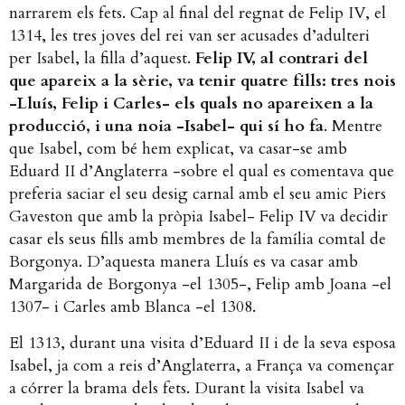
narrarem els fets. Cap al final del regnat de Felip IV, el
1314, les tres joves del rei van ser acusades d’adulteri
per Isabel, la filla d’aquest.
Felip IV, al contrari del
que apareix a la sèrie, va tenir quatre fills: tres nois
-Lluís, Felip i Carles- els quals no apareixen a la
producció, i una noia -Isabel- qui sí ho fa
. Mentre
que Isabel, com bé hem explicat, va casar-se amb
Eduard II d’Anglaterra -sobre el qual es comentava que
preferia saciar el seu desig carnal amb el seu amic Piers
Gaveston que amb la pròpia Isabel- Felip IV va decidir
casar els seus fills amb membres de la família comtal de
Borgonya. D’aquesta manera Lluís es va casar amb
Margarida de Borgonya -el 1305-, Felip amb Joana -el
1307- i Carles amb Blanca -el 1308.
El 1313, durant una visita d’Eduard II i de la seva esposa
Isabel, ja com a reis d’Anglaterra, a França va començar
a córrer la brama dels fets. Durant la visita Isabel va