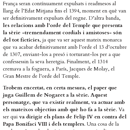
França seran contínuament expulsats i readmesos al
llarg de l’Edat Mitjana fins el 1394, moment en què van
ser definitivament expulsats del regne. D’altra banda,
les relacions amb l’orde del Temple que presenta
la sèrie -tremendament cordials i amistoses- són
del tot fictícies
, ja que va ser aquest mateix monarca
que va acabar definitivament amb l’orde el 13 d’octubre
de 1307, enviant-los a presó i torturant-los per a que
confessessin la seva heretgia. Finalment, el 1314
cremava a la foguera, a París, Jacques de Molay, el
Gran Mestre de l’orde del Temple.
Trobem encertat, en certa mesura, el paper que
juga Guillem de Nogaret a la sèrie. Aquest
personatge, que va existir realment, va actuar amb
els mateixos objectius amb què ho fa a la sèrie
. Va
ser qui
va dirigir els plans de Felip IV en contra del
Papa Bonifaci VIII i dels templers
. Una cosa de la