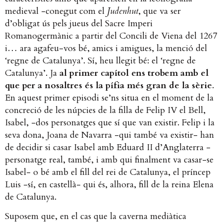
medieval -conegut com el
Judenhut
, que va ser
d’obligat ús pels jueus del Sacre Imperi
Romanogermànic a partir del Concili de Viena del 1267
i… ara agafeu-vos bé, amics i amigues, la menció del
‘regne de Catalunya’. Sí, heu llegit bé: el ‘regne de
Catalunya’. Ja
al primer capítol ens trobem amb el
que per a nosaltres és la pífia més gran de la sèrie
.
En aquest primer episodi se’ns situa en el moment de la
concreció de les núpcies de la filla de Felip IV el Bell,
Isabel, -dos personatges que sí que van existir. Felip i la
seva dona, Joana de Navarra -qui també va existir- han
de decidir si casar Isabel amb Eduard II d’Anglaterra -
personatge real, també, i amb qui finalment va casar-se
Isabel- o bé amb el fill del rei de Catalunya, el príncep
Luis -sí, en castellà- qui és, alhora, fill de la reina Elena
de Catalunya.
Suposem que, en el cas que la caverna mediàtica