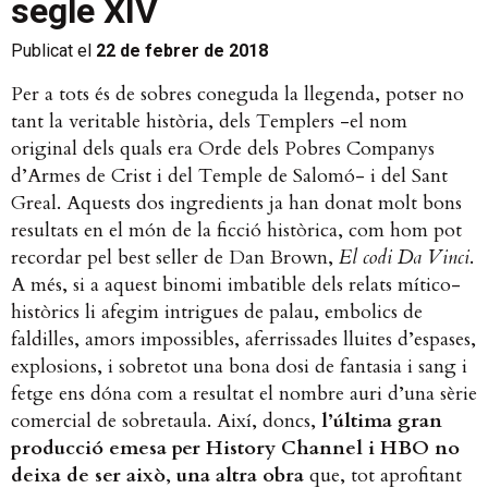
segle XIV
Publicat el
22 de febrer de 2018
Per a tots és de sobres coneguda la llegenda, potser no
tant la veritable història, dels Templers -el nom
original dels quals era Orde dels Pobres Companys
d’Armes de Crist i del Temple de Salomó- i del Sant
Greal. Aquests dos ingredients ja han donat molt bons
resultats en el món de la ficció històrica, com hom pot
recordar pel best seller de Dan Brown,
El codi Da Vinci
.
A més, si a aquest binomi imbatible dels relats mítico-
històrics li afegim intrigues de palau, embolics de
faldilles, amors impossibles, aferrissades lluites d’espases,
explosions, i sobretot una bona dosi de fantasia i sang i
fetge ens dóna com a resultat el nombre auri d’una sèrie
comercial de sobretaula. Així, doncs,
l’última gran
producció emesa per History Channel i HBO no
deixa de ser això
,
una altra obra
que, tot aprofitant