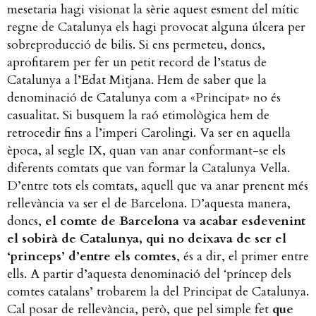
mesetaria hagi visionat la sèrie aquest esment del mític
regne de Catalunya els hagi provocat alguna úlcera per
sobreproducció de bilis. Si ens permeteu, doncs,
aprofitarem per fer un petit record de l’status de
Catalunya a l’Edat Mitjana. Hem de saber que la
denominació de Catalunya com a «Principat» no és
casualitat. Si busquem la raó etimològica hem de
retrocedir fins a l’imperi Carolingi. Va ser en aquella
època, al segle IX, quan van anar conformant-se els
diferents comtats que van formar la Catalunya Vella.
D’entre tots els comtats, aquell que va anar prenent més
rellevància va ser el de Barcelona. D’aquesta manera,
doncs,
el comte de Barcelona va acabar esdevenint
el sobirà de Catalunya, qui no deixava de ser el
‘princeps’ d’entre els comtes
, és a dir, el primer entre
ells. A partir d’aquesta denominació del ‘príncep dels
comtes catalans’ trobarem la del Principat de Catalunya.
Cal posar de rellevància, però, que pel simple fet
que